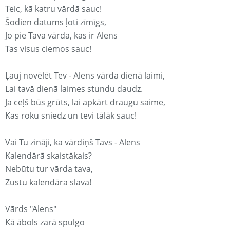
Teic, kā katru vārdā sauc!
Šodien datums ļoti zīmīgs,
Jo pie Tava vārda, kas ir Alens
Tas visus ciemos sauc!
Ļauj novēlēt Tev - Alens vārda dienā laimi,
Lai tavā dienā laimes stundu daudz.
Ja ceļš būs grūts, lai apkārt draugu saime,
Kas roku sniedz un tevi tālāk sauc!
Vai Tu zināji, ka vārdiņš Tavs - Alens
Kalendārā skaistākais?
Nebūtu tur vārda tava,
Zustu kalendāra slava!
Vārds "Alens"
Kā ābols zarā spulgo