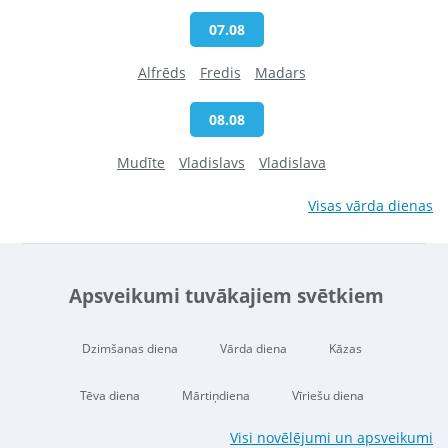
07.08
Alfrēds
Fredis
Madars
08.08
Mudīte
Vladislavs
Vladislava
Visas vārda dienas
Apsveikumi tuvākajiem svētkiem
Dzimšanas diena
Vārda diena
Kāzas
Tēva diena
Mārtiņdiena
Vīriešu diena
Visi novēlējumi un apsveikumi