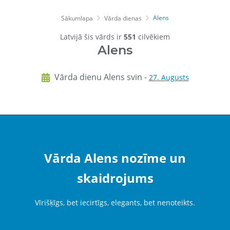
Alens
Sākumlapa
Vārda dienas
Latvijā šis vārds ir
551
cilvēkiem
Alens
Vārda dienu Alens svin -
27. Augusts
Vārda Alens nozīme un
skaidrojums
Vīrišķīgs, bet iecirtīgs, elegants, bet nenoteikts.