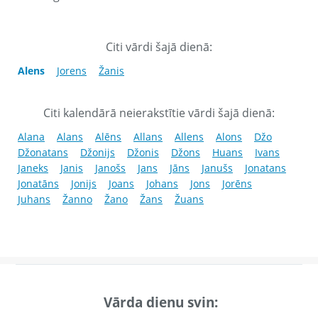
Citi vārdi šajā dienā:
Alens
Jorens
Žanis
Citi kalendārā neierakstītie vārdi šajā dienā:
Alana
Alans
Alēns
Allans
Allens
Alons
Džo
Džonatans
Džonijs
Džonis
Džons
Huans
Ivans
Janeks
Janis
Janošs
Jans
Jāns
Janušs
Jonatans
Jonatāns
Jonijs
Joans
Johans
Jons
Jorēns
Juhans
Žanno
Žano
Žans
Žuans
Vārda dienu svin: