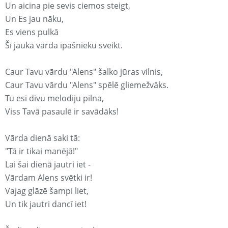
Un aicina pie sevis ciemos steigt,
Un Es jau nāku,
Es viens pulkā
Šī jaukā vārda īpašnieku sveikt.
Caur Tavu vārdu "Alens" šalko jūras vilnis,
Caur Tavu vārdu "Alens" spēlē gliemežvāks.
Tu esi divu melodiju pilna,
Viss Tavā pasaulē ir savādāks!
Vārda dienā saki tā:
"Tā ir tikai manējā!"
Lai šai dienā jautri iet -
Vārdam Alens svētki ir!
Vajag glāzē šampi liet,
Un tik jautri dancī iet!