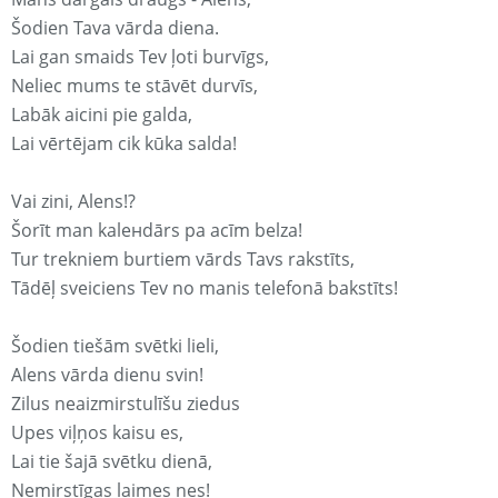
Šodien Tava vārda diena.
Lai gan smaids Tev ļoti burvīgs,
Neliec mums te stāvēt durvīs,
Labāk aicini pie galda,
Lai vērtējam cik kūka salda!
Vai zini, Alens!?
Šorīt man kaleнdārs pa acīm belza!
Tur trekniem burtiem vārds Tavs rakstīts,
Tādēļ sveiciens Tev no manis telefonā bakstīts!
Šodien tiešām svētki lieli,
Alens vārda dienu svin!
Zilus neaizmirstulīšu ziedus
Upes viļņos kaisu es,
Lai tie šajā svētku dienā,
Nemirstīgas laimes nes!