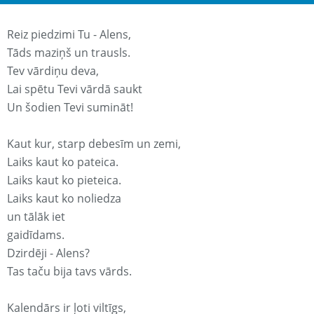
Reiz piedzimi Tu - Alens,
Tāds maziņš un trausls.
Tev vārdiņu deva,
Lai spētu Tevi vārdā saukt
Un šodien Tevi sumināt!
Kaut kur, starp debesīm un zemi,
Laiks kaut ko pateica.
Laiks kaut ko pieteica.
Laiks kaut ko noliedza
un tālāk iet
gaidīdams.
Dzirdēji - Alens?
Tas taču bija tavs vārds.
Kalendārs ir ļoti viltīgs,