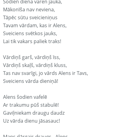
Šodien diena varen jauka,
Mākonīša nav neviena,
Tāpēc sūtu sveicieniņus
Tavam vārdam, kas ir Alens,
Sveiciens svētkos jauks,
Lai tik vakars paliek traks!
Vārdiņš garš, vārdiņš īss,
Vārdiņš skaļš, vārdiņš kluss,
Tas nav svarīgi, jo vārds Alens ir Tavs,
Sveiciens vārda dieniņā!
Alens šodien vafelē
Ar trakumu pūš stabulē!
Gaviļniekam draugu daudz
Uz vārda dienu jāsasauc!
Mans dārgais draugs - Alens,