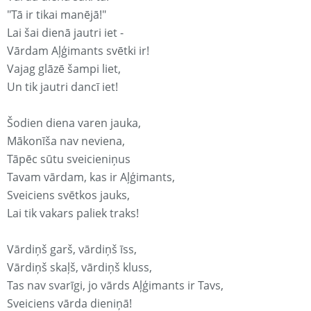
"Tā ir tikai manējā!"
Lai šai dienā jautri iet -
Vārdam Aļģimants svētki ir!
Vajag glāzē šampi liet,
Un tik jautri dancī iet!
Šodien diena varen jauka,
Mākonīša nav neviena,
Tāpēc sūtu sveicieniņus
Tavam vārdam, kas ir Aļģimants,
Sveiciens svētkos jauks,
Lai tik vakars paliek traks!
Vārdiņš garš, vārdiņš īss,
Vārdiņš skaļš, vārdiņš kluss,
Tas nav svarīgi, jo vārds Aļģimants ir Tavs,
Sveiciens vārda dieniņā!