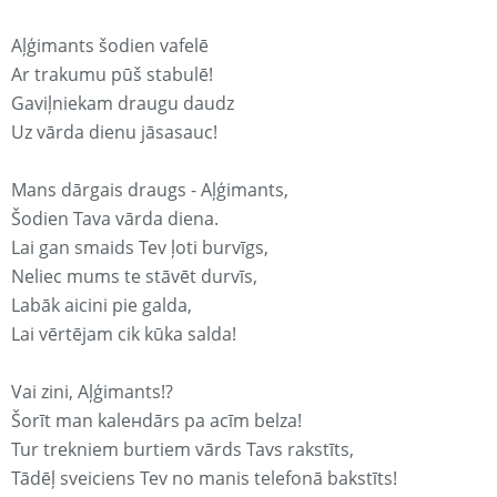
Aļģimants šodien vafelē
Ar trakumu pūš stabulē!
Gaviļniekam draugu daudz
Uz vārda dienu jāsasauc!
Mans dārgais draugs - Aļģimants,
Šodien Tava vārda diena.
Lai gan smaids Tev ļoti burvīgs,
Neliec mums te stāvēt durvīs,
Labāk aicini pie galda,
Lai vērtējam cik kūka salda!
Vai zini, Aļģimants!?
Šorīt man kaleнdārs pa acīm belza!
Tur trekniem burtiem vārds Tavs rakstīts,
Tādēļ sveiciens Tev no manis telefonā bakstīts!