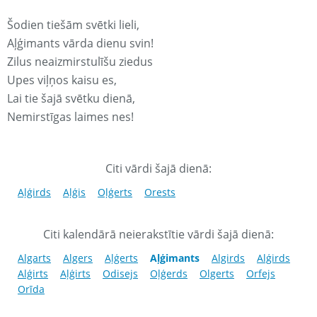
Šodien tiešām svētki lieli,
Aļģimants vārda dienu svin!
Zilus neaizmirstulīšu ziedus
Upes viļņos kaisu es,
Lai tie šajā svētku dienā,
Nemirstīgas laimes nes!
Citi vārdi šajā dienā:
Aļģirds
Aļģis
Oļģerts
Orests
Citi kalendārā neierakstītie vārdi šajā dienā:
Algarts
Algers
Aļģerts
Aļģimants
Algirds
Alģirds
Alģirts
Aļģirts
Odisejs
Oļģerds
Olgerts
Orfejs
Orīda