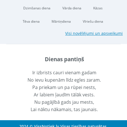
Dzimšanas diena
Vārda diena
Kāzas
Tēva diena
Mārtiņdiena
Vīriešu diena
Visi novēlējumi un apsveikumi
Dienas pantiņš
Ir izbrists cauri vienam gadam
No ievu kupenām līdz egles zaram.
Pa priekam un pa rūpei nests,
Ar labiem ļaudīm tālāk vests.
Nu pagājībā gads jau mests,
Lai nāktu nākamais, tas jaunais.
2024 © VissNotiek.lv Visas tiesības paturētas.