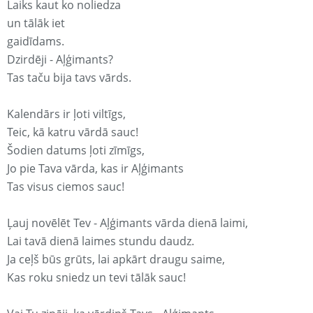
Laiks kaut ko noliedza
un tālāk iet
gaidīdams.
Dzirdēji - Aļģimants?
Tas taču bija tavs vārds.
Kalendārs ir ļoti viltīgs,
Teic, kā katru vārdā sauc!
Šodien datums ļoti zīmīgs,
Jo pie Tava vārda, kas ir Aļģimants
Tas visus ciemos sauc!
Ļauj novēlēt Tev - Aļģimants vārda dienā laimi,
Lai tavā dienā laimes stundu daudz.
Ja ceļš būs grūts, lai apkārt draugu saime,
Kas roku sniedz un tevi tālāk sauc!