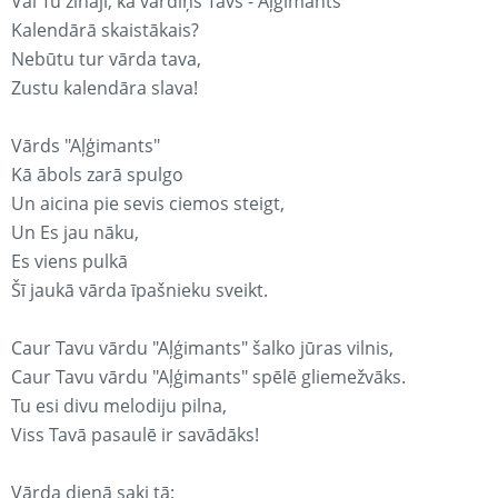
Vai Tu zināji, ka vārdiņš Tavs - Aļģimants
Kalendārā skaistākais?
Nebūtu tur vārda tava,
Zustu kalendāra slava!
Vārds "Aļģimants"
Kā ābols zarā spulgo
Un aicina pie sevis ciemos steigt,
Un Es jau nāku,
Es viens pulkā
Šī jaukā vārda īpašnieku sveikt.
Caur Tavu vārdu "Aļģimants" šalko jūras vilnis,
Caur Tavu vārdu "Aļģimants" spēlē gliemežvāks.
Tu esi divu melodiju pilna,
Viss Tavā pasaulē ir savādāks!
Vārda dienā saki tā: