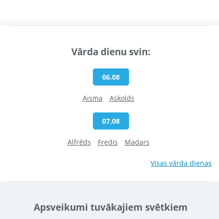
Vārda dienu svin:
06.08
Aisma
Askolds
07.08
Alfrēds
Fredis
Madars
Visas vārda dienas
Apsveikumi tuvākajiem svētkiem