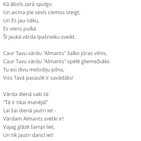
Kā ābols zarā spulgo
Un aicina pie sevis ciemos steigt,
Un Es jau nāku,
Es viens pulkā
Šī jaukā vārda īpašnieku sveikt.
Caur Tavu vārdu "Almants" šalko jūras vilnis,
Caur Tavu vārdu "Almants" spēlē gliemežvāks.
Tu esi divu melodiju pilna,
Viss Tavā pasaulē ir savādāks!
Vārda dienā saki tā:
"Tā ir tikai manējā!"
Lai šai dienā jautri iet -
Vārdam Almants svētki ir!
Vajag glāzē šampi liet,
Un tik jautri dancī iet!