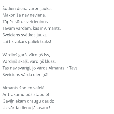
Šodien diena varen jauka,
Mākonīša nav neviena,
Tāpēc sūtu sveicieniņus
Tavam vārdam, kas ir Almants,
Sveiciens svētkos jauks,
Lai tik vakars paliek traks!
Vārdiņš garš, vārdiņš īss,
Vārdiņš skaļš, vārdiņš kluss,
Tas nav svarīgi, jo vārds Almants ir Tavs,
Sveiciens vārda dieniņā!
Almants šodien vafelē
Ar trakumu pūš stabulē!
Gaviļniekam draugu daudz
Uz vārda dienu jāsasauc!