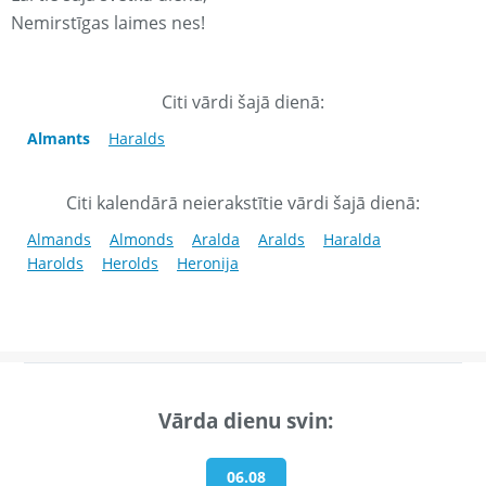
Nemirstīgas laimes nes!
Citi vārdi šajā dienā:
Almants
Haralds
Citi kalendārā neierakstītie vārdi šajā dienā:
Almands
Almonds
Aralda
Aralds
Haralda
Harolds
Herolds
Heronija
Vārda dienu svin:
06.08