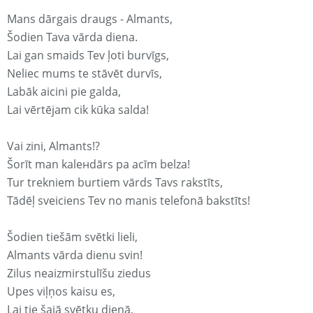
Mans dārgais draugs - Almants,
Šodien Tava vārda diena.
Lai gan smaids Tev ļoti burvīgs,
Neliec mums te stāvēt durvīs,
Labāk aicini pie galda,
Lai vērtējam cik kūka salda!
Vai zini, Almants!?
Šorīt man kaleнdārs pa acīm belza!
Tur trekniem burtiem vārds Tavs rakstīts,
Tādēļ sveiciens Tev no manis telefonā bakstīts!
Šodien tiešām svētki lieli,
Almants vārda dienu svin!
Zilus neaizmirstulīšu ziedus
Upes viļņos kaisu es,
Lai tie šajā svētku dienā,