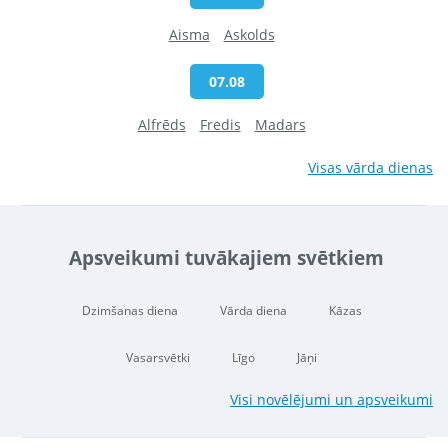
Aisma
Askolds
07.08
Alfrēds
Fredis
Madars
Visas vārda dienas
Apsveikumi tuvākajiem svētkiem
Dzimšanas diena
Vārda diena
Kāzas
Vasarsvētki
Līgo
Jāņi
Visi novēlējumi un apsveikumi