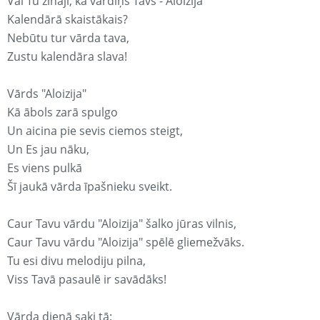
Vai Tu zināji, ka vārdiņš Tavs - Aloizija
Kalendārā skaistākais?
Nebūtu tur vārda tava,
Zustu kalendāra slava!
Vārds "Aloizija"
Kā ābols zarā spulgo
Un aicina pie sevis ciemos steigt,
Un Es jau nāku,
Es viens pulkā
Šī jaukā vārda īpašnieku sveikt.
Caur Tavu vārdu "Aloizija" šalko jūras vilnis,
Caur Tavu vārdu "Aloizija" spēlē gliemežvāks.
Tu esi divu melodiju pilna,
Viss Tavā pasaulē ir savādāks!
Vārda dienā saki tā: