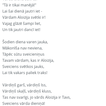
"Tā ir tikai manējā!"
Lai šai dienā jautri iet -
Vārdam Aloizija svētki ir!
Vajag glāzē šampi liet,
Un tik jautri dancī iet!
Šodien diena varen jauka,
Mākonīša nav neviena,
Tāpēc sūtu sveicieniņus
Tavam vārdam, kas ir Aloizija,
Sveiciens svētkos jauks,
Lai tik vakars paliek traks!
Vārdiņš garš, vārdiņš īss,
Vārdiņš skaļš, vārdiņš kluss,
Tas nav svarīgi, jo vārds Aloizija ir Tavs,
Sveiciens vārda dieniņā!