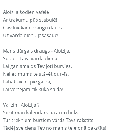
Aloizija šodien vafelē
Ar trakumu pūš stabulē!
Gaviļniekam draugu daudz
Uz vārda dienu jāsasauc!
Mans dārgais draugs - Aloizija,
Šodien Tava vārda diena.
Lai gan smaids Tev ļoti burvīgs,
Neliec mums te stāvēt durvīs,
Labāk aicini pie galda,
Lai vērtējam cik kūka salda!
Vai zini, Aloizija!?
Šorīt man kaleнdārs pa acīm belza!
Tur trekniem burtiem vārds Tavs rakstīts,
Tādēļ sveiciens Tev no manis telefonā bakstīts!