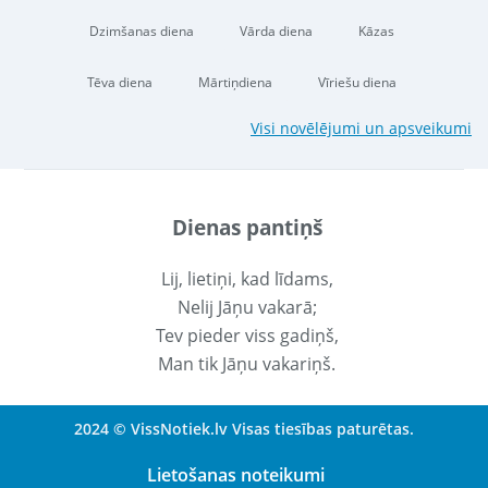
Dzimšanas diena
Vārda diena
Kāzas
Tēva diena
Mārtiņdiena
Vīriešu diena
Visi novēlējumi un apsveikumi
Dienas pantiņš
Lij, lietiņi, kad līdams,
Nelij Jāņu vakarā;
Tev pieder viss gadiņš,
Man tik Jāņu vakariņš.
2024 © VissNotiek.lv Visas tiesības paturētas.
Lietošanas noteikumi