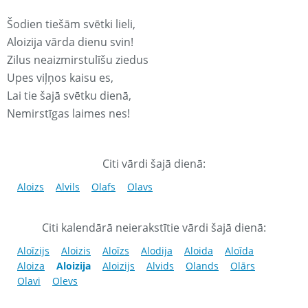
Šodien tiešām svētki lieli,
Aloizija vārda dienu svin!
Zilus neaizmirstulīšu ziedus
Upes viļņos kaisu es,
Lai tie šajā svētku dienā,
Nemirstīgas laimes nes!
Citi vārdi šajā dienā:
Aloizs
Alvils
Olafs
Olavs
Citi kalendārā neierakstītie vārdi šajā dienā:
Aloīzijs
Aloizis
Aloīzs
Alodija
Aloida
Aloīda
Aloiza
Aloizija
Aloizijs
Alvids
Olands
Olārs
Olavi
Olevs