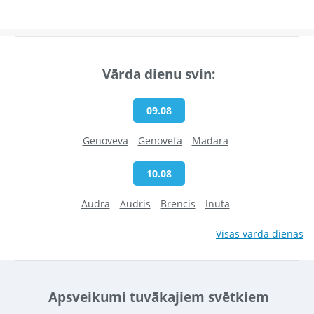
Vārda dienu svin:
09.08
Genoveva
Genovefa
Madara
10.08
Audra
Audris
Brencis
Inuta
Visas vārda dienas
Apsveikumi tuvākajiem svētkiem