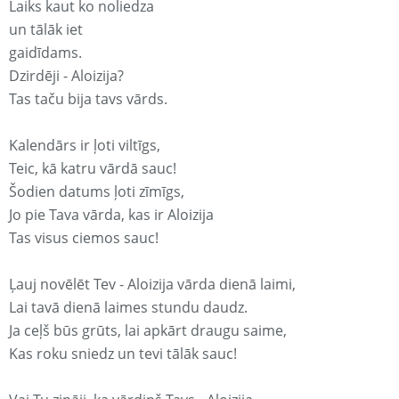
Laiks kaut ko noliedza
un tālāk iet
gaidīdams.
Dzirdēji - Aloizija?
Tas taču bija tavs vārds.
Kalendārs ir ļoti viltīgs,
Teic, kā katru vārdā sauc!
Šodien datums ļoti zīmīgs,
Jo pie Tava vārda, kas ir Aloizija
Tas visus ciemos sauc!
Ļauj novēlēt Tev - Aloizija vārda dienā laimi,
Lai tavā dienā laimes stundu daudz.
Ja ceļš būs grūts, lai apkārt draugu saime,
Kas roku sniedz un tevi tālāk sauc!