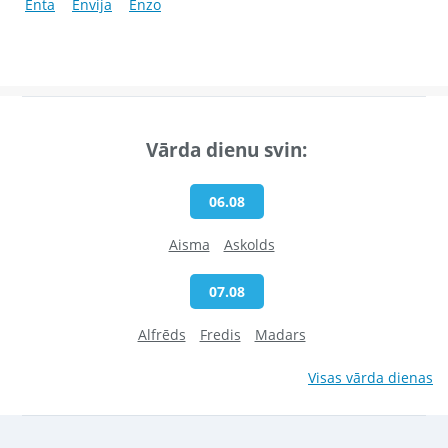
Enta
Envija
Enzo
Vārda dienu svin:
06.08
Aisma
Askolds
07.08
Alfrēds
Fredis
Madars
Visas vārda dienas