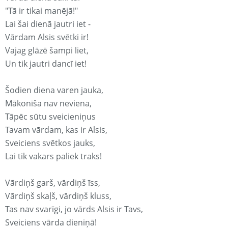
"Tā ir tikai manējā!"
Lai šai dienā jautri iet -
Vārdam Alsis svētki ir!
Vajag glāzē šampi liet,
Un tik jautri dancī iet!
Šodien diena varen jauka,
Mākonīša nav neviena,
Tāpēc sūtu sveicieniņus
Tavam vārdam, kas ir Alsis,
Sveiciens svētkos jauks,
Lai tik vakars paliek traks!
Vārdiņš garš, vārdiņš īss,
Vārdiņš skaļš, vārdiņš kluss,
Tas nav svarīgi, jo vārds Alsis ir Tavs,
Sveiciens vārda dieniņā!