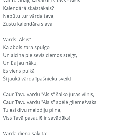
Vai Tu zināji, ka vārdiņš Tavs - Alsis
Kalendārā skaistākais?
Nebūtu tur vārda tava,
Zustu kalendāra slava!
Vārds "Alsis"
Kā ābols zarā spulgo
Un aicina pie sevis ciemos steigt,
Un Es jau nāku,
Es viens pulkā
Šī jaukā vārda īpašnieku sveikt.
Caur Tavu vārdu "Alsis" šalko jūras vilnis,
Caur Tavu vārdu "Alsis" spēlē gliemežvāks.
Tu esi divu melodiju pilna,
Viss Tavā pasaulē ir savādāks!
Vārda dienā saki tā: