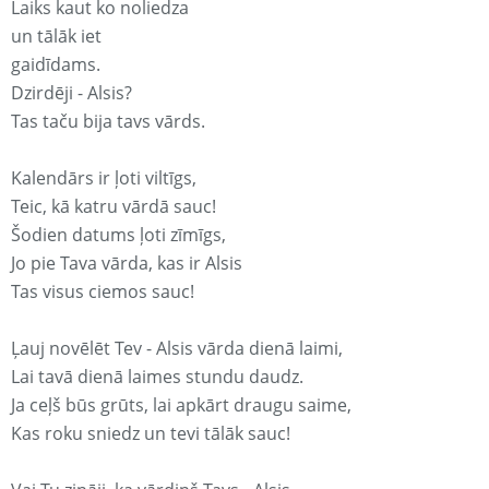
Laiks kaut ko noliedza
un tālāk iet
gaidīdams.
Dzirdēji - Alsis?
Tas taču bija tavs vārds.
Kalendārs ir ļoti viltīgs,
Teic, kā katru vārdā sauc!
Šodien datums ļoti zīmīgs,
Jo pie Tava vārda, kas ir Alsis
Tas visus ciemos sauc!
Ļauj novēlēt Tev - Alsis vārda dienā laimi,
Lai tavā dienā laimes stundu daudz.
Ja ceļš būs grūts, lai apkārt draugu saime,
Kas roku sniedz un tevi tālāk sauc!