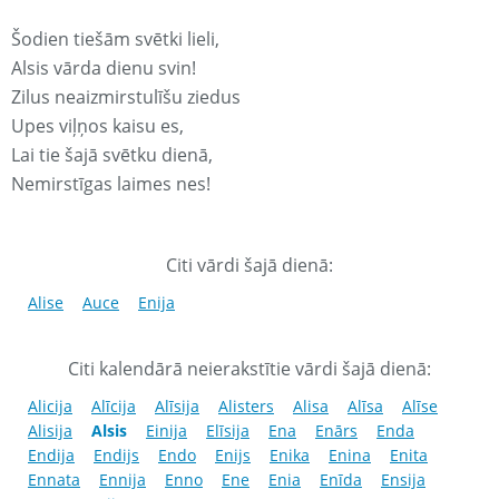
Šodien tiešām svētki lieli,
Alsis vārda dienu svin!
Zilus neaizmirstulīšu ziedus
Upes viļņos kaisu es,
Lai tie šajā svētku dienā,
Nemirstīgas laimes nes!
Citi vārdi šajā dienā:
Alise
Auce
Enija
Citi kalendārā neierakstītie vārdi šajā dienā:
Alicija
Alīcija
Alīsija
Alisters
Alisa
Alīsa
Alīse
Alisija
Alsis
Einija
Elīsija
Ena
Enārs
Enda
Endija
Endijs
Endo
Enijs
Enika
Enina
Enita
Ennata
Ennija
Enno
Ene
Enia
Enīda
Ensija