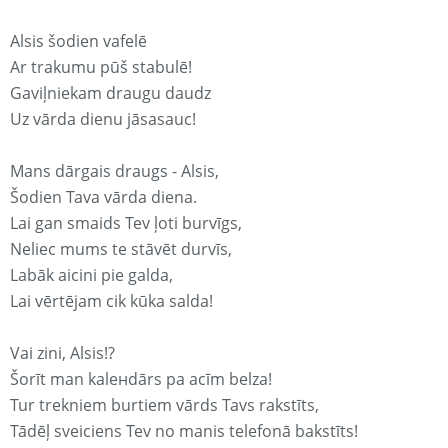
Alsis šodien vafelē
Ar trakumu pūš stabulē!
Gaviļniekam draugu daudz
Uz vārda dienu jāsasauc!
Mans dārgais draugs - Alsis,
Šodien Tava vārda diena.
Lai gan smaids Tev ļoti burvīgs,
Neliec mums te stāvēt durvīs,
Labāk aicini pie galda,
Lai vērtējam cik kūka salda!
Vai zini, Alsis!?
Šorīt man kaleнdārs pa acīm belza!
Tur trekniem burtiem vārds Tavs rakstīts,
Tādēļ sveiciens Tev no manis telefonā bakstīts!