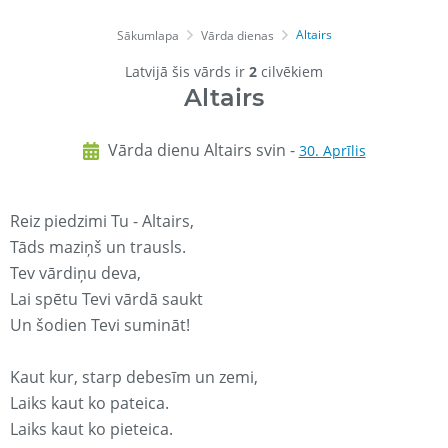
Altairs
Sākumlapa
Vārda dienas
Latvijā šis vārds ir
2
cilvēkiem
Altairs
Vārda dienu Altairs svin -
30. Aprīlis
Reiz piedzimi Tu - Altairs,
Tāds maziņš un trausls.
Tev vārdiņu deva,
Lai spētu Tevi vārdā saukt
Un šodien Tevi sumināt!
Kaut kur, starp debesīm un zemi,
Laiks kaut ko pateica.
Laiks kaut ko pieteica.