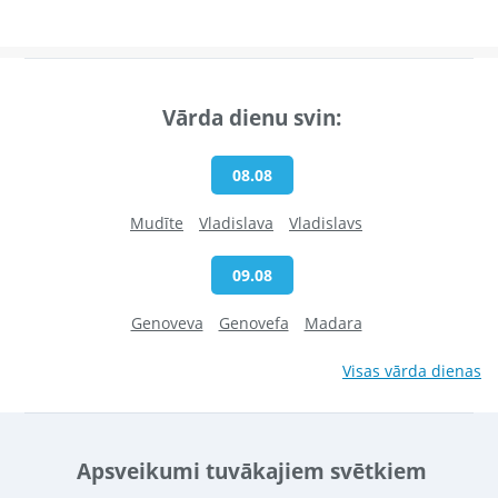
Vārda dienu svin:
08.08
Mudīte
Vladislava
Vladislavs
09.08
Genoveva
Genovefa
Madara
Visas vārda dienas
Apsveikumi tuvākajiem svētkiem