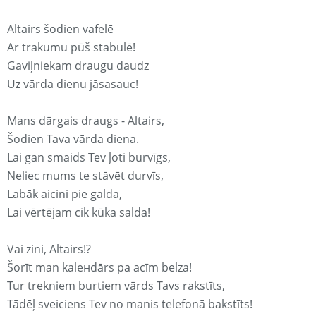
Altairs šodien vafelē
Ar trakumu pūš stabulē!
Gaviļniekam draugu daudz
Uz vārda dienu jāsasauc!
Mans dārgais draugs - Altairs,
Šodien Tava vārda diena.
Lai gan smaids Tev ļoti burvīgs,
Neliec mums te stāvēt durvīs,
Labāk aicini pie galda,
Lai vērtējam cik kūka salda!
Vai zini, Altairs!?
Šorīt man kaleнdārs pa acīm belza!
Tur trekniem burtiem vārds Tavs rakstīts,
Tādēļ sveiciens Tev no manis telefonā bakstīts!