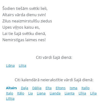
Šodien tiešām svētki lieli,
Altairs vārda dienu svin!
Zilus neaizmirstulīšu ziedus
Upes viļņos kaisu es,
Lai tie šajā svētku dienā,
Nemirstīgas laimes nes!
Citi vārdi šajā dienā:
Liāna
Lilija
Citi kalendārā neierakstītie vārdi šajā dienā:
Altairs
Daļa
Dālija
Elta
Eltons
Isma
Itallo
Italo
Itālo
Lia
Liana
Lianda
Lianta
Līlija
Lilja
Lillija