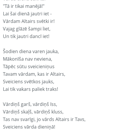
"Tā ir tikai manējā!"
Lai šai dienā jautri iet -
Vārdam Altairs svētki ir!
Vajag glāzē šampi liet,
Un tik jautri dancī iet!
Šodien diena varen jauka,
Mākonīša nav neviena,
Tāpēc sūtu sveicieniņus
Tavam vārdam, kas ir Altairs,
Sveiciens svētkos jauks,
Lai tik vakars paliek traks!
Vārdiņš garš, vārdiņš īss,
Vārdiņš skaļš, vārdiņš kluss,
Tas nav svarīgi, jo vārds Altairs ir Tavs,
Sveiciens vārda dieniņā!