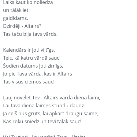
Laiks kaut ko noliedza
un tālāk iet
gaidīdams.
Dzirdēji - Altairs?
Tas taču bija tavs vārds.
Kalendārs ir ļoti viltīgs,
Teic, kā katru vārdā sauc!
Šodien datums ļoti zīmīgs,
Jo pie Tava vārda, kas ir Altairs
Tas visus ciemos sauc!
Ļauj novēlēt Tev - Altairs vārda dienā laimi,
Lai tavā dienā laimes stundu daudz.
Ja ceļš būs grūts, lai apkārt draugu saime,
Kas roku sniedz un tevi tālāk sauc!