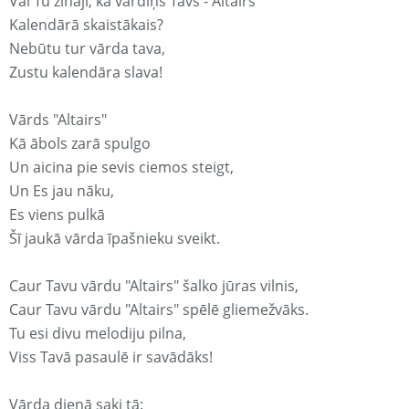
Vai Tu zināji, ka vārdiņš Tavs - Altairs
Kalendārā skaistākais?
Nebūtu tur vārda tava,
Zustu kalendāra slava!
Vārds "Altairs"
Kā ābols zarā spulgo
Un aicina pie sevis ciemos steigt,
Un Es jau nāku,
Es viens pulkā
Šī jaukā vārda īpašnieku sveikt.
Caur Tavu vārdu "Altairs" šalko jūras vilnis,
Caur Tavu vārdu "Altairs" spēlē gliemežvāks.
Tu esi divu melodiju pilna,
Viss Tavā pasaulē ir savādāks!
Vārda dienā saki tā: