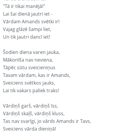
"Tā ir tikai manējā!"
Lai šai dienā jautri iet -
Vārdam Amands svētki ir!
Vajag glāzē šampi liet,
Un tik jautri dancī iet!
Šodien diena varen jauka,
Mākonīša nav neviena,
Tāpēc sūtu sveicieniņus
Tavam vārdam, kas ir Amands,
Sveiciens svētkos jauks,
Lai tik vakars paliek traks!
Vārdiņš garš, vārdiņš īss,
Vārdiņš skaļš, vārdiņš kluss,
Tas nav svarīgi, jo vārds Amands ir Tavs,
Sveiciens vārda dieniņā!