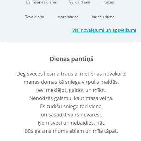
Dzimšanas diena
Vārda diena
Kāzas
Tēva diena
Mārtiņdiena
Vīriešu diena
Visi novēlējumi un apsveikumi
Dienas pantiņš
Deg sveces liesma trausla, met ēnas novakarē,
manas domas kā sniega virpulis maldās,
tevi meklējot, gaidot un mīlot.
Nenodzēs gaismu, kaut maza vēl tā.
Es zudīšu sniegā tad viena,
un sasaukt vairs nevarēsi.
Ņem sveci un nebaidies, nāc
Būs gaisma mums abiem un mīla tāpat.