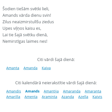
Šodien tiešām svētki lieli,
Amands vārda dienu svin!
Zilus neaizmirstulīšu ziedus
Upes viļņos kaisu es,
Lai tie šajā svētku dienā,
Nemirstīgas laimes nes!
Citi vārdi šajā dienā:
Amanta
Amanda
Kaiva
Citi kalendārā neierakstītie vārdi šajā dienā:
Amandis
Amands
Amantija
Amaranda
Amaranta
Amarilla
Amenta
Araminta
Azanda
Azella
Kaivis