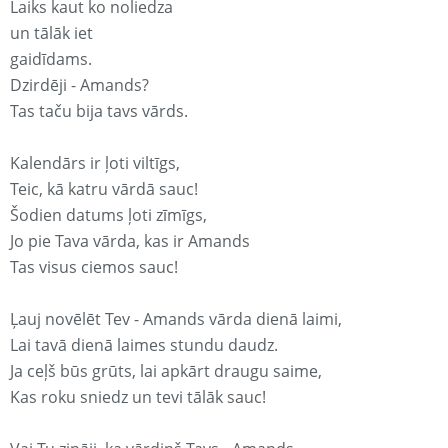
Laiks kaut ko noliedza
un tālāk iet
gaidīdams.
Dzirdēji - Amands?
Tas taču bija tavs vārds.
Kalendārs ir ļoti viltīgs,
Teic, kā katru vārdā sauc!
Šodien datums ļoti zīmīgs,
Jo pie Tava vārda, kas ir Amands
Tas visus ciemos sauc!
Ļauj novēlēt Tev - Amands vārda dienā laimi,
Lai tavā dienā laimes stundu daudz.
Ja ceļš būs grūts, lai apkārt draugu saime,
Kas roku sniedz un tevi tālāk sauc!