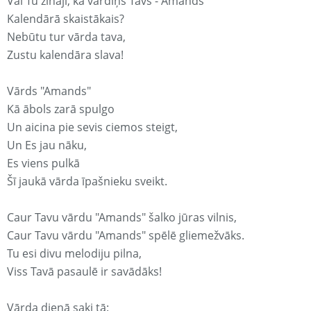
Vai Tu zināji, ka vārdiņš Tavs - Amands
Kalendārā skaistākais?
Nebūtu tur vārda tava,
Zustu kalendāra slava!
Vārds "Amands"
Kā ābols zarā spulgo
Un aicina pie sevis ciemos steigt,
Un Es jau nāku,
Es viens pulkā
Šī jaukā vārda īpašnieku sveikt.
Caur Tavu vārdu "Amands" šalko jūras vilnis,
Caur Tavu vārdu "Amands" spēlē gliemežvāks.
Tu esi divu melodiju pilna,
Viss Tavā pasaulē ir savādāks!
Vārda dienā saki tā: