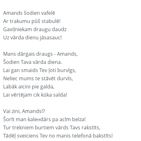
Amands šodien vafelē
Ar trakumu pūš stabulē!
Gaviļniekam draugu daudz
Uz vārda dienu jāsasauc!
Mans dārgais draugs - Amands,
Šodien Tava vārda diena.
Lai gan smaids Tev ļoti burvīgs,
Neliec mums te stāvēt durvīs,
Labāk aicini pie galda,
Lai vērtējam cik kūka salda!
Vai zini, Amands!?
Šorīt man kaleнdārs pa acīm belza!
Tur trekniem burtiem vārds Tavs rakstīts,
Tādēļ sveiciens Tev no manis telefonā bakstīts!