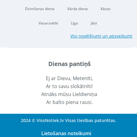
Dzimšanas diena
Vārda diena
Kāzas
Vasarsvētki
Līgo
Jāņi
Visi novēlējumi un apsveikumi
Dienas pantiņš
Ej ar Dievu, Metenīti,
Ar to savu slokātnīti!
Atnāks mūsu Lieldieniņa
Ar balto piena rausi.
2024 © VissNotiek.lv Visas tiesības paturētas.
Lietošanas noteikumi