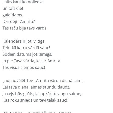
Laiks kaut ko noliedza
un tālāk iet
gaidīdams.
Dzirdēji - Amrita?
Tas taču bija tavs vārds.
Kalendārs ir ļoti viltīgs,
Teic, kā katru vārdā sauc!
Šodien datums ļoti zīmīgs,
Jo pie Tava vārda, kas ir Amrita
Tas visus ciemos sauc!
Ļauj novēlēt Tev - Amrita vārda dienā laimi,
Lai tavā dienā laimes stundu daudz.
Ja ceļš būs grūts, lai apkārt draugu saime,
Kas roku sniedz un tevi tālāk sauc!