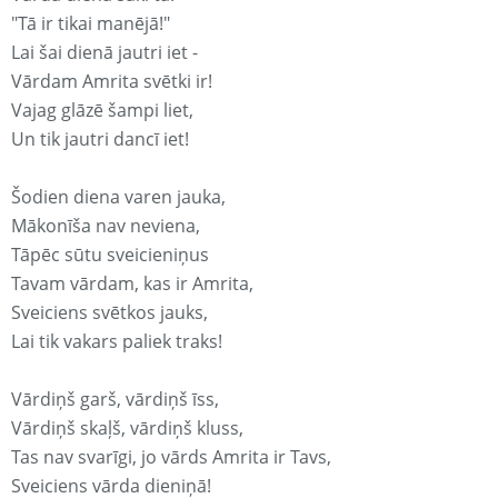
"Tā ir tikai manējā!"
Lai šai dienā jautri iet -
Vārdam Amrita svētki ir!
Vajag glāzē šampi liet,
Un tik jautri dancī iet!
Šodien diena varen jauka,
Mākonīša nav neviena,
Tāpēc sūtu sveicieniņus
Tavam vārdam, kas ir Amrita,
Sveiciens svētkos jauks,
Lai tik vakars paliek traks!
Vārdiņš garš, vārdiņš īss,
Vārdiņš skaļš, vārdiņš kluss,
Tas nav svarīgi, jo vārds Amrita ir Tavs,
Sveiciens vārda dieniņā!