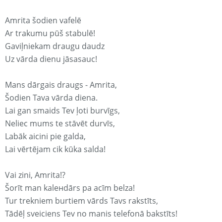
Amrita šodien vafelē
Ar trakumu pūš stabulē!
Gaviļniekam draugu daudz
Uz vārda dienu jāsasauc!
Mans dārgais draugs - Amrita,
Šodien Tava vārda diena.
Lai gan smaids Tev ļoti burvīgs,
Neliec mums te stāvēt durvīs,
Labāk aicini pie galda,
Lai vērtējam cik kūka salda!
Vai zini, Amrita!?
Šorīt man kaleнdārs pa acīm belza!
Tur trekniem burtiem vārds Tavs rakstīts,
Tādēļ sveiciens Tev no manis telefonā bakstīts!