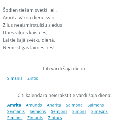
Šodien tiešām svētki lieli,
Amrita vārda dienu svin!
Zilus neaizmirstulīšu ziedus
Upes viļņos kaisu es,
Lai tie šajā svētku dienā,
Nemirstīgas laimes nes!
Citi vārdi šajā dienā:
Sīmanis
Zintis
Citi kalendārā neierakstītie vārdi šajā dienā:
Amrita
Amunds
Anarita
Saimona
Saimons
Seimanis
Semions
Semjons
Simons
Simeons
Simions
Zintauts
Zinturs