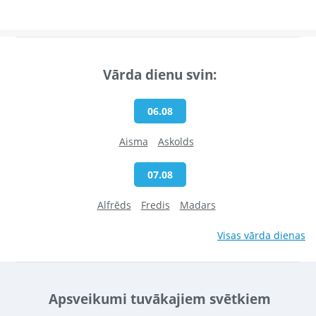
Vārda dienu svin:
06.08
Aisma
Askolds
07.08
Alfrēds
Fredis
Madars
Visas vārda dienas
Apsveikumi tuvākajiem svētkiem