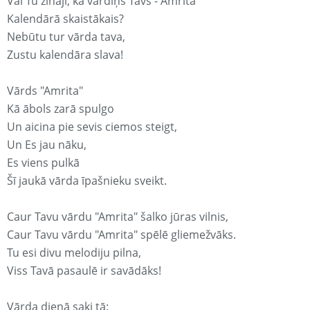
Vai Tu zināji, ka vārdiņš Tavs - Amrita
Kalendārā skaistākais?
Nebūtu tur vārda tava,
Zustu kalendāra slava!
Vārds "Amrita"
Kā ābols zarā spulgo
Un aicina pie sevis ciemos steigt,
Un Es jau nāku,
Es viens pulkā
Šī jaukā vārda īpašnieku sveikt.
Caur Tavu vārdu "Amrita" šalko jūras vilnis,
Caur Tavu vārdu "Amrita" spēlē gliemežvāks.
Tu esi divu melodiju pilna,
Viss Tavā pasaulē ir savādāks!
Vārda dienā saki tā: