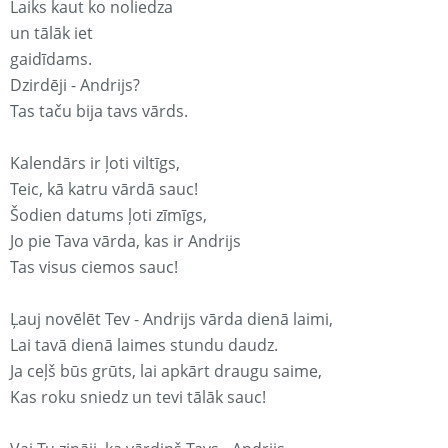
Laiks kaut ko noliedza
un tālāk iet
gaidīdams.
Dzirdēji - Andrijs?
Tas taču bija tavs vārds.
Kalendārs ir ļoti viltīgs,
Teic, kā katru vārdā sauc!
Šodien datums ļoti zīmīgs,
Jo pie Tava vārda, kas ir Andrijs
Tas visus ciemos sauc!
Ļauj novēlēt Tev - Andrijs vārda dienā laimi,
Lai tavā dienā laimes stundu daudz.
Ja ceļš būs grūts, lai apkārt draugu saime,
Kas roku sniedz un tevi tālāk sauc!