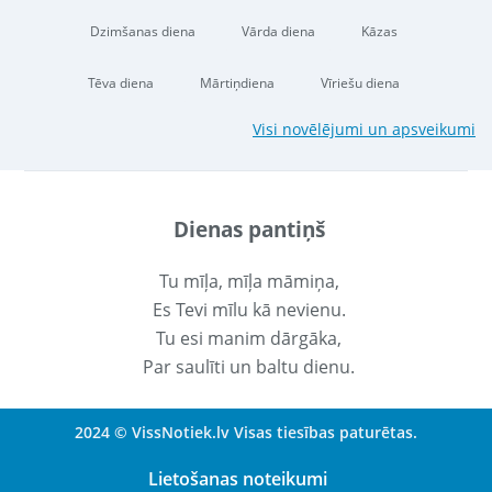
Dzimšanas diena
Vārda diena
Kāzas
Tēva diena
Mārtiņdiena
Vīriešu diena
Visi novēlējumi un apsveikumi
Dienas pantiņš
Tu mīļa, mīļa māmiņa,
Es Tevi mīlu kā nevienu.
Tu esi manim dārgāka,
Par saulīti un baltu dienu.
2024 © VissNotiek.lv Visas tiesības paturētas.
Lietošanas noteikumi