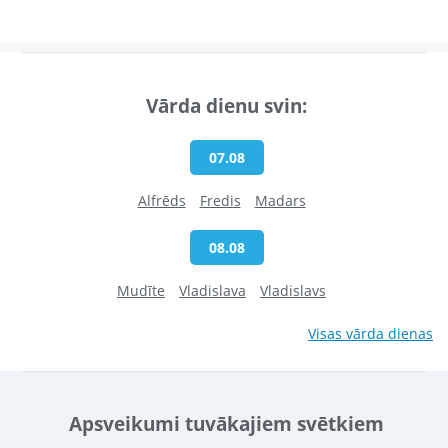
Vārda dienu svin:
07.08
Alfrēds
Fredis
Madars
08.08
Mudīte
Vladislava
Vladislavs
Visas vārda dienas
Apsveikumi tuvākajiem svētkiem