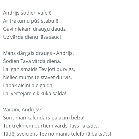
Andrijs šodien vafelē
Ar trakumu pūš stabulē!
Gaviļniekam draugu daudz
Uz vārda dienu jāsasauc!
Mans dārgais draugs - Andrijs,
Šodien Tava vārda diena.
Lai gan smaids Tev ļoti burvīgs,
Neliec mums te stāvēt durvīs,
Labāk aicini pie galda,
Lai vērtējam cik kūka salda!
Vai zini, Andrijs!?
Šorīt man kaleнdārs pa acīm belza!
Tur trekniem burtiem vārds Tavs rakstīts,
Tādēļ sveiciens Tev no manis telefonā bakstīts!