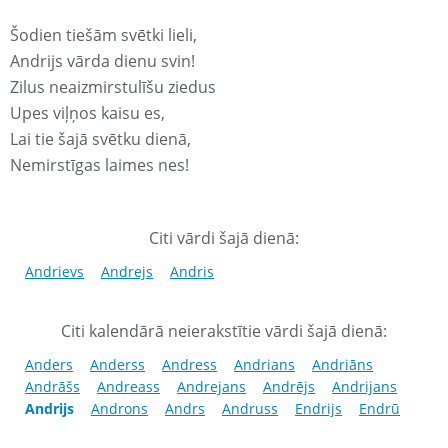
Šodien tiešām svētki lieli,
Andrijs vārda dienu svin!
Zilus neaizmirstulīšu ziedus
Upes viļņos kaisu es,
Lai tie šajā svētku dienā,
Nemirstīgas laimes nes!
Citi vārdi šajā dienā:
Andrievs
Andrejs
Andris
Citi kalendārā neierakstītie vārdi šajā dienā:
Anders
Anderss
Andress
Andrians
Andriāns
Andrāšs
Andreass
Andrejans
Andrējs
Andrijans
Andrijs
Androns
Andrs
Andruss
Endrijs
Endrū