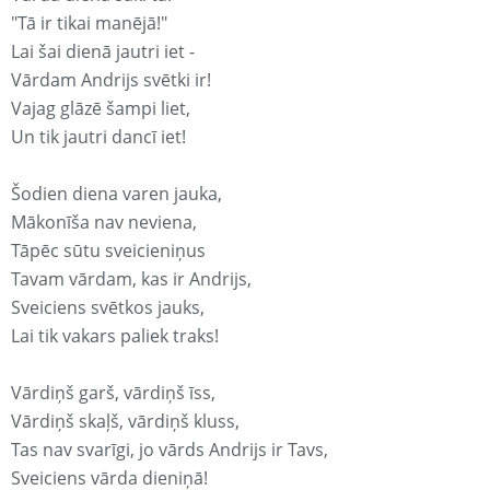
"Tā ir tikai manējā!"
Lai šai dienā jautri iet -
Vārdam Andrijs svētki ir!
Vajag glāzē šampi liet,
Un tik jautri dancī iet!
Šodien diena varen jauka,
Mākonīša nav neviena,
Tāpēc sūtu sveicieniņus
Tavam vārdam, kas ir Andrijs,
Sveiciens svētkos jauks,
Lai tik vakars paliek traks!
Vārdiņš garš, vārdiņš īss,
Vārdiņš skaļš, vārdiņš kluss,
Tas nav svarīgi, jo vārds Andrijs ir Tavs,
Sveiciens vārda dieniņā!