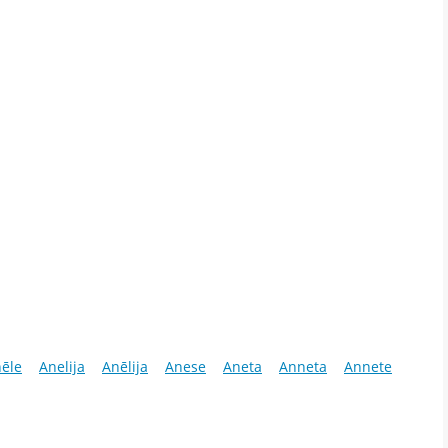
ēle
Anelija
Anēlija
Anese
Aneta
Anneta
Annete