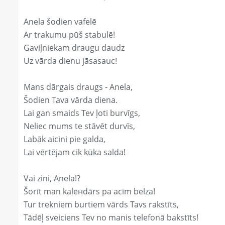
Anela šodien vafelē
Ar trakumu pūš stabulē!
Gaviļniekam draugu daudz
Uz vārda dienu jāsasauc!
Mans dārgais draugs - Anela,
Šodien Tava vārda diena.
Lai gan smaids Tev ļoti burvīgs,
Neliec mums te stāvēt durvīs,
Labāk aicini pie galda,
Lai vērtējam cik kūka salda!
Vai zini, Anela!?
Šorīt man kaleнdārs pa acīm belza!
Tur trekniem burtiem vārds Tavs rakstīts,
Tādēļ sveiciens Tev no manis telefonā bakstīts!