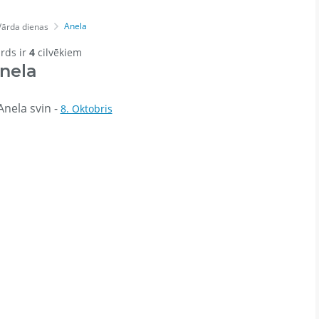
Anela
Vārda dienas
ārds ir
4
cilvēkiem
nela
nela svin -
8. Oktobris