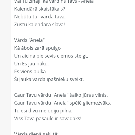
Vai Tu zināji, ka vārdiņš Tavs - Anela
Kalendārā skaistākais?
Nebūtu tur vārda tava,
Zustu kalendāra slava!
Vārds "Anela"
Kā ābols zarā spulgo
Un aicina pie sevis ciemos steigt,
Un Es jau nāku,
Es viens pulkā
Šī jaukā vārda īpašnieku sveikt.
Caur Tavu vārdu "Anela" šalko jūras vilnis,
Caur Tavu vārdu "Anela" spēlē gliemežvāks.
Tu esi divu melodiju pilna,
Viss Tavā pasaulē ir savādāks!
Vārda dienā saki tā: