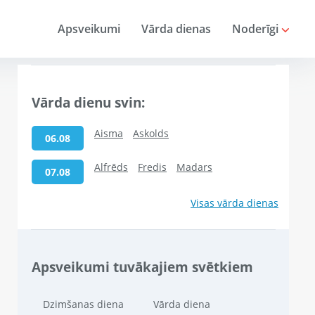
Apsveikumi
Vārda dienas
Noderīgi
Vārda dienu svin:
Aisma
Askolds
06.08
Alfrēds
Fredis
Madars
07.08
Visas vārda dienas
Apsveikumi tuvākajiem svētkiem
Dzimšanas diena
Vārda diena