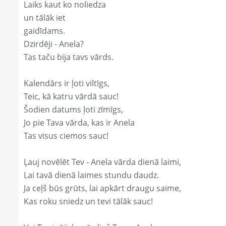
Laiks kaut ko noliedza
un tālāk iet
gaidīdams.
Dzirdēji - Anela?
Tas taču bija tavs vārds.
Kalendārs ir ļoti viltīgs,
Teic, kā katru vārdā sauc!
Šodien datums ļoti zīmīgs,
Jo pie Tava vārda, kas ir Anela
Tas visus ciemos sauc!
Ļauj novēlēt Tev - Anela vārda dienā laimi,
Lai tavā dienā laimes stundu daudz.
Ja ceļš būs grūts, lai apkārt draugu saime,
Kas roku sniedz un tevi tālāk sauc!