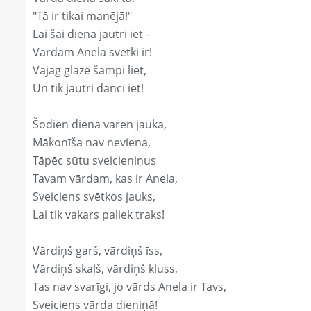
"Tā ir tikai manējā!"
Lai šai dienā jautri iet -
Vārdam Anela svētki ir!
Vajag glāzē šampi liet,
Un tik jautri dancī iet!
Šodien diena varen jauka,
Mākonīša nav neviena,
Tāpēc sūtu sveicieniņus
Tavam vārdam, kas ir Anela,
Sveiciens svētkos jauks,
Lai tik vakars paliek traks!
Vārdiņš garš, vārdiņš īss,
Vārdiņš skaļš, vārdiņš kluss,
Tas nav svarīgi, jo vārds Anela ir Tavs,
Sveiciens vārda dieniņā!