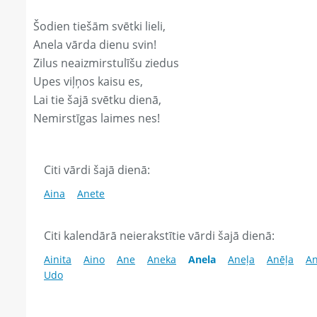
Šodien tiešām svētki lieli,
Anela vārda dienu svin!
Zilus neaizmirstulīšu ziedus
Upes viļņos kaisu es,
Lai tie šajā svētku dienā,
Nemirstīgas laimes nes!
Citi vārdi šajā dienā:
Aina
Anete
Citi kalendārā neierakstītie vārdi šajā dienā:
Ainita
Aino
Ane
Aneka
Anela
Aneļa
Anēļa
An
Udo