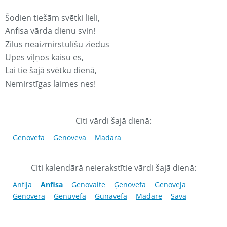
Šodien tiešām svētki lieli,
Anfisa vārda dienu svin!
Zilus neaizmirstulīšu ziedus
Upes viļņos kaisu es,
Lai tie šajā svētku dienā,
Nemirstīgas laimes nes!
Citi vārdi šajā dienā:
Genovefa
Genoveva
Madara
Citi kalendārā neierakstītie vārdi šajā dienā:
Anfija
Anfisa
Genovaite
Ģenovefa
Genoveja
Genovera
Genuvefa
Gunavefa
Madare
Sava