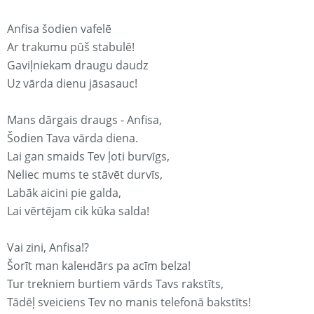
Anfisa šodien vafelē
Ar trakumu pūš stabulē!
Gaviļniekam draugu daudz
Uz vārda dienu jāsasauc!
Mans dārgais draugs - Anfisa,
Šodien Tava vārda diena.
Lai gan smaids Tev ļoti burvīgs,
Neliec mums te stāvēt durvīs,
Labāk aicini pie galda,
Lai vērtējam cik kūka salda!
Vai zini, Anfisa!?
Šorīt man kaleнdārs pa acīm belza!
Tur trekniem burtiem vārds Tavs rakstīts,
Tādēļ sveiciens Tev no manis telefonā bakstīts!