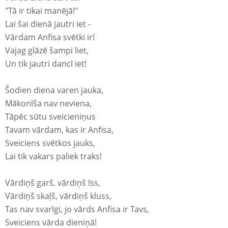
"Tā ir tikai manējā!"
Lai šai dienā jautri iet -
Vārdam Anfisa svētki ir!
Vajag glāzē šampi liet,
Un tik jautri dancī iet!
Šodien diena varen jauka,
Mākonīša nav neviena,
Tāpēc sūtu sveicieniņus
Tavam vārdam, kas ir Anfisa,
Sveiciens svētkos jauks,
Lai tik vakars paliek traks!
Vārdiņš garš, vārdiņš īss,
Vārdiņš skaļš, vārdiņš kluss,
Tas nav svarīgi, jo vārds Anfisa ir Tavs,
Sveiciens vārda dieniņā!