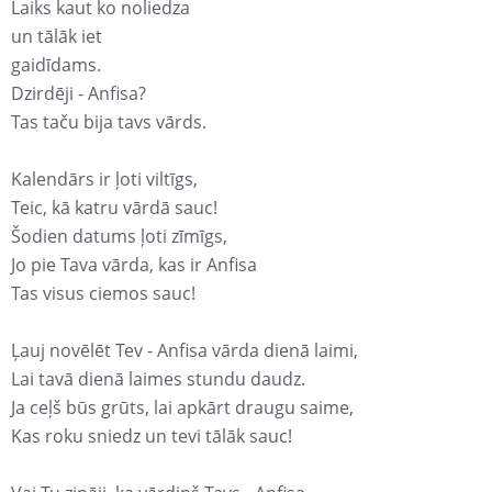
Laiks kaut ko noliedza
un tālāk iet
gaidīdams.
Dzirdēji - Anfisa?
Tas taču bija tavs vārds.
Kalendārs ir ļoti viltīgs,
Teic, kā katru vārdā sauc!
Šodien datums ļoti zīmīgs,
Jo pie Tava vārda, kas ir Anfisa
Tas visus ciemos sauc!
Ļauj novēlēt Tev - Anfisa vārda dienā laimi,
Lai tavā dienā laimes stundu daudz.
Ja ceļš būs grūts, lai apkārt draugu saime,
Kas roku sniedz un tevi tālāk sauc!