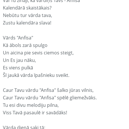
Vai Tu zināji, ka vārdiņš Tavs - Anfisa
Kalendārā skaistākais?
Nebūtu tur vārda tava,
Zustu kalendāra slava!
Vārds "Anfisa"
Kā ābols zarā spulgo
Un aicina pie sevis ciemos steigt,
Un Es jau nāku,
Es viens pulkā
Šī jaukā vārda īpašnieku sveikt.
Caur Tavu vārdu "Anfisa" šalko jūras vilnis,
Caur Tavu vārdu "Anfisa" spēlē gliemežvāks.
Tu esi divu melodiju pilna,
Viss Tavā pasaulē ir savādāks!
Vārda dienā saki tā: