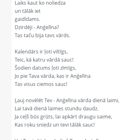
Laiks kaut ko noliedza
un tālāk iet
gaidīdams.
Dzirdēji - Anģelīna?
Tas taču bija tavs vārds.
Kalendārs ir ļoti viltīgs,
Teic, kā katru vārdā sauc!
Šodien datums ļoti zīmīgs,
Jo pie Tava vārda, kas ir Anģelīna
Tas visus ciemos sauc!
Ļauj novēlēt Tev - Anģelīna vārda dienā laimi,
Lai tavā dienā laimes stundu daudz.
Ja ceļš būs grūts, lai apkārt draugu saime,
Kas roku sniedz un tevi tālāk sauc!