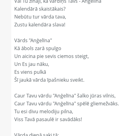
Vai Tu zināji, ka vārdiņš Tavs - Anģelīna
Kalendārā skaistākais?
Nebūtu tur vārda tava,
Zustu kalendāra slava!
Vārds "Anģelīna"
Kā ābols zarā spulgo
Un aicina pie sevis ciemos steigt,
Un Es jau nāku,
Es viens pulkā
Šī jaukā vārda īpašnieku sveikt.
Caur Tavu vārdu "Anģelīna" šalko jūras vilnis,
Caur Tavu vārdu "Anģelīna" spēlē gliemežvāks.
Tu esi divu melodiju pilna,
Viss Tavā pasaulē ir savādāks!
Vārda dienā saki tā: