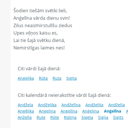
Šodien tiešām svētki lieli,
Anģelīna vārda dienu svin!
Zilus neaizmirstulīšu ziedus
Upes viļņos kaisu es,
Lai tie šajā svētku dienā,
Nemirstīgas laimes nes!
Citi vārdi šajā dienā:
Angelika
Rūta
Ruta
Sigita
Citi kalendārā neierakstītie vārdi šajā dienā:
Andžela
Andželika
Andželīna
Andželita
Andžella
Angēlika
Angelina
Angelīna
Anģelina
Anģelīna
A
Anžella
Rute
Rūte
Rūtiņa
Sigeta
Sigija
Sigits