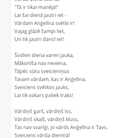
"Tā ir tikai manējā!"
Lai šai dienā jautri iet -
Vārdam Anģelīna svētki ir!
Vajag glāzē šampi liet,
Un tik jautri dancī iet!
Šodien diena varen jauka,
Mākonīša nav neviena,
Tāpēc sūtu sveicieniņus
Tavam vārdam, kas ir Anģelīna,
Sveiciens svētkos jauks,
Lai tik vakars paliek traks!
Vārdiņš garš, vārdiņš īss,
Vārdiņš skaļš, vārdiņš kluss,
Tas nav svarīgi, jo vārds Anģelīna ir Tavs,
Sveiciens vārda dieniņā!