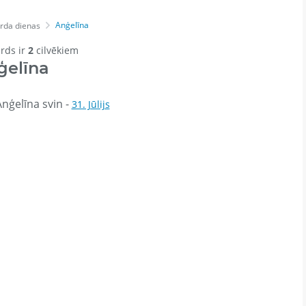
Anģelīna
rda dienas
ārds ir
2
cilvēkiem
ģelīna
nģelīna svin -
31. Jūlijs