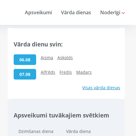
Apsveikumi
Vārda dienas
Noderīgi
Vārda dienu svin:
Aisma
Askolds
06.08
Alfrēds
Fredis
Madars
07.08
Visas vārda dienas
Apsveikumi tuvākajiem svētkiem
Dzimšanas diena
Vārda diena