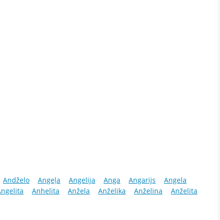
Andželo
Angeļa
Angelija
Anga
Angarijs
Angela
ngelita
Anhelita
Anžela
Anželika
Anželina
Anželita