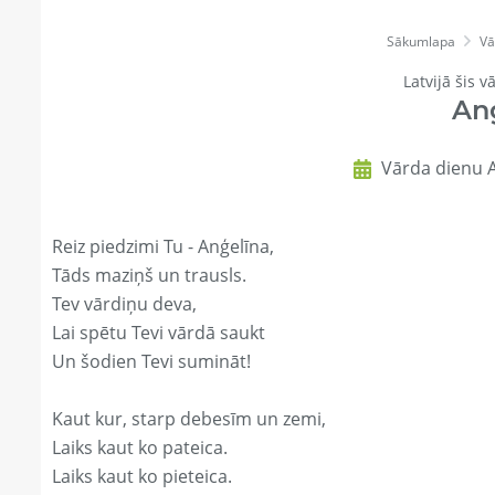
Sākumlapa
Vā
Latvijā šis v
An
Vārda dienu A
Reiz piedzimi Tu - Anģelīna,
Tāds maziņš un trausls.
Tev vārdiņu deva,
Lai spētu Tevi vārdā saukt
Un šodien Tevi sumināt!
Kaut kur, starp debesīm un zemi,
Laiks kaut ko pateica.
Laiks kaut ko pieteica.