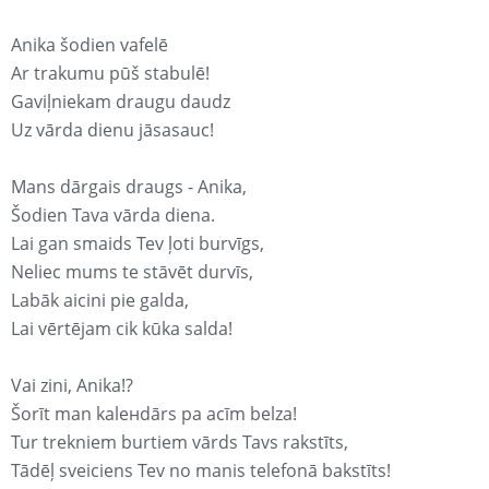
Anika šodien vafelē
Ar trakumu pūš stabulē!
Gaviļniekam draugu daudz
Uz vārda dienu jāsasauc!
Mans dārgais draugs - Anika,
Šodien Tava vārda diena.
Lai gan smaids Tev ļoti burvīgs,
Neliec mums te stāvēt durvīs,
Labāk aicini pie galda,
Lai vērtējam cik kūka salda!
Vai zini, Anika!?
Šorīt man kaleнdārs pa acīm belza!
Tur trekniem burtiem vārds Tavs rakstīts,
Tādēļ sveiciens Tev no manis telefonā bakstīts!