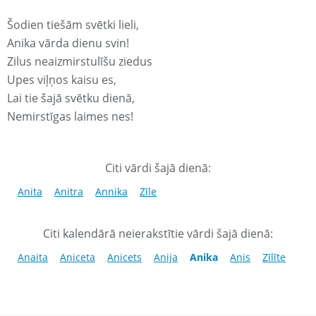
Šodien tiešām svētki lieli,
Anika vārda dienu svin!
Zilus neaizmirstulīšu ziedus
Upes viļņos kaisu es,
Lai tie šajā svētku dienā,
Nemirstīgas laimes nes!
Citi vārdi šajā dienā:
Anita
Anitra
Annika
Zīle
Citi kalendārā neierakstītie vārdi šajā dienā:
Anaita
Aniceta
Anicets
Anija
Anika
Anis
Zīlīte