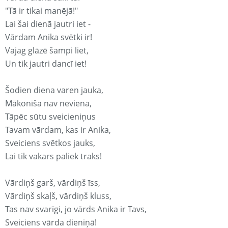
"Tā ir tikai manējā!"
Lai šai dienā jautri iet -
Vārdam Anika svētki ir!
Vajag glāzē šampi liet,
Un tik jautri dancī iet!
Šodien diena varen jauka,
Mākonīša nav neviena,
Tāpēc sūtu sveicieniņus
Tavam vārdam, kas ir Anika,
Sveiciens svētkos jauks,
Lai tik vakars paliek traks!
Vārdiņš garš, vārdiņš īss,
Vārdiņš skaļš, vārdiņš kluss,
Tas nav svarīgi, jo vārds Anika ir Tavs,
Sveiciens vārda dieniņā!