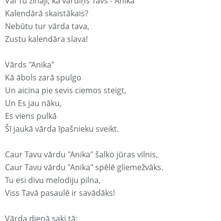
Vai Tu zināji, ka vārdiņš Tavs - Anika
Kalendārā skaistākais?
Nebūtu tur vārda tava,
Zustu kalendāra slava!
Vārds "Anika"
Kā ābols zarā spulgo
Un aicina pie sevis ciemos steigt,
Un Es jau nāku,
Es viens pulkā
Šī jaukā vārda īpašnieku sveikt.
Caur Tavu vārdu "Anika" šalko jūras vilnis,
Caur Tavu vārdu "Anika" spēlē gliemežvāks.
Tu esi divu melodiju pilna,
Viss Tavā pasaulē ir savādāks!
Vārda dienā saki tā: