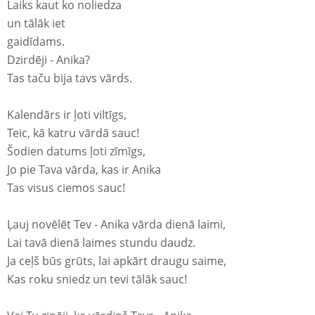
Laiks kaut ko noliedza
un tālāk iet
gaidīdams.
Dzirdēji - Anika?
Tas taču bija tavs vārds.
Kalendārs ir ļoti viltīgs,
Teic, kā katru vārdā sauc!
Šodien datums ļoti zīmīgs,
Jo pie Tava vārda, kas ir Anika
Tas visus ciemos sauc!
Ļauj novēlēt Tev - Anika vārda dienā laimi,
Lai tavā dienā laimes stundu daudz.
Ja ceļš būs grūts, lai apkārt draugu saime,
Kas roku sniedz un tevi tālāk sauc!