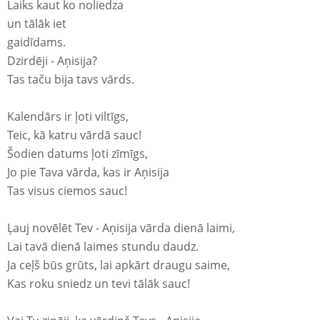
Laiks kaut ko noliedza
un tālāk iet
gaidīdams.
Dzirdēji - Aņisija?
Tas taču bija tavs vārds.
Kalendārs ir ļoti viltīgs,
Teic, kā katru vārdā sauc!
Šodien datums ļoti zīmīgs,
Jo pie Tava vārda, kas ir Aņisija
Tas visus ciemos sauc!
Ļauj novēlēt Tev - Aņisija vārda dienā laimi,
Lai tavā dienā laimes stundu daudz.
Ja ceļš būs grūts, lai apkārt draugu saime,
Kas roku sniedz un tevi tālāk sauc!