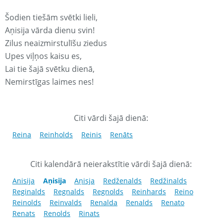
Šodien tiešām svētki lieli,
Aņisija vārda dienu svin!
Zilus neaizmirstulīšu ziedus
Upes viļņos kaisu es,
Lai tie šajā svētku dienā,
Nemirstīgas laimes nes!
Citi vārdi šajā dienā:
Reina
Reinholds
Reinis
Renāts
Citi kalendārā neierakstītie vārdi šajā dienā:
Anisija
Aņisija
Aņisja
Redženalds
Redžinalds
Reginalds
Regnalds
Regnolds
Reinhards
Reino
Reinolds
Reinvalds
Renalda
Renalds
Renato
Renats
Renolds
Rinats