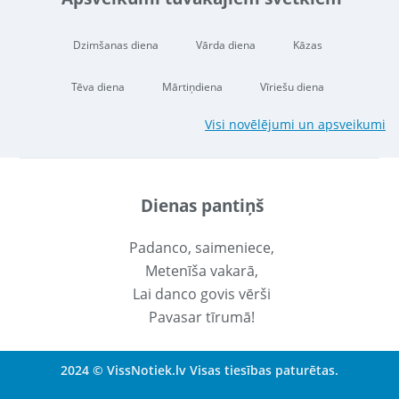
Dzimšanas diena
Vārda diena
Kāzas
Tēva diena
Mārtiņdiena
Vīriešu diena
Visi novēlējumi un apsveikumi
Dienas pantiņš
Padanco, saimeniece,
Metenīša vakarā,
Lai danco govis vērši
Pavasar tīrumā!
2024 © VissNotiek.lv Visas tiesības paturētas.