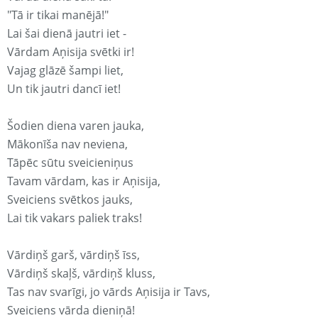
"Tā ir tikai manējā!"
Lai šai dienā jautri iet -
Vārdam Aņisija svētki ir!
Vajag glāzē šampi liet,
Un tik jautri dancī iet!
Šodien diena varen jauka,
Mākonīša nav neviena,
Tāpēc sūtu sveicieniņus
Tavam vārdam, kas ir Aņisija,
Sveiciens svētkos jauks,
Lai tik vakars paliek traks!
Vārdiņš garš, vārdiņš īss,
Vārdiņš skaļš, vārdiņš kluss,
Tas nav svarīgi, jo vārds Aņisija ir Tavs,
Sveiciens vārda dieniņā!