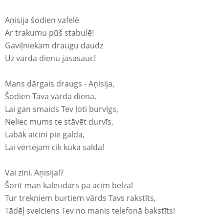
Aņisija šodien vafelē
Ar trakumu pūš stabulē!
Gaviļniekam draugu daudz
Uz vārda dienu jāsasauc!
Mans dārgais draugs - Aņisija,
Šodien Tava vārda diena.
Lai gan smaids Tev ļoti burvīgs,
Neliec mums te stāvēt durvīs,
Labāk aicini pie galda,
Lai vērtējam cik kūka salda!
Vai zini, Aņisija!?
Šorīt man kaleнdārs pa acīm belza!
Tur trekniem burtiem vārds Tavs rakstīts,
Tādēļ sveiciens Tev no manis telefonā bakstīts!