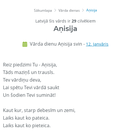
Aņisija
Sākumlapa
Vārda dienas
Latvijā šis vārds ir
29
cilvēkiem
Aņisija
Vārda dienu Aņisija svin -
12. Janvāris
Reiz piedzimi Tu - Aņisija,
Tāds maziņš un trausls.
Tev vārdiņu deva,
Lai spētu Tevi vārdā saukt
Un šodien Tevi sumināt!
Kaut kur, starp debesīm un zemi,
Laiks kaut ko pateica.
Laiks kaut ko pieteica.