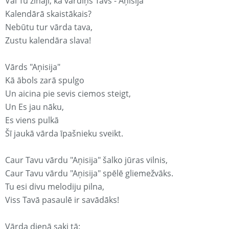
Vai Tu zināji, ka vārdiņš Tavs - Aņisija
Kalendārā skaistākais?
Nebūtu tur vārda tava,
Zustu kalendāra slava!
Vārds "Aņisija"
Kā ābols zarā spulgo
Un aicina pie sevis ciemos steigt,
Un Es jau nāku,
Es viens pulkā
Šī jaukā vārda īpašnieku sveikt.
Caur Tavu vārdu "Aņisija" šalko jūras vilnis,
Caur Tavu vārdu "Aņisija" spēlē gliemežvāks.
Tu esi divu melodiju pilna,
Viss Tavā pasaulē ir savādāks!
Vārda dienā saki tā: