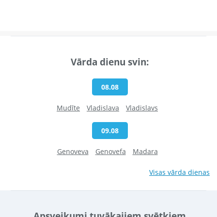
Vārda dienu svin:
08.08
Mudīte
Vladislava
Vladislavs
09.08
Genoveva
Genovefa
Madara
Visas vārda dienas
Apsveikumi tuvākajiem svētkiem