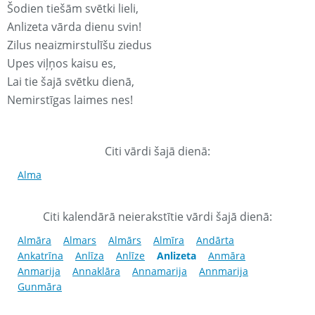
Šodien tiešām svētki lieli,
Anlizeta vārda dienu svin!
Zilus neaizmirstulīšu ziedus
Upes viļņos kaisu es,
Lai tie šajā svētku dienā,
Nemirstīgas laimes nes!
Citi vārdi šajā dienā:
Alma
Citi kalendārā neierakstītie vārdi šajā dienā:
Almāra
Almars
Almārs
Almīra
Andārta
Ankatrīna
Anlīza
Anlīze
Anlizeta
Anmāra
Anmarija
Annaklāra
Annamarija
Annmarija
Gunmāra