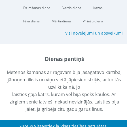
Dzimšanas diena
Vārda diena
Kāzas
Tēva diena
Mārtiņdiena
Vīriešu diena
Visi novēlējumi un apsveikumi
Dienas pantiņš
Meteņos kamanas ar ragavām bija jāsagatavo kārtībā,
jānoņem ilksis un viņu vietā jāpiesien striķis, ar ko tās
uzvilkt kalnā, jo
laisties gāja katrs, kuram vēl bija spēks kaulos. Ar
zirgiem senie latvieši nekad nevizinājās. Laisties bija
jāiet, ja gribēja citu gadu garus linus.
2024 © VissNotiek.lv Visas tiesības paturētas.