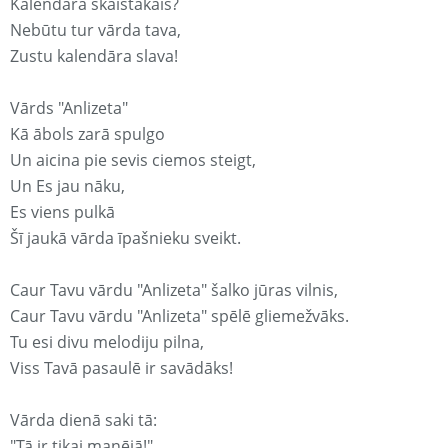
Kalendārā skaistākais?
Nebūtu tur vārda tava,
Zustu kalendāra slava!
Vārds "Anlizeta"
Kā ābols zarā spulgo
Un aicina pie sevis ciemos steigt,
Un Es jau nāku,
Es viens pulkā
Šī jaukā vārda īpašnieku sveikt.
Caur Tavu vārdu "Anlizeta" šalko jūras vilnis,
Caur Tavu vārdu "Anlizeta" spēlē gliemežvāks.
Tu esi divu melodiju pilna,
Viss Tavā pasaulē ir savādāks!
Vārda dienā saki tā:
"Tā ir tikai manējā!"