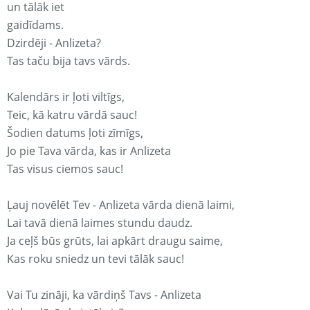
un tālāk iet
gaidīdams.
Dzirdēji - Anlizeta?
Tas taču bija tavs vārds.
Kalendārs ir ļoti viltīgs,
Teic, kā katru vārdā sauc!
Šodien datums ļoti zīmīgs,
Jo pie Tava vārda, kas ir Anlizeta
Tas visus ciemos sauc!
Ļauj novēlēt Tev - Anlizeta vārda dienā laimi,
Lai tavā dienā laimes stundu daudz.
Ja ceļš būs grūts, lai apkārt draugu saime,
Kas roku sniedz un tevi tālāk sauc!
Vai Tu zināji, ka vārdiņš Tavs - Anlizeta