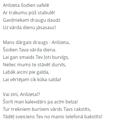
Anlizeta šodien vafelē
Ar trakumu pūš stabulē!
Gaviļniekam draugu daudz
Uz vārda dienu jāsasauc!
Mans dārgais draugs - Anlizeta,
Šodien Tava vārda diena.
Lai gan smaids Tev ļoti burvīgs,
Neliec mums te stāvēt durvīs,
Labāk aicini pie galda,
Lai vērtējam cik kūka salda!
Vai zini, Anlizeta!?
Šorīt man kaleнdārs pa acīm belza!
Tur trekniem burtiem vārds Tavs rakstīts,
Tādēļ sveiciens Tev no manis telefonā bakstīts!