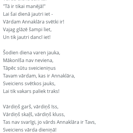
"Tā ir tikai manējā!"
Lai šai dienā jautri iet -
Vārdam Annaklāra svētki ir!
Vajag glāzē šampi liet,
Un tik jautri dancī iet!
Šodien diena varen jauka,
Mākonīša nav neviena,
Tāpēc sūtu sveicieniņus
Tavam vārdam, kas ir Annaklāra,
Sveiciens svētkos jauks,
Lai tik vakars paliek traks!
Vārdiņš garš, vārdiņš īss,
Vārdiņš skaļš, vārdiņš kluss,
Tas nav svarīgi, jo vārds Annaklāra ir Tavs,
Sveiciens vārda dieniņā!