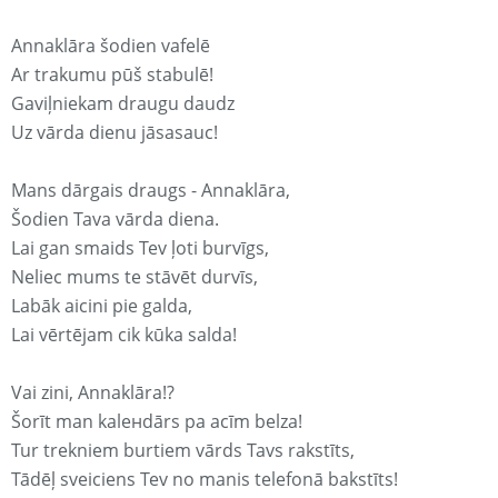
Annaklāra šodien vafelē
Ar trakumu pūš stabulē!
Gaviļniekam draugu daudz
Uz vārda dienu jāsasauc!
Mans dārgais draugs - Annaklāra,
Šodien Tava vārda diena.
Lai gan smaids Tev ļoti burvīgs,
Neliec mums te stāvēt durvīs,
Labāk aicini pie galda,
Lai vērtējam cik kūka salda!
Vai zini, Annaklāra!?
Šorīt man kaleнdārs pa acīm belza!
Tur trekniem burtiem vārds Tavs rakstīts,
Tādēļ sveiciens Tev no manis telefonā bakstīts!