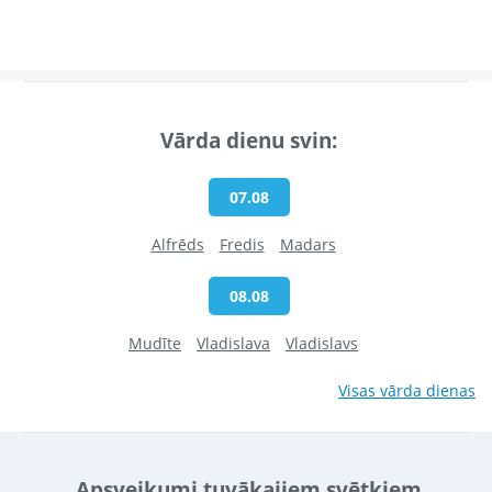
Vārda dienu svin:
07.08
Alfrēds
Fredis
Madars
08.08
Mudīte
Vladislava
Vladislavs
Visas vārda dienas
Apsveikumi tuvākajiem svētkiem