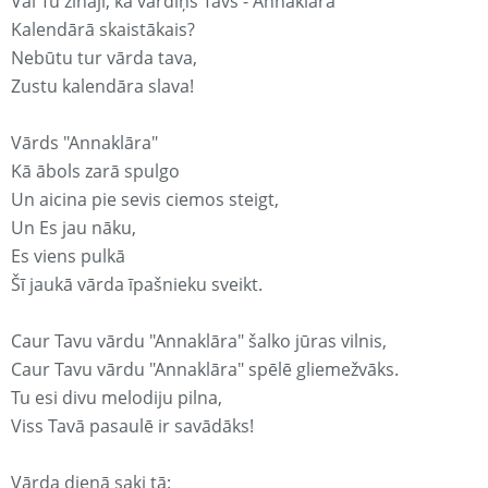
Vai Tu zināji, ka vārdiņš Tavs - Annaklāra
Kalendārā skaistākais?
Nebūtu tur vārda tava,
Zustu kalendāra slava!
Vārds "Annaklāra"
Kā ābols zarā spulgo
Un aicina pie sevis ciemos steigt,
Un Es jau nāku,
Es viens pulkā
Šī jaukā vārda īpašnieku sveikt.
Caur Tavu vārdu "Annaklāra" šalko jūras vilnis,
Caur Tavu vārdu "Annaklāra" spēlē gliemežvāks.
Tu esi divu melodiju pilna,
Viss Tavā pasaulē ir savādāks!
Vārda dienā saki tā: