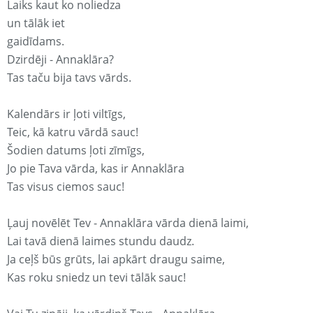
Laiks kaut ko noliedza
un tālāk iet
gaidīdams.
Dzirdēji - Annaklāra?
Tas taču bija tavs vārds.
Kalendārs ir ļoti viltīgs,
Teic, kā katru vārdā sauc!
Šodien datums ļoti zīmīgs,
Jo pie Tava vārda, kas ir Annaklāra
Tas visus ciemos sauc!
Ļauj novēlēt Tev - Annaklāra vārda dienā laimi,
Lai tavā dienā laimes stundu daudz.
Ja ceļš būs grūts, lai apkārt draugu saime,
Kas roku sniedz un tevi tālāk sauc!