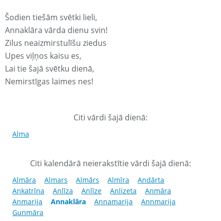
Šodien tiešām svētki lieli,
Annaklāra vārda dienu svin!
Zilus neaizmirstulīšu ziedus
Upes viļņos kaisu es,
Lai tie šajā svētku dienā,
Nemirstīgas laimes nes!
Citi vārdi šajā dienā:
Alma
Citi kalendārā neierakstītie vārdi šajā dienā:
Almāra
Almars
Almārs
Almīra
Andārta
Ankatrīna
Anlīza
Anlīze
Anlizeta
Anmāra
Anmarija
Annaklāra
Annamarija
Annmarija
Gunmāra