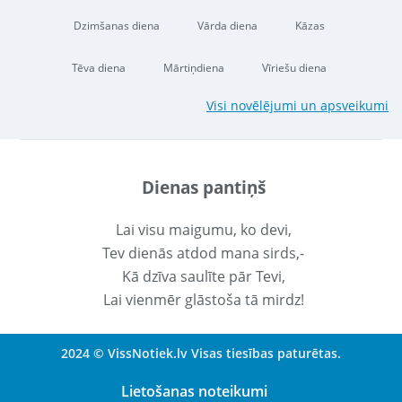
Dzimšanas diena
Vārda diena
Kāzas
Tēva diena
Mārtiņdiena
Vīriešu diena
Visi novēlējumi un apsveikumi
Dienas pantiņš
Lai visu maigumu, ko devi,
Tev dienās atdod mana sirds,-
Kā dzīva saulīte pār Tevi,
Lai vienmēr glāstoša tā mirdz!
2024 © VissNotiek.lv Visas tiesības paturētas.
Lietošanas noteikumi