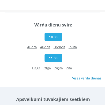
Vārda dienu svin:
10.08
Audra
Audris
Brencis
Inuta
11.08
Liega
Olga
Zigita
Zita
Visas vārda dienas
Apsveikumi tuvākajiem svētkiem