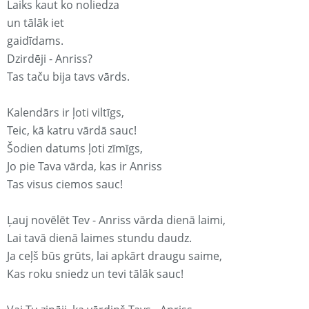
Laiks kaut ko noliedza
un tālāk iet
gaidīdams.
Dzirdēji - Anriss?
Tas taču bija tavs vārds.
Kalendārs ir ļoti viltīgs,
Teic, kā katru vārdā sauc!
Šodien datums ļoti zīmīgs,
Jo pie Tava vārda, kas ir Anriss
Tas visus ciemos sauc!
Ļauj novēlēt Tev - Anriss vārda dienā laimi,
Lai tavā dienā laimes stundu daudz.
Ja ceļš būs grūts, lai apkārt draugu saime,
Kas roku sniedz un tevi tālāk sauc!