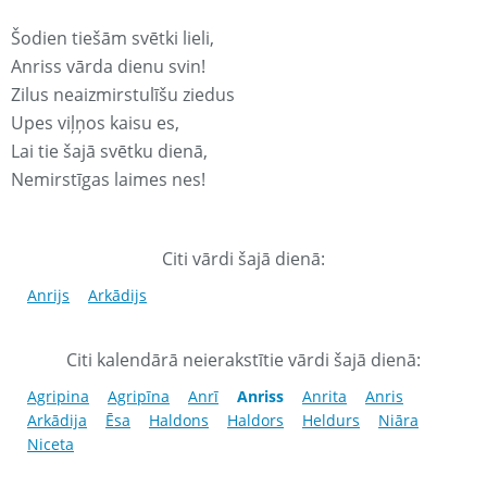
Šodien tiešām svētki lieli,
Anriss vārda dienu svin!
Zilus neaizmirstulīšu ziedus
Upes viļņos kaisu es,
Lai tie šajā svētku dienā,
Nemirstīgas laimes nes!
Citi vārdi šajā dienā:
Anrijs
Arkādijs
Citi kalendārā neierakstītie vārdi šajā dienā:
Agripina
Agripīna
Anrī
Anriss
Anrita
Anris
Arkādija
Ēsa
Haldons
Haldors
Heldurs
Niāra
Niceta