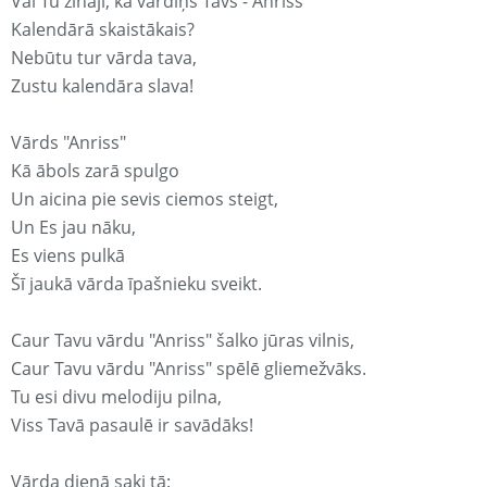
Vai Tu zināji, ka vārdiņš Tavs - Anriss
Kalendārā skaistākais?
Nebūtu tur vārda tava,
Zustu kalendāra slava!
Vārds "Anriss"
Kā ābols zarā spulgo
Un aicina pie sevis ciemos steigt,
Un Es jau nāku,
Es viens pulkā
Šī jaukā vārda īpašnieku sveikt.
Caur Tavu vārdu "Anriss" šalko jūras vilnis,
Caur Tavu vārdu "Anriss" spēlē gliemežvāks.
Tu esi divu melodiju pilna,
Viss Tavā pasaulē ir savādāks!
Vārda dienā saki tā: