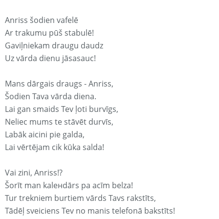
Anriss šodien vafelē
Ar trakumu pūš stabulē!
Gaviļniekam draugu daudz
Uz vārda dienu jāsasauc!
Mans dārgais draugs - Anriss,
Šodien Tava vārda diena.
Lai gan smaids Tev ļoti burvīgs,
Neliec mums te stāvēt durvīs,
Labāk aicini pie galda,
Lai vērtējam cik kūka salda!
Vai zini, Anriss!?
Šorīt man kaleнdārs pa acīm belza!
Tur trekniem burtiem vārds Tavs rakstīts,
Tādēļ sveiciens Tev no manis telefonā bakstīts!