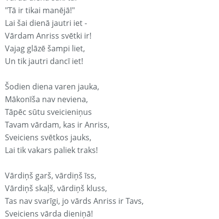
"Tā ir tikai manējā!"
Lai šai dienā jautri iet -
Vārdam Anriss svētki ir!
Vajag glāzē šampi liet,
Un tik jautri dancī iet!
Šodien diena varen jauka,
Mākonīša nav neviena,
Tāpēc sūtu sveicieniņus
Tavam vārdam, kas ir Anriss,
Sveiciens svētkos jauks,
Lai tik vakars paliek traks!
Vārdiņš garš, vārdiņš īss,
Vārdiņš skaļš, vārdiņš kluss,
Tas nav svarīgi, jo vārds Anriss ir Tavs,
Sveiciens vārda dieniņā!