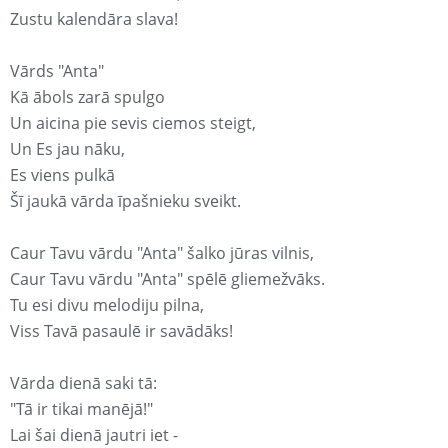
Zustu kalendāra slava!
Vārds "Anta"
Kā ābols zarā spulgo
Un aicina pie sevis ciemos steigt,
Un Es jau nāku,
Es viens pulkā
Šī jaukā vārda īpašnieku sveikt.
Caur Tavu vārdu "Anta" šalko jūras vilnis,
Caur Tavu vārdu "Anta" spēlē gliemežvāks.
Tu esi divu melodiju pilna,
Viss Tavā pasaulē ir savādāks!
Vārda dienā saki tā:
"Tā ir tikai manējā!"
Lai šai dienā jautri iet -