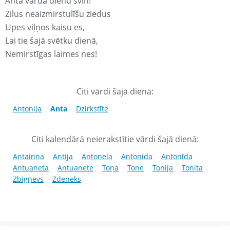
Anta vārda dienu svin!
Zilus neaizmirstulīšu ziedus
Upes viļņos kaisu es,
Lai tie šajā svētku dienā,
Nemirstīgas laimes nes!
Citi vārdi šajā dienā:
Antonija
Anta
Dzirkstīte
Citi kalendārā neierakstītie vārdi šajā dienā:
Antainna
Antija
Antonela
Antonida
Antonīda
Antuaneta
Antuanete
Toņa
Tone
Tonija
Tonita
Zbigņevs
Zdeneks