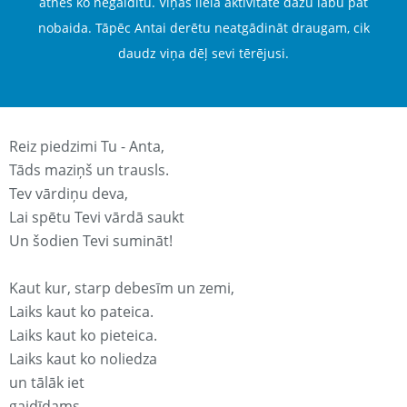
atnes ko negaidītu. Viņas lielā aktivitāte dažu labu pat
nobaida. Tāpēc Antai derētu neatgādināt draugam, cik
daudz viņa dēļ sevi tērējusi.
Reiz piedzimi Tu - Anta,
Tāds maziņš un trausls.
Tev vārdiņu deva,
Lai spētu Tevi vārdā saukt
Un šodien Tevi sumināt!
Kaut kur, starp debesīm un zemi,
Laiks kaut ko pateica.
Laiks kaut ko pieteica.
Laiks kaut ko noliedza
un tālāk iet
gaidīdams.