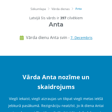
Anta
Sākumlapa
Vārda dienas
Latvijā šis vārds ir
397
cilvēkiem
Anta
Vārda dienu Anta svin -
7. Decembris
Vārda Anta nozīme un
skaidrojums
Viegli iekaist, viegli aizraujas un tikpat viegli metas iekšā
jebkurā pasākumā. Rezignāciju neatzīst. Jo ik diena Antai