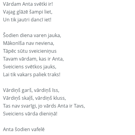
Vārdam Anta svētki ir!
Vajag glāzē šampi liet,
Un tik jautri dancī iet!
Šodien diena varen jauka,
Mākonīša nav neviena,
Tāpēc sūtu sveicieniņus
Tavam vārdam, kas ir Anta,
Sveiciens svētkos jauks,
Lai tik vakars paliek traks!
Vārdiņš garš, vārdiņš īss,
Vārdiņš skaļš, vārdiņš kluss,
Tas nav svarīgi, jo vārds Anta ir Tavs,
Sveiciens vārda dieniņā!
Anta šodien vafelē