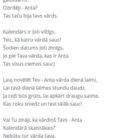
Dzirdēji - Anta?
Tas taču bija tavs vārds.
Kalendārs ir ļoti viltīgs,
Teic, kā katru vārdā sauc!
Šodien datums ļoti zīmīgs,
Jo pie Tava vārda, kas ir Anta
Tas visus ciemos sauc!
Ļauj novēlēt Tev - Anta vārda dienā laimi,
Lai tavā dienā laimes stundu daudz.
Ja ceļš būs grūts, lai apkārt draugu saime,
Kas roku sniedz un tevi tālāk sauc!
Vai Tu zināji, ka vārdiņš Tavs - Anta
Kalendārā skaistākais?
Nebūtu tur vārda tava,