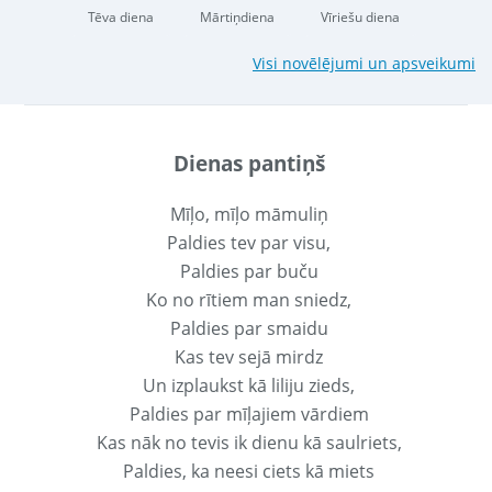
Tēva diena
Mārtiņdiena
Vīriešu diena
Visi novēlējumi un apsveikumi
Dienas pantiņš
Mīļo, mīļo māmuliņ
Paldies tev par visu,
Paldies par buču
Ko no rītiem man sniedz,
Paldies par smaidu
Kas tev sejā mirdz
Un izplaukst kā liliju zieds,
Paldies par mīļajiem vārdiem
Kas nāk no tevis ik dienu kā saulriets,
Paldies, ka neesi ciets kā miets