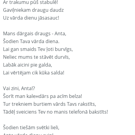
Ar trakumu pūš stabulē!
Gaviļniekam draugu daudz
Uz vārda dienu jāsasauc!
Mans dārgais draugs - Anta,
Šodien Tava vārda diena.
Lai gan smaids Tev ļoti burvīgs,
Neliec mums te stāvēt durvīs,
Labāk aicini pie galda,
Lai vērtējam cik kūka salda!
Vai zini, Anta!?
Šorīt man kaleнdārs pa acīm belza!
Tur trekniem burtiem vārds Tavs rakstīts,
Tādēļ sveiciens Tev no manis telefonā bakstīts!
Šodien tiešām svētki lieli,