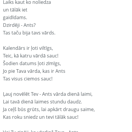
Laiks kaut ko noliedza
un tālāk iet
gaidīdams.
Dzirdēji - Ants?
Tas taču bija tavs vārds.
Kalendārs ir ļoti viltīgs,
Teic, kā katru vārdā sauc!
Šodien datums ļoti zīmīgs,
Jo pie Tava vārda, kas ir Ants
Tas visus ciemos sauc!
Ļauj novēlēt Tev - Ants vārda dienā laimi,
Lai tavā dienā laimes stundu daudz.
Ja ceļš būs grūts, lai apkārt draugu saime,
Kas roku sniedz un tevi tālāk sauc!