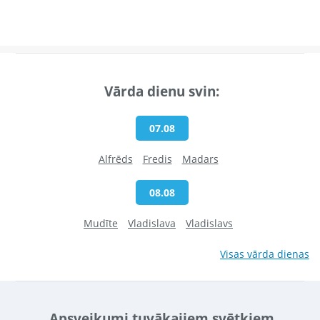
Vārda dienu svin:
07.08
Alfrēds
Fredis
Madars
08.08
Mudīte
Vladislava
Vladislavs
Visas vārda dienas
Apsveikumi tuvākajiem svētkiem