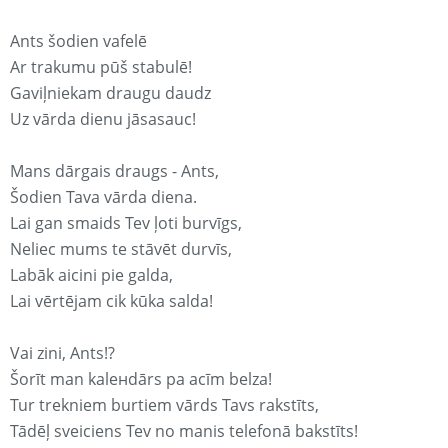
Ants šodien vafelē
Ar trakumu pūš stabulē!
Gaviļniekam draugu daudz
Uz vārda dienu jāsasauc!
Mans dārgais draugs - Ants,
Šodien Tava vārda diena.
Lai gan smaids Tev ļoti burvīgs,
Neliec mums te stāvēt durvīs,
Labāk aicini pie galda,
Lai vērtējam cik kūka salda!
Vai zini, Ants!?
Šorīt man kaleнdārs pa acīm belza!
Tur trekniem burtiem vārds Tavs rakstīts,
Tādēļ sveiciens Tev no manis telefonā bakstīts!