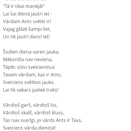
"Tā ir tikai manējā!"
Lai šai dienā jautri iet -
Vārdam Ants svētki ir!
Vajag glāzē šampi liet,
Un tik jautri dancī iet!
Šodien diena varen jauka,
Mākonīša nav neviena,
Tāpēc sūtu sveicieniņus
Tavam vārdam, kas ir Ants,
Sveiciens svētkos jauks,
Lai tik vakars paliek traks!
Vārdiņš garš, vārdiņš īss,
Vārdiņš skaļš, vārdiņš kluss,
Tas nav svarīgi, jo vārds Ants ir Tavs,
Sveiciens vārda dieniņā!