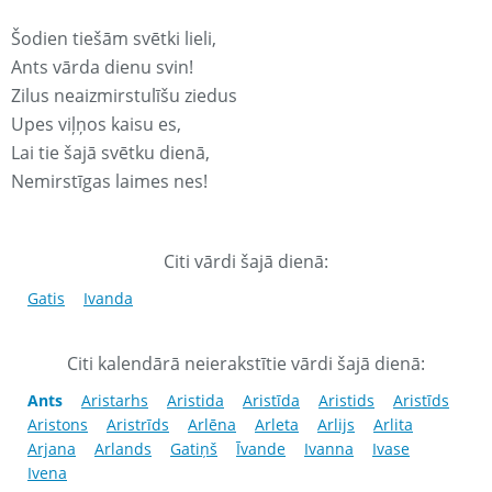
Šodien tiešām svētki lieli,
Ants vārda dienu svin!
Zilus neaizmirstulīšu ziedus
Upes viļņos kaisu es,
Lai tie šajā svētku dienā,
Nemirstīgas laimes nes!
Citi vārdi šajā dienā:
Gatis
Ivanda
Citi kalendārā neierakstītie vārdi šajā dienā:
Ants
Aristarhs
Aristida
Aristīda
Aristids
Aristīds
Aristons
Aristrīds
Arlēna
Arleta
Arlijs
Arlita
Arjana
Arlands
Gatiņš
Īvande
Ivanna
Ivase
Ivena