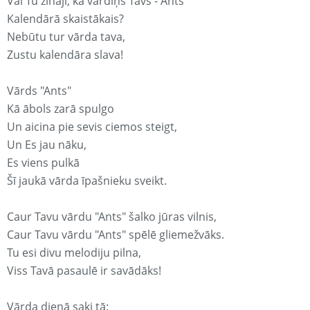
Vai Tu zināji, ka vārdiņš Tavs - Ants
Kalendārā skaistākais?
Nebūtu tur vārda tava,
Zustu kalendāra slava!
Vārds "Ants"
Kā ābols zarā spulgo
Un aicina pie sevis ciemos steigt,
Un Es jau nāku,
Es viens pulkā
Šī jaukā vārda īpašnieku sveikt.
Caur Tavu vārdu "Ants" šalko jūras vilnis,
Caur Tavu vārdu "Ants" spēlē gliemežvāks.
Tu esi divu melodiju pilna,
Viss Tavā pasaulē ir savādāks!
Vārda dienā saki tā: