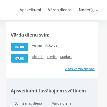
Apsveikumi
Vārda dienas
Noderīgi
Vārda dienu svin:
Aisma
Askolds
06.08
Alfrēds
Fredis
Madars
07.08
Visas vārda dienas
Apsveikumi tuvākajiem svētkiem
Dzimšanas diena
Vārda diena