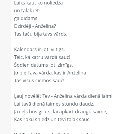
Laiks kaut ko noliedza
un tālāk iet
gaidīdams.
Dzirdēji - Anželina?
Tas taču bija tavs vārds.
Kalendārs ir ļoti viltīgs,
Teic, kā katru vārdā sauc!
Šodien datums ļoti zīmīgs,
Jo pie Tava vārda, kas ir Anželina
Tas visus ciemos sauc!
Ļauj novēlēt Tev - Anželina vārda dienā laimi,
Lai tavā dienā laimes stundu daudz.
Ja ceļš būs grūts, lai apkārt draugu saime,
Kas roku sniedz un tevi tālāk sauc!