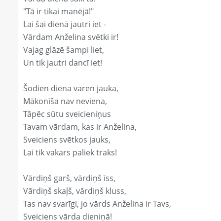
"Tā ir tikai manējā!"
Lai šai dienā jautri iet -
Vārdam Anželina svētki ir!
Vajag glāzē šampi liet,
Un tik jautri dancī iet!
Šodien diena varen jauka,
Mākonīša nav neviena,
Tāpēc sūtu sveicieniņus
Tavam vārdam, kas ir Anželina,
Sveiciens svētkos jauks,
Lai tik vakars paliek traks!
Vārdiņš garš, vārdiņš īss,
Vārdiņš skaļš, vārdiņš kluss,
Tas nav svarīgi, jo vārds Anželina ir Tavs,
Sveiciens vārda dieniņā!