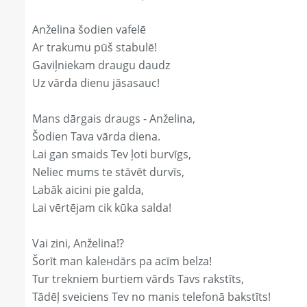
Anželina šodien vafelē
Ar trakumu pūš stabulē!
Gaviļniekam draugu daudz
Uz vārda dienu jāsasauc!
Mans dārgais draugs - Anželina,
Šodien Tava vārda diena.
Lai gan smaids Tev ļoti burvīgs,
Neliec mums te stāvēt durvīs,
Labāk aicini pie galda,
Lai vērtējam cik kūka salda!
Vai zini, Anželina!?
Šorīt man kaleнdārs pa acīm belza!
Tur trekniem burtiem vārds Tavs rakstīts,
Tādēļ sveiciens Tev no manis telefonā bakstīts!