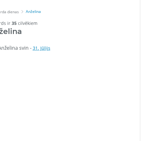
Anželina
rda dienas
rds ir
35
cilvēkiem
želina
nželina svin -
31. Jūlijs