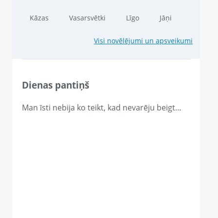
Kāzas
Vasarsvētki
Līgo
Jāņi
Visi novēlējumi un apsveikumi
Dienas pantiņš
Man īsti nebija ko teikt, kad nevarēju beigt…