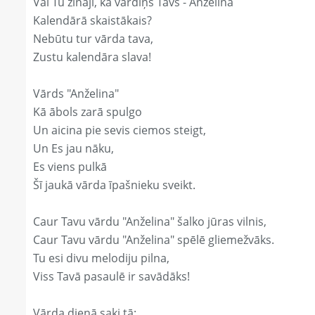
Vai Tu zināji, ka vārdiņš Tavs - Anželina
Kalendārā skaistākais?
Nebūtu tur vārda tava,
Zustu kalendāra slava!
Vārds "Anželina"
Kā ābols zarā spulgo
Un aicina pie sevis ciemos steigt,
Un Es jau nāku,
Es viens pulkā
Šī jaukā vārda īpašnieku sveikt.
Caur Tavu vārdu "Anželina" šalko jūras vilnis,
Caur Tavu vārdu "Anželina" spēlē gliemežvāks.
Tu esi divu melodiju pilna,
Viss Tavā pasaulē ir savādāks!
Vārda dienā saki tā: