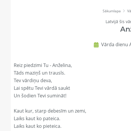
Sākumlapa
Vā
Latvijā šis vā
An
Vārda dienu A
Reiz piedzimi Tu - Anželina,
Tāds maziņš un trausls.
Tev vārdiņu deva,
Lai spētu Tevi vārdā saukt
Un šodien Tevi sumināt!
Kaut kur, starp debesīm un zemi,
Laiks kaut ko pateica.
Laiks kaut ko pieteica.