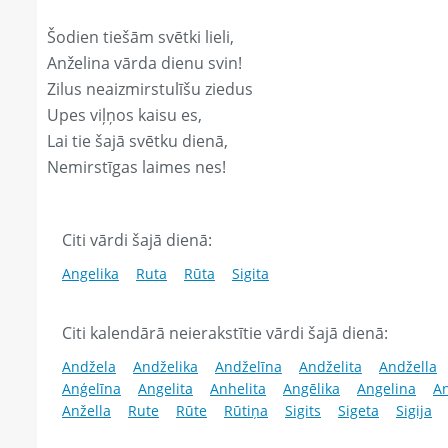
Šodien tiešām svētki lieli,
Anželina vārda dienu svin!
Zilus neaizmirstulīšu ziedus
Upes viļņos kaisu es,
Lai tie šajā svētku dienā,
Nemirstīgas laimes nes!
Citi vārdi šajā dienā:
Angelika
Ruta
Rūta
Sigita
Citi kalendārā neierakstītie vārdi šajā dienā:
Andžela
Andželika
Andželīna
Andželita
Andžella
Anģelīna
Angelita
Anhelita
Angēlika
Angelina
An
Anžella
Rute
Rūte
Rūtiņa
Sigits
Sigeta
Sigija