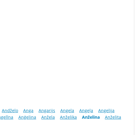
Andželo
Anga
Angarijs
Angela
Angeļa
Angelija
gelīna
Anģelina
Anžela
Anželika
Anželina
Anželita