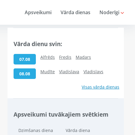
Apsveikumi
Vārda dienas
Noderīgi
Vārda dienu svin:
Alfrēds
Fredis
Madars
07.08
Mudīte
Vladislava
Vladislavs
08.08
Visas vārda dienas
Apsveikumi tuvākajiem svētkiem
Dzimšanas diena
Vārda diena