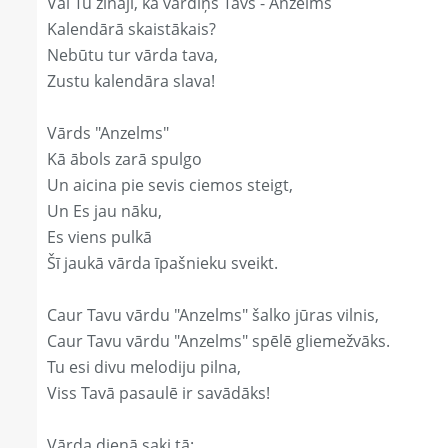
Vai Tu zināji, ka vārdiņš Tavs - Anzelms
Kalendārā skaistākais?
Nebūtu tur vārda tava,
Zustu kalendāra slava!
Vārds "Anzelms"
Kā ābols zarā spulgo
Un aicina pie sevis ciemos steigt,
Un Es jau nāku,
Es viens pulkā
Šī jaukā vārda īpašnieku sveikt.
Caur Tavu vārdu "Anzelms" šalko jūras vilnis,
Caur Tavu vārdu "Anzelms" spēlē gliemežvāks.
Tu esi divu melodiju pilna,
Viss Tavā pasaulē ir savādāks!
Vārda dienā saki tā: