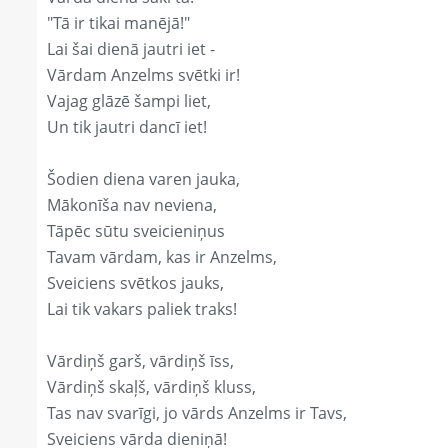
"Tā ir tikai manējā!"
Lai šai dienā jautri iet -
Vārdam Anzelms svētki ir!
Vajag glāzē šampi liet,
Un tik jautri dancī iet!
Šodien diena varen jauka,
Mākonīša nav neviena,
Tāpēc sūtu sveicieniņus
Tavam vārdam, kas ir Anzelms,
Sveiciens svētkos jauks,
Lai tik vakars paliek traks!
Vārdiņš garš, vārdiņš īss,
Vārdiņš skaļš, vārdiņš kluss,
Tas nav svarīgi, jo vārds Anzelms ir Tavs,
Sveiciens vārda dieniņā!