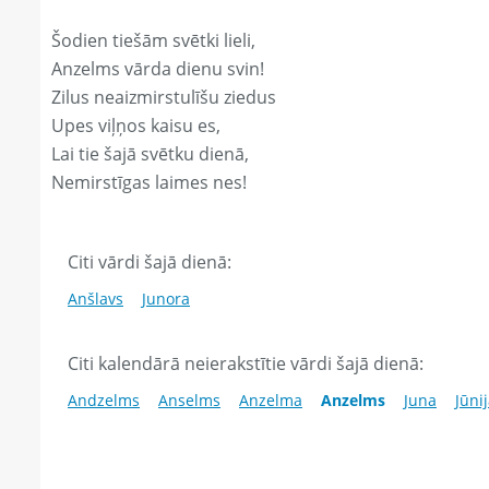
Šodien tiešām svētki lieli,
Anzelms vārda dienu svin!
Zilus neaizmirstulīšu ziedus
Upes viļņos kaisu es,
Lai tie šajā svētku dienā,
Nemirstīgas laimes nes!
Citi vārdi šajā dienā:
Anšlavs
Junora
Citi kalendārā neierakstītie vārdi šajā dienā:
Andzelms
Anselms
Anzelma
Anzelms
Juna
Jūni