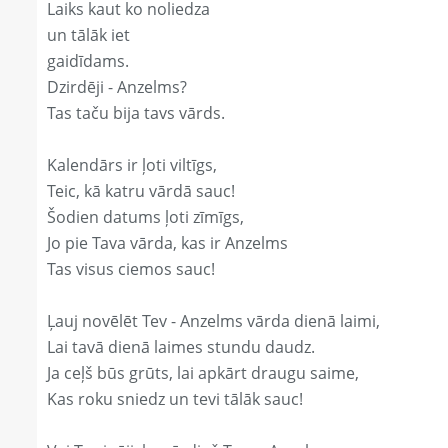
Laiks kaut ko noliedza
un tālāk iet
gaidīdams.
Dzirdēji - Anzelms?
Tas taču bija tavs vārds.
Kalendārs ir ļoti viltīgs,
Teic, kā katru vārdā sauc!
Šodien datums ļoti zīmīgs,
Jo pie Tava vārda, kas ir Anzelms
Tas visus ciemos sauc!
Ļauj novēlēt Tev - Anzelms vārda dienā laimi,
Lai tavā dienā laimes stundu daudz.
Ja ceļš būs grūts, lai apkārt draugu saime,
Kas roku sniedz un tevi tālāk sauc!