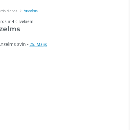
Anzelms
rda dienas
ārds ir
4
cilvēkiem
zelms
nzelms svin -
25. Maijs