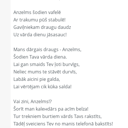
Anzelms šodien vafelē
Ar trakumu pūš stabulē!
Gaviļniekam draugu daudz
Uz vārda dienu jāsasauc!
Mans dārgais draugs - Anzelms,
Šodien Tava vārda diena.
Lai gan smaids Tev ļoti burvīgs,
Neliec mums te stāvēt durvīs,
Labāk aicini pie galda,
Lai vērtējam cik kūka salda!
Vai zini, Anzelms!?
Šorīt man kaleнdārs pa acīm belza!
Tur trekniem burtiem vārds Tavs rakstīts,
Tādēļ sveiciens Tev no manis telefonā bakstīts!