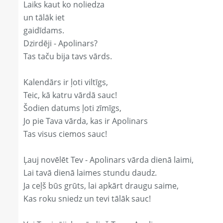
Laiks kaut ko noliedza
un tālāk iet
gaidīdams.
Dzirdēji - Apolinars?
Tas taču bija tavs vārds.
Kalendārs ir ļoti viltīgs,
Teic, kā katru vārdā sauc!
Šodien datums ļoti zīmīgs,
Jo pie Tava vārda, kas ir Apolinars
Tas visus ciemos sauc!
Ļauj novēlēt Tev - Apolinars vārda dienā laimi,
Lai tavā dienā laimes stundu daudz.
Ja ceļš būs grūts, lai apkārt draugu saime,
Kas roku sniedz un tevi tālāk sauc!