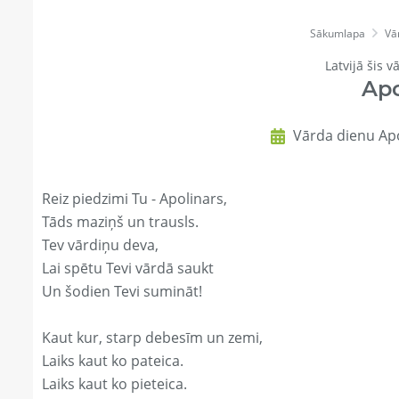
Sākumlapa
Vā
Latvijā šis v
Apo
Vārda dienu Apo
Reiz piedzimi Tu - Apolinars,
Tāds maziņš un trausls.
Tev vārdiņu deva,
Lai spētu Tevi vārdā saukt
Un šodien Tevi sumināt!
Kaut kur, starp debesīm un zemi,
Laiks kaut ko pateica.
Laiks kaut ko pieteica.