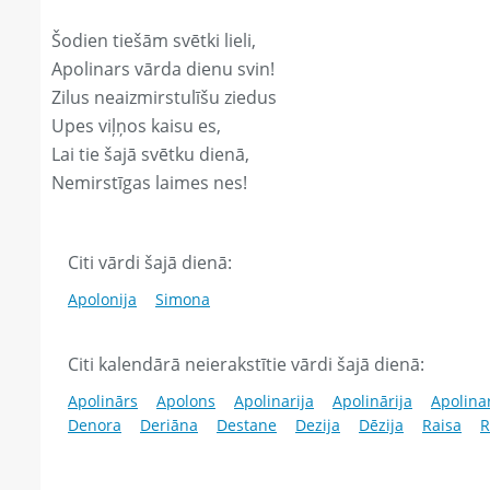
Šodien tiešām svētki lieli,
Apolinars vārda dienu svin!
Zilus neaizmirstulīšu ziedus
Upes viļņos kaisu es,
Lai tie šajā svētku dienā,
Nemirstīgas laimes nes!
Citi vārdi šajā dienā:
Apolonija
Simona
Citi kalendārā neierakstītie vārdi šajā dienā:
Apolinārs
Apolons
Apolinarija
Apolinārija
Apolinar
Denora
Deriāna
Destane
Dezija
Dēzija
Raisa
R