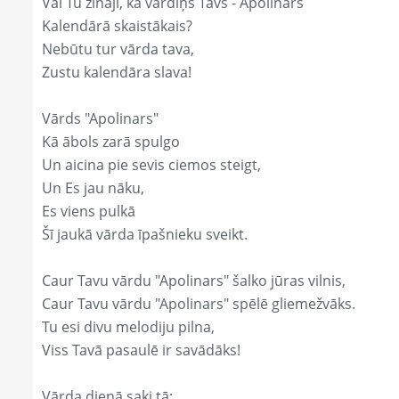
Vai Tu zināji, ka vārdiņš Tavs - Apolinars
Kalendārā skaistākais?
Nebūtu tur vārda tava,
Zustu kalendāra slava!
Vārds "Apolinars"
Kā ābols zarā spulgo
Un aicina pie sevis ciemos steigt,
Un Es jau nāku,
Es viens pulkā
Šī jaukā vārda īpašnieku sveikt.
Caur Tavu vārdu "Apolinars" šalko jūras vilnis,
Caur Tavu vārdu "Apolinars" spēlē gliemežvāks.
Tu esi divu melodiju pilna,
Viss Tavā pasaulē ir savādāks!
Vārda dienā saki tā: