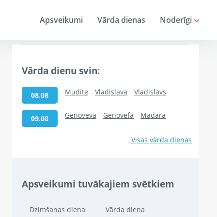
Apsveikumi
Vārda dienas
Noderīgi
Vārda dienu svin:
Mudīte
Vladislava
Vladislavs
08.08
Genoveva
Genovefa
Madara
09.08
Visas vārda dienas
Apsveikumi tuvākajiem svētkiem
Dzimšanas diena
Vārda diena