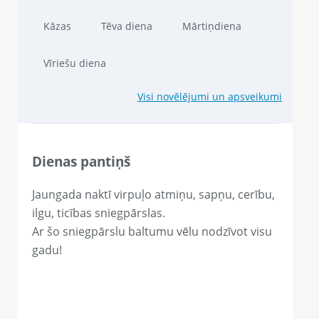
Kāzas
Tēva diena
Mārtiņdiena
Vīriešu diena
Visi novēlējumi un apsveikumi
Dienas pantiņš
Jaungada naktī virpuļo atmiņu, sapņu, cerību,
ilgu, ticības sniegpārslas.
Ar šo sniegpārslu baltumu vēlu nodzīvot visu
gadu!