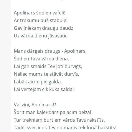
Apolinars šodien vafelē
Ar trakumu pūš stabulē!
Gaviļniekam draugu daudz
Uz vārda dienu jāsasauc!
Mans dārgais draugs - Apolinars,
Šodien Tava vārda diena.
Lai gan smaids Tev ļoti burvīgs,
Neliec mums te stāvēt durvīs,
Labāk aicini pie galda,
Lai vērtējam cik kūka salda!
Vai zini, Apolinars!?
Šorīt man kaleнdārs pa acīm belza!
Tur trekniem burtiem vārds Tavs rakstīts,
Tādēļ sveiciens Tev no manis telefonā bakstīts!