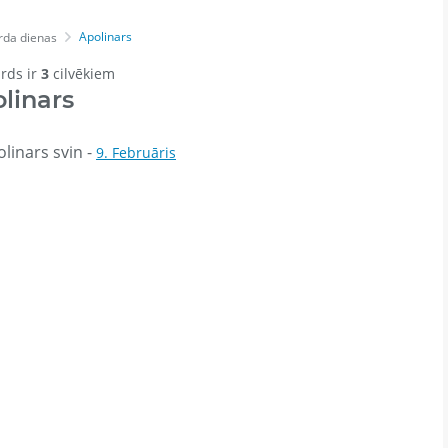
Apolinars
rda dienas
ārds ir
3
cilvēkiem
linars
linars svin -
9. Februāris