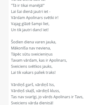
"Tā ir tikai manējā!"
Lai šai dienā jautri iet -
Vārdam Apolinars svētki ir!
Vajag glāzē šampi liet,
Un tik jautri dancī iet!
Šodien diena varen jauka,
Mākonīša nav neviena,
Tāpēc sūtu sveicieniņus
Tavam vārdam, kas ir Apolinars,
Sveiciens svētkos jauks,
Lai tik vakars paliek traks!
Vārdiņš garš, vārdiņš īss,
Vārdiņš skaļš, vārdiņš kluss,
Tas nav svarīgi, jo vārds Apolinars ir Tavs,
Sveiciens vārda dieniņā!