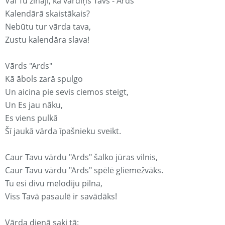
Vai Tu zināji, ka vārdiņš Tavs - Ards
Kalendārā skaistākais?
Nebūtu tur vārda tava,
Zustu kalendāra slava!
Vārds "Ards"
Kā ābols zarā spulgo
Un aicina pie sevis ciemos steigt,
Un Es jau nāku,
Es viens pulkā
Šī jaukā vārda īpašnieku sveikt.
Caur Tavu vārdu "Ards" šalko jūras vilnis,
Caur Tavu vārdu "Ards" spēlē gliemežvāks.
Tu esi divu melodiju pilna,
Viss Tavā pasaulē ir savādāks!
Vārda dienā saki tā: