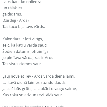
Laiks kaut ko noliedza
un tālāk iet
gaidīdams.
Dzirdēji - Ards?
Tas taču bija tavs vārds.
Kalendārs ir ļoti viltīgs,
Teic, kā katru vārdā sauc!
Šodien datums ļoti zīmīgs,
Jo pie Tava vārda, kas ir Ards
Tas visus ciemos sauc!
Ļauj novēlēt Tev - Ards vārda dienā laimi,
Lai tavā dienā laimes stundu daudz.
Ja ceļš būs grūts, lai apkārt draugu saime,
Kas roku sniedz un tevi tālāk sauc!