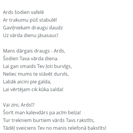
Ards šodien vafelē
Ar trakumu pūš stabulē!
Gaviļniekam draugu daudz
Uz vārda dienu jāsasauc!
Mans dārgais draugs - Ards,
Šodien Tava vārda diena.
Lai gan smaids Tev ļoti burvīgs,
Neliec mums te stāvēt durvīs,
Labāk aicini pie galda,
Lai vērtējam cik kūka salda!
Vai zini, Ards!?
Šorīt man kaleнdārs pa acīm belza!
Tur trekniem burtiem vārds Tavs rakstīts,
Tādēļ sveiciens Tev no manis telefonā bakstīts!