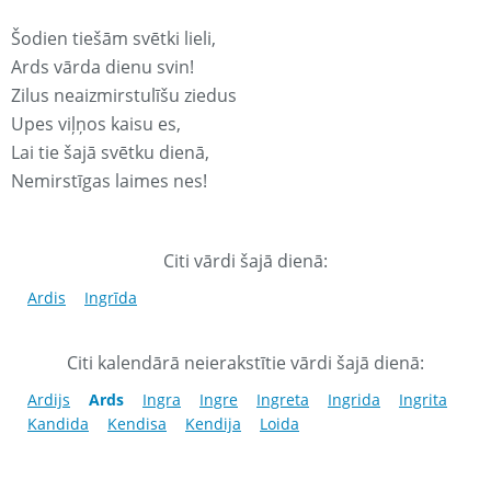
Šodien tiešām svētki lieli,
Ards vārda dienu svin!
Zilus neaizmirstulīšu ziedus
Upes viļņos kaisu es,
Lai tie šajā svētku dienā,
Nemirstīgas laimes nes!
Citi vārdi šajā dienā:
Ardis
Ingrīda
Citi kalendārā neierakstītie vārdi šajā dienā:
Ardijs
Ards
Ingra
Ingre
Ingreta
Ingrida
Ingrita
Kandida
Kendisa
Kendija
Loida