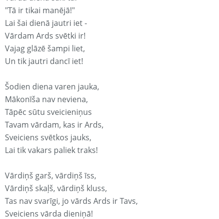
"Tā ir tikai manējā!"
Lai šai dienā jautri iet -
Vārdam Ards svētki ir!
Vajag glāzē šampi liet,
Un tik jautri dancī iet!
Šodien diena varen jauka,
Mākonīša nav neviena,
Tāpēc sūtu sveicieniņus
Tavam vārdam, kas ir Ards,
Sveiciens svētkos jauks,
Lai tik vakars paliek traks!
Vārdiņš garš, vārdiņš īss,
Vārdiņš skaļš, vārdiņš kluss,
Tas nav svarīgi, jo vārds Ards ir Tavs,
Sveiciens vārda dieniņā!