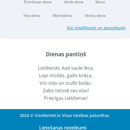
Dzimšanas diena
Vārda diena
Kāzas
Tēva diena
Mārtiņdiena
Vīriešu diena
Visi novēlējumi un apsveikumi
Dienas pantiņš
Lieldienās, kad saule lēca,
Lopi modās, gailis brēca,
Visi stāv un stulbi bolās-
Zakis tetovē sev olas!
Priecīgas Lieldienas!
2024 © VissNotiek.lv Visas tiesības paturētas.
Lietošanas noteikumi