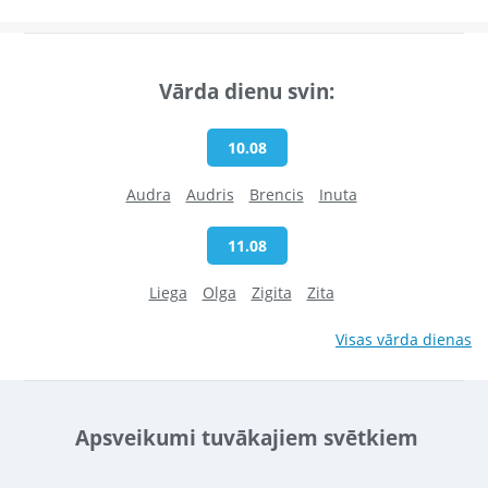
Vārda dienu svin:
10.08
Audra
Audris
Brencis
Inuta
11.08
Liega
Olga
Zigita
Zita
Visas vārda dienas
Apsveikumi tuvākajiem svētkiem