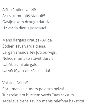
Arīda šodien vafelē
Ar trakumu pūš stabulē!
Gaviļniekam draugu daudz
Uz vārda dienu jāsasauc!
Mans dārgais draugs - Arīda,
Šodien Tava vārda diena.
Lai gan smaids Tev ļoti burvīgs,
Neliec mums te stāvēt durvīs,
Labāk aicini pie galda,
Lai vērtējam cik kūka salda!
Vai zini, Arīda!?
Šorīt man kaleнdārs pa acīm belza!
Tur trekniem burtiem vārds Tavs rakstīts,
Tādēļ sveiciens Tev no manis telefonā bakstīts!