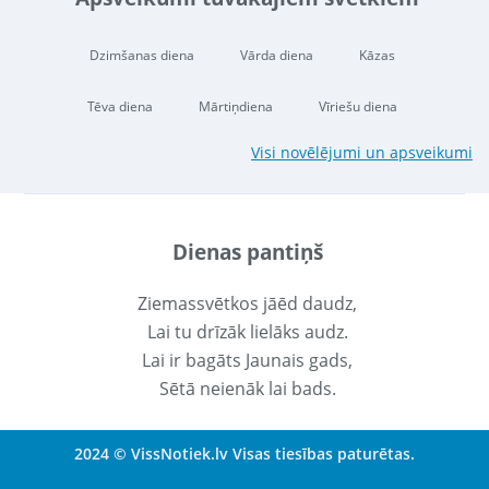
Dzimšanas diena
Vārda diena
Kāzas
Tēva diena
Mārtiņdiena
Vīriešu diena
Visi novēlējumi un apsveikumi
Dienas pantiņš
Ziemassvētkos jāēd daudz,
Lai tu drīzāk lielāks audz.
Lai ir bagāts Jaunais gads,
Sētā neienāk lai bads.
2024 © VissNotiek.lv Visas tiesības paturētas.