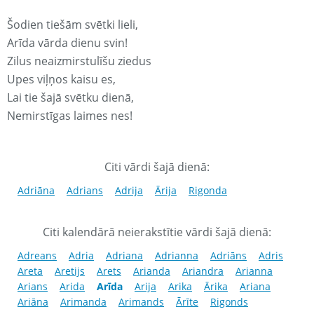
Šodien tiešām svētki lieli,
Arīda vārda dienu svin!
Zilus neaizmirstulīšu ziedus
Upes viļņos kaisu es,
Lai tie šajā svētku dienā,
Nemirstīgas laimes nes!
Citi vārdi šajā dienā:
Adriāna
Adrians
Adrija
Ārija
Rigonda
Citi kalendārā neierakstītie vārdi šajā dienā:
Adreans
Adria
Adriana
Adrianna
Adriāns
Adris
Areta
Aretijs
Arets
Arianda
Ariandra
Arianna
Arians
Arida
Arīda
Arija
Arika
Ārika
Ariana
Ariāna
Arimanda
Arimands
Ārīte
Rigonds