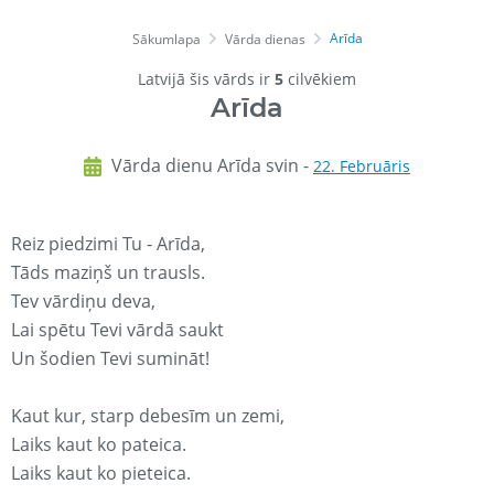
Arīda
Sākumlapa
Vārda dienas
Latvijā šis vārds ir
5
cilvēkiem
Arīda
Vārda dienu Arīda svin -
22. Februāris
Reiz piedzimi Tu - Arīda,
Tāds maziņš un trausls.
Tev vārdiņu deva,
Lai spētu Tevi vārdā saukt
Un šodien Tevi sumināt!
Kaut kur, starp debesīm un zemi,
Laiks kaut ko pateica.
Laiks kaut ko pieteica.