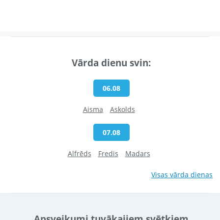
Vārda dienu svin:
06.08
Aisma
Askolds
07.08
Alfrēds
Fredis
Madars
Visas vārda dienas
Apsveikumi tuvākajiem svētkiem