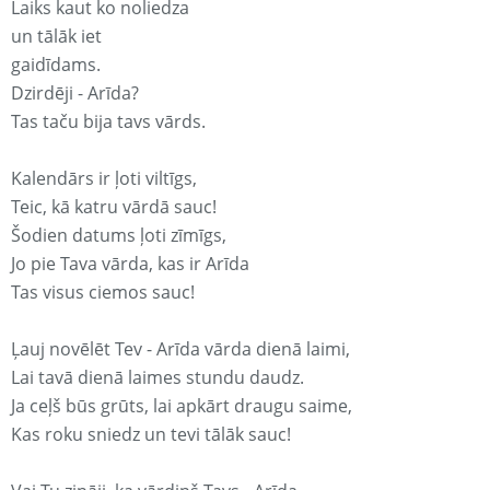
Laiks kaut ko noliedza
un tālāk iet
gaidīdams.
Dzirdēji - Arīda?
Tas taču bija tavs vārds.
Kalendārs ir ļoti viltīgs,
Teic, kā katru vārdā sauc!
Šodien datums ļoti zīmīgs,
Jo pie Tava vārda, kas ir Arīda
Tas visus ciemos sauc!
Ļauj novēlēt Tev - Arīda vārda dienā laimi,
Lai tavā dienā laimes stundu daudz.
Ja ceļš būs grūts, lai apkārt draugu saime,
Kas roku sniedz un tevi tālāk sauc!