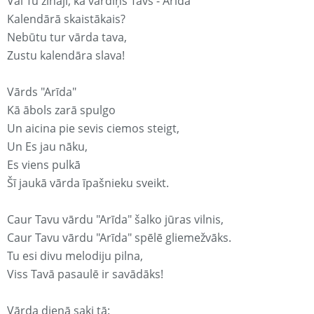
Vai Tu zināji, ka vārdiņš Tavs - Arīda
Kalendārā skaistākais?
Nebūtu tur vārda tava,
Zustu kalendāra slava!
Vārds "Arīda"
Kā ābols zarā spulgo
Un aicina pie sevis ciemos steigt,
Un Es jau nāku,
Es viens pulkā
Šī jaukā vārda īpašnieku sveikt.
Caur Tavu vārdu "Arīda" šalko jūras vilnis,
Caur Tavu vārdu "Arīda" spēlē gliemežvāks.
Tu esi divu melodiju pilna,
Viss Tavā pasaulē ir savādāks!
Vārda dienā saki tā: