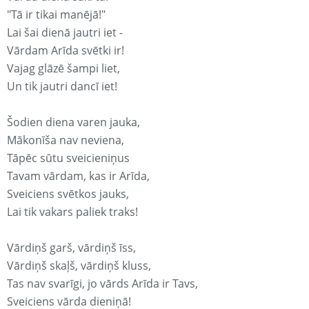
"Tā ir tikai manējā!"
Lai šai dienā jautri iet -
Vārdam Arīda svētki ir!
Vajag glāzē šampi liet,
Un tik jautri dancī iet!
Šodien diena varen jauka,
Mākonīša nav neviena,
Tāpēc sūtu sveicieniņus
Tavam vārdam, kas ir Arīda,
Sveiciens svētkos jauks,
Lai tik vakars paliek traks!
Vārdiņš garš, vārdiņš īss,
Vārdiņš skaļš, vārdiņš kluss,
Tas nav svarīgi, jo vārds Arīda ir Tavs,
Sveiciens vārda dieniņā!