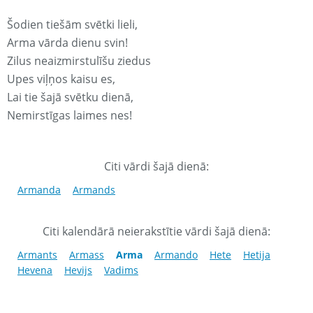
Šodien tiešām svētki lieli,
Arma vārda dienu svin!
Zilus neaizmirstulīšu ziedus
Upes viļņos kaisu es,
Lai tie šajā svētku dienā,
Nemirstīgas laimes nes!
Citi vārdi šajā dienā:
Armanda
Armands
Citi kalendārā neierakstītie vārdi šajā dienā:
Armants
Armass
Arma
Armando
Hete
Hetija
Hevena
Hevijs
Vadims