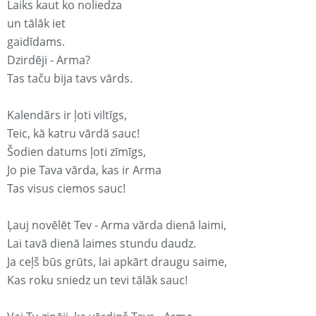
Laiks kaut ko noliedza
un tālāk iet
gaidīdams.
Dzirdēji - Arma?
Tas taču bija tavs vārds.
Kalendārs ir ļoti viltīgs,
Teic, kā katru vārdā sauc!
Šodien datums ļoti zīmīgs,
Jo pie Tava vārda, kas ir Arma
Tas visus ciemos sauc!
Ļauj novēlēt Tev - Arma vārda dienā laimi,
Lai tavā dienā laimes stundu daudz.
Ja ceļš būs grūts, lai apkārt draugu saime,
Kas roku sniedz un tevi tālāk sauc!