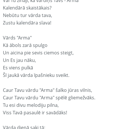
Vai Tu zināji, ka vārdiņš Tavs - Arma
Kalendārā skaistākais?
Nebūtu tur vārda tava,
Zustu kalendāra slava!
Vārds "Arma"
Kā ābols zarā spulgo
Un aicina pie sevis ciemos steigt,
Un Es jau nāku,
Es viens pulkā
Šī jaukā vārda īpašnieku sveikt.
Caur Tavu vārdu "Arma" šalko jūras vilnis,
Caur Tavu vārdu "Arma" spēlē gliemežvāks.
Tu esi divu melodiju pilna,
Viss Tavā pasaulē ir savādāks!
Vārda dienā saki tā: