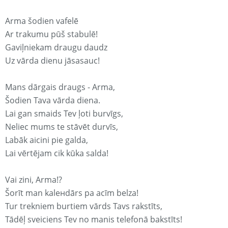
Arma šodien vafelē
Ar trakumu pūš stabulē!
Gaviļniekam draugu daudz
Uz vārda dienu jāsasauc!
Mans dārgais draugs - Arma,
Šodien Tava vārda diena.
Lai gan smaids Tev ļoti burvīgs,
Neliec mums te stāvēt durvīs,
Labāk aicini pie galda,
Lai vērtējam cik kūka salda!
Vai zini, Arma!?
Šorīt man kaleнdārs pa acīm belza!
Tur trekniem burtiem vārds Tavs rakstīts,
Tādēļ sveiciens Tev no manis telefonā bakstīts!