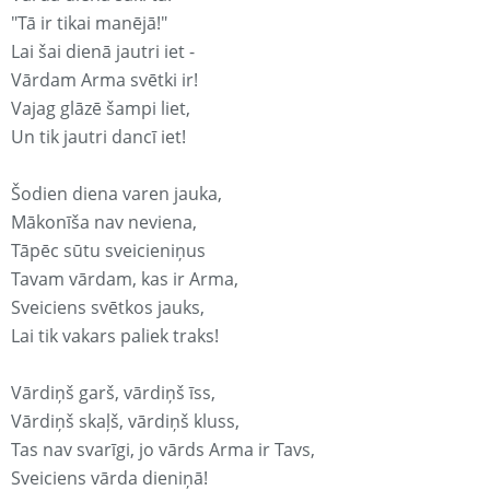
"Tā ir tikai manējā!"
Lai šai dienā jautri iet -
Vārdam Arma svētki ir!
Vajag glāzē šampi liet,
Un tik jautri dancī iet!
Šodien diena varen jauka,
Mākonīša nav neviena,
Tāpēc sūtu sveicieniņus
Tavam vārdam, kas ir Arma,
Sveiciens svētkos jauks,
Lai tik vakars paliek traks!
Vārdiņš garš, vārdiņš īss,
Vārdiņš skaļš, vārdiņš kluss,
Tas nav svarīgi, jo vārds Arma ir Tavs,
Sveiciens vārda dieniņā!