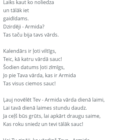
Laiks kaut ko noliedza
un tālāk iet
gaidīdams.
Dzirdēji - Armida?
Tas taču bija tavs vārds.
Kalendārs ir ļoti viltīgs,
Teic, kā katru vārdā sauc!
Šodien datums ļoti zīmīgs,
Jo pie Tava vārda, kas ir Armida
Tas visus ciemos sauc!
Ļauj novēlēt Tev - Armida vārda dienā laimi,
Lai tavā dienā laimes stundu daudz.
Ja ceļš būs grūts, lai apkārt draugu saime,
Kas roku sniedz un tevi tālāk sauc!