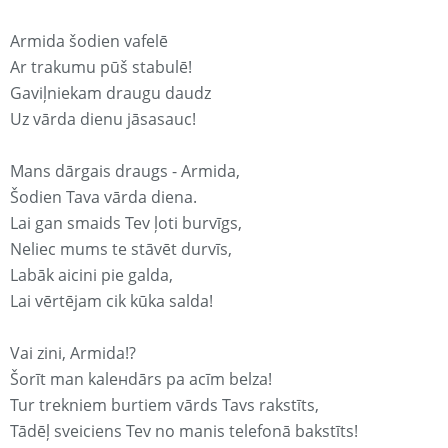
Armida šodien vafelē
Ar trakumu pūš stabulē!
Gaviļniekam draugu daudz
Uz vārda dienu jāsasauc!
Mans dārgais draugs - Armida,
Šodien Tava vārda diena.
Lai gan smaids Tev ļoti burvīgs,
Neliec mums te stāvēt durvīs,
Labāk aicini pie galda,
Lai vērtējam cik kūka salda!
Vai zini, Armida!?
Šorīt man kaleнdārs pa acīm belza!
Tur trekniem burtiem vārds Tavs rakstīts,
Tādēļ sveiciens Tev no manis telefonā bakstīts!