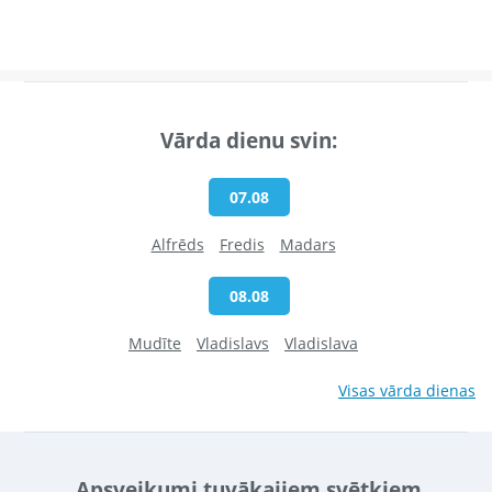
Vārda dienu svin:
07.08
Alfrēds
Fredis
Madars
08.08
Mudīte
Vladislavs
Vladislava
Visas vārda dienas
Apsveikumi tuvākajiem svētkiem