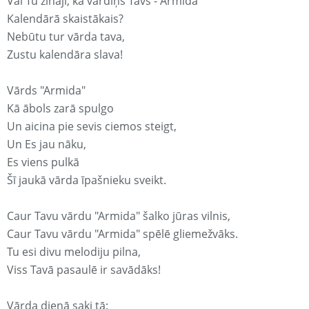
Vai Tu zināji, ka vārdiņš Tavs - Armida
Kalendārā skaistākais?
Nebūtu tur vārda tava,
Zustu kalendāra slava!
Vārds "Armida"
Kā ābols zarā spulgo
Un aicina pie sevis ciemos steigt,
Un Es jau nāku,
Es viens pulkā
Šī jaukā vārda īpašnieku sveikt.
Caur Tavu vārdu "Armida" šalko jūras vilnis,
Caur Tavu vārdu "Armida" spēlē gliemežvāks.
Tu esi divu melodiju pilna,
Viss Tavā pasaulē ir savādāks!
Vārda dienā saki tā: