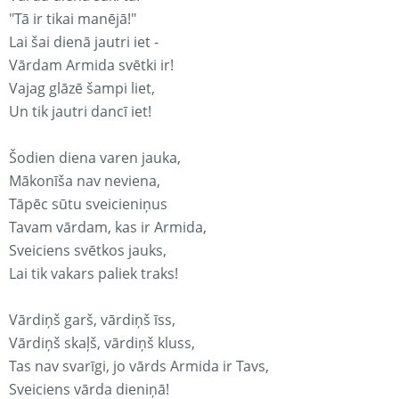
"Tā ir tikai manējā!"
Lai šai dienā jautri iet -
Vārdam Armida svētki ir!
Vajag glāzē šampi liet,
Un tik jautri dancī iet!
Šodien diena varen jauka,
Mākonīša nav neviena,
Tāpēc sūtu sveicieniņus
Tavam vārdam, kas ir Armida,
Sveiciens svētkos jauks,
Lai tik vakars paliek traks!
Vārdiņš garš, vārdiņš īss,
Vārdiņš skaļš, vārdiņš kluss,
Tas nav svarīgi, jo vārds Armida ir Tavs,
Sveiciens vārda dieniņā!