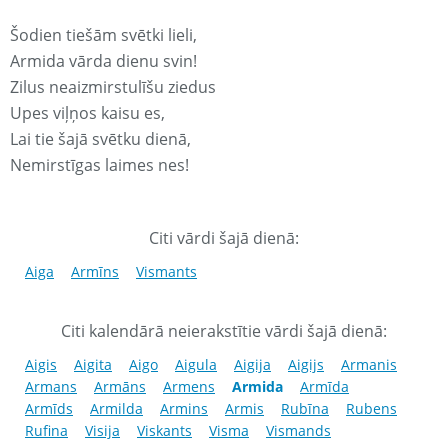
Šodien tiešām svētki lieli,
Armida vārda dienu svin!
Zilus neaizmirstulīšu ziedus
Upes viļņos kaisu es,
Lai tie šajā svētku dienā,
Nemirstīgas laimes nes!
Citi vārdi šajā dienā:
Aiga
Armīns
Vismants
Citi kalendārā neierakstītie vārdi šajā dienā:
Aigis
Aigita
Aigo
Aigula
Aigija
Aigijs
Armanis
Armans
Armāns
Armens
Armida
Armīda
Armīds
Armilda
Armins
Armis
Rubīna
Rubens
Rufina
Visija
Viskants
Visma
Vismands