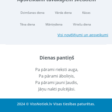
Dzimšanas diena
Vārda diena
Kāzas
Tēva diena
Mārtiņdiena
Vīriešu diena
Visi novēlējumi un apsveikumi
Dienas pantiņš
Pa pārami rieksti auga,
Pa pārami āboliņis,
Pa pārami jauni ļaudis,
Jāņu nakti pulcējāsi.
2024 © VissNotiek.lv Visas tiesības paturētas.