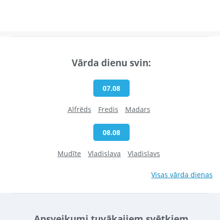
Vārda dienu svin:
07.08
Alfrēds
Fredis
Madars
08.08
Mudīte
Vladislava
Vladislavs
Visas vārda dienas
Apsveikumi tuvākajiem svētkiem