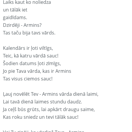
Laiks kaut ko noliedza
un tālāk iet
gaidīdams.
Dzirdēji - Armins?
Tas taču bija tavs vārds.
Kalendārs ir ļoti viltīgs,
Teic, kā katru vārdā sauc!
Šodien datums ļoti zīmīgs,
Jo pie Tava vārda, kas ir Armins
Tas visus ciemos sauc!
Ļauj novēlēt Tev - Armins vārda dienā laimi,
Lai tavā dienā laimes stundu daudz.
Ja ceļš būs grūts, lai apkārt draugu saime,
Kas roku sniedz un tevi tālāk sauc!