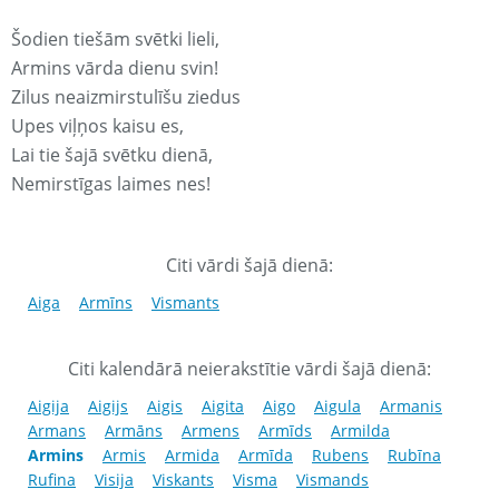
Šodien tiešām svētki lieli,
Armins vārda dienu svin!
Zilus neaizmirstulīšu ziedus
Upes viļņos kaisu es,
Lai tie šajā svētku dienā,
Nemirstīgas laimes nes!
Citi vārdi šajā dienā:
Aiga
Armīns
Vismants
Citi kalendārā neierakstītie vārdi šajā dienā:
Aigija
Aigijs
Aigis
Aigita
Aigo
Aigula
Armanis
Armans
Armāns
Armens
Armīds
Armilda
Armins
Armis
Armida
Armīda
Rubens
Rubīna
Rufina
Visija
Viskants
Visma
Vismands