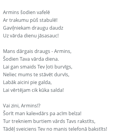
Armins šodien vafelē
Ar trakumu pūš stabulē!
Gaviļniekam draugu daudz
Uz vārda dienu jāsasauc!
Mans dārgais draugs - Armins,
Šodien Tava vārda diena.
Lai gan smaids Tev ļoti burvīgs,
Neliec mums te stāvēt durvīs,
Labāk aicini pie galda,
Lai vērtējam cik kūka salda!
Vai zini, Armins!?
Šorīt man kaleнdārs pa acīm belza!
Tur trekniem burtiem vārds Tavs rakstīts,
Tādēļ sveiciens Tev no manis telefonā bakstīts!