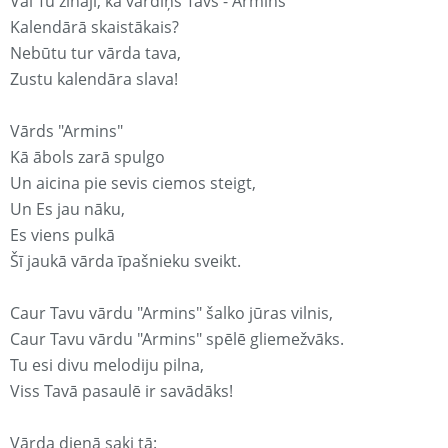
Vai Tu zināji, ka vārdiņš Tavs - Armins
Kalendārā skaistākais?
Nebūtu tur vārda tava,
Zustu kalendāra slava!
Vārds "Armins"
Kā ābols zarā spulgo
Un aicina pie sevis ciemos steigt,
Un Es jau nāku,
Es viens pulkā
Šī jaukā vārda īpašnieku sveikt.
Caur Tavu vārdu "Armins" šalko jūras vilnis,
Caur Tavu vārdu "Armins" spēlē gliemežvāks.
Tu esi divu melodiju pilna,
Viss Tavā pasaulē ir savādāks!
Vārda dienā saki tā: