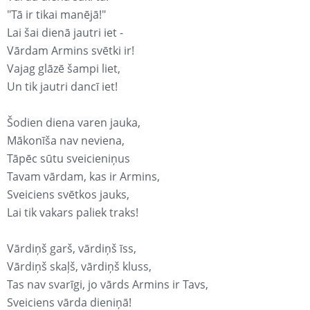
"Tā ir tikai manējā!"
Lai šai dienā jautri iet -
Vārdam Armins svētki ir!
Vajag glāzē šampi liet,
Un tik jautri dancī iet!
Šodien diena varen jauka,
Mākonīša nav neviena,
Tāpēc sūtu sveicieniņus
Tavam vārdam, kas ir Armins,
Sveiciens svētkos jauks,
Lai tik vakars paliek traks!
Vārdiņš garš, vārdiņš īss,
Vārdiņš skaļš, vārdiņš kluss,
Tas nav svarīgi, jo vārds Armins ir Tavs,
Sveiciens vārda dieniņā!