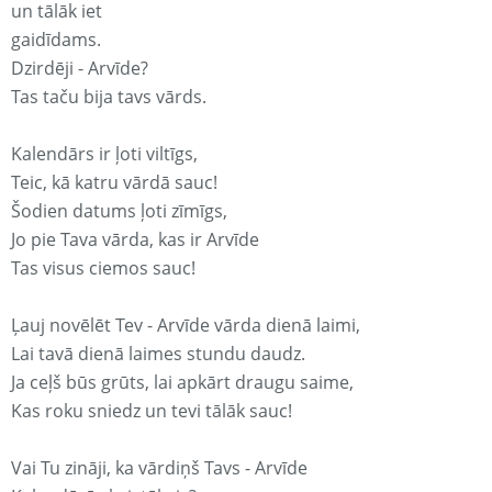
un tālāk iet
gaidīdams.
Dzirdēji - Arvīde?
Tas taču bija tavs vārds.
Kalendārs ir ļoti viltīgs,
Teic, kā katru vārdā sauc!
Šodien datums ļoti zīmīgs,
Jo pie Tava vārda, kas ir Arvīde
Tas visus ciemos sauc!
Ļauj novēlēt Tev - Arvīde vārda dienā laimi,
Lai tavā dienā laimes stundu daudz.
Ja ceļš būs grūts, lai apkārt draugu saime,
Kas roku sniedz un tevi tālāk sauc!
Vai Tu zināji, ka vārdiņš Tavs - Arvīde