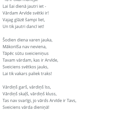
Lai šai dienā jautri iet -
Vārdam Arvīde svētki ir!
Vajag glāzē šampi liet,
Un tik jautri dancī iet!
Šodien diena varen jauka,
Mākonīša nav neviena,
Tāpēc sūtu sveicieniņus
Tavam vārdam, kas ir Arvīde,
Sveiciens svētkos jauks,
Lai tik vakars paliek traks!
Vārdiņš garš, vārdiņš īss,
Vārdiņš skaļš, vārdiņš kluss,
Tas nav svarīgi, jo vārds Arvīde ir Tavs,
Sveiciens vārda dieniņā!