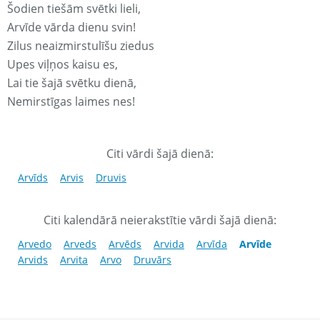
Šodien tiešām svētki lieli,
Arvīde vārda dienu svin!
Zilus neaizmirstulīšu ziedus
Upes viļņos kaisu es,
Lai tie šajā svētku dienā,
Nemirstīgas laimes nes!
Citi vārdi šajā dienā:
Arvīds
Arvis
Druvis
Citi kalendārā neierakstītie vārdi šajā dienā:
Arvedo
Arveds
Arvēds
Arvida
Arvīda
Arvīde
Arvids
Arvita
Arvo
Druvārs