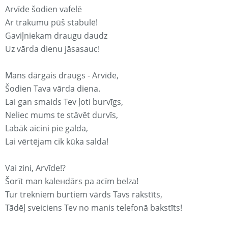
Arvīde šodien vafelē
Ar trakumu pūš stabulē!
Gaviļniekam draugu daudz
Uz vārda dienu jāsasauc!
Mans dārgais draugs - Arvīde,
Šodien Tava vārda diena.
Lai gan smaids Tev ļoti burvīgs,
Neliec mums te stāvēt durvīs,
Labāk aicini pie galda,
Lai vērtējam cik kūka salda!
Vai zini, Arvīde!?
Šorīt man kaleнdārs pa acīm belza!
Tur trekniem burtiem vārds Tavs rakstīts,
Tādēļ sveiciens Tev no manis telefonā bakstīts!