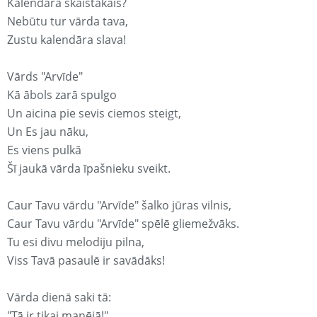
Kalendārā skaistākais?
Nebūtu tur vārda tava,
Zustu kalendāra slava!
Vārds "Arvīde"
Kā ābols zarā spulgo
Un aicina pie sevis ciemos steigt,
Un Es jau nāku,
Es viens pulkā
Šī jaukā vārda īpašnieku sveikt.
Caur Tavu vārdu "Arvīde" šalko jūras vilnis,
Caur Tavu vārdu "Arvīde" spēlē gliemežvāks.
Tu esi divu melodiju pilna,
Viss Tavā pasaulē ir savādāks!
Vārda dienā saki tā:
"Tā ir tikai manējā!"