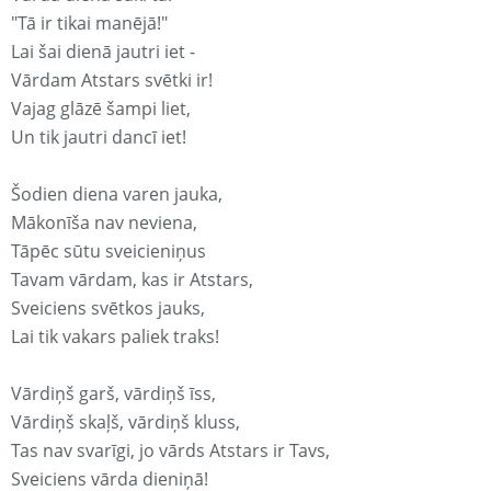
"Tā ir tikai manējā!"
Lai šai dienā jautri iet -
Vārdam Atstars svētki ir!
Vajag glāzē šampi liet,
Un tik jautri dancī iet!
Šodien diena varen jauka,
Mākonīša nav neviena,
Tāpēc sūtu sveicieniņus
Tavam vārdam, kas ir Atstars,
Sveiciens svētkos jauks,
Lai tik vakars paliek traks!
Vārdiņš garš, vārdiņš īss,
Vārdiņš skaļš, vārdiņš kluss,
Tas nav svarīgi, jo vārds Atstars ir Tavs,
Sveiciens vārda dieniņā!