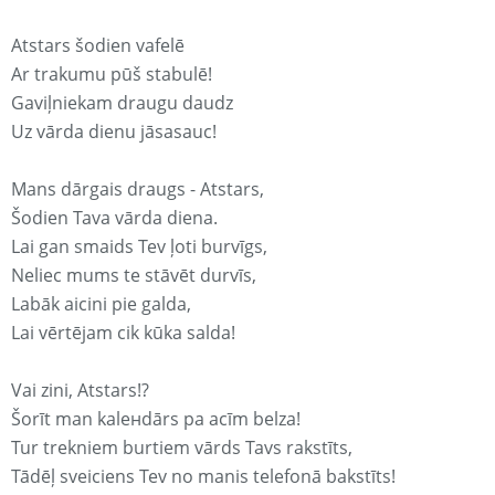
Atstars šodien vafelē
Ar trakumu pūš stabulē!
Gaviļniekam draugu daudz
Uz vārda dienu jāsasauc!
Mans dārgais draugs - Atstars,
Šodien Tava vārda diena.
Lai gan smaids Tev ļoti burvīgs,
Neliec mums te stāvēt durvīs,
Labāk aicini pie galda,
Lai vērtējam cik kūka salda!
Vai zini, Atstars!?
Šorīt man kaleнdārs pa acīm belza!
Tur trekniem burtiem vārds Tavs rakstīts,
Tādēļ sveiciens Tev no manis telefonā bakstīts!