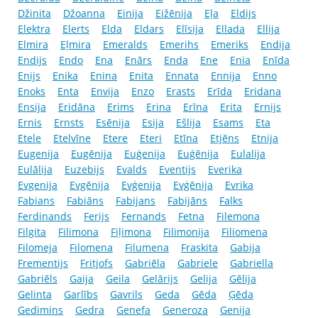
Džinita
Džoanna
Einija
Eižēnija
Eļa
Eldijs
Elektra
Elerts
Elda
Eldars
Elīsija
Ellada
Ellija
Elmira
Eļmira
Emeralds
Emerihs
Emeriks
Endija
Endijs
Endo
Ena
Enārs
Enda
Ene
Enia
Enīda
Enijs
Enika
Enina
Enita
Ennata
Ennija
Enno
Enoks
Enta
Envija
Enzo
Erasts
Erīda
Eridana
Ensija
Eridāna
Erims
Erina
Erīna
Erita
Ernijs
Ernis
Ernsts
Esēnija
Esija
Ešlija
Esams
Eta
Etele
Etelvīne
Etere
Eteri
Etīna
Etjēns
Etnija
Eugenija
Eugēnija
Euģenija
Euģēnija
Eulalija
Eulālija
Euzebijs
Evalds
Eventijs
Everika
Evgenija
Evgēnija
Evģenija
Evģēnija
Evrika
Fabians
Fabiāns
Fabijans
Fabijāns
Falks
Ferdinands
Ferijs
Fernands
Fetna
Filemona
Filgita
Filimona
Fiļimona
Filimonija
Filiomena
Filomeja
Filomena
Filumena
Fraskita
Gabija
Frementijs
Fritjofs
Gabriēla
Gabriele
Gabriella
Gabriēls
Gaija
Geila
Gelārijs
Gelija
Gēlija
Gelinta
Garlībs
Gavrils
Geda
Gēda
Ģēda
Gedimins
Gedra
Genefa
Generoza
Genija