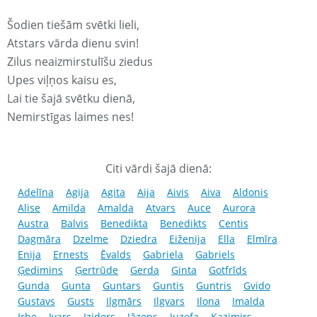
Šodien tiešām svētki lieli,
Atstars vārda dienu svin!
Zilus neaizmirstulīšu ziedus
Upes viļņos kaisu es,
Lai tie šajā svētku dienā,
Nemirstīgas laimes nes!
Citi vārdi šajā dienā:
Adelīna
Agija
Agita
Aija
Aivis
Aiva
Aldonis
Alise
Amilda
Amalda
Atvars
Auce
Aurora
Austra
Balvis
Benedikta
Benedikts
Centis
Dagmāra
Dzelme
Dziedra
Eiženija
Ella
Elmīra
Enija
Ernests
Ēvalds
Gabriela
Gabriels
Ģedimins
Ģertrūde
Gerda
Ginta
Gotfrīds
Gunda
Gunta
Guntars
Guntis
Guntris
Gvido
Gustavs
Gusts
Ilgmārs
Ilgvars
Ilona
Imalda
Irbe
Ivars
Izidors
Jāzeps
Juzefa
Kazimirs