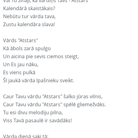
Vai Tu zināji, ka vārdiņš Tavs - Atstars
Kalendārā skaistākais?
Nebūtu tur vārda tava,
Zustu kalendāra slava!
Vārds "Atstars"
Kā ābols zarā spulgo
Un aicina pie sevis ciemos steigt,
Un Es jau nāku,
Es viens pulkā
Šī jaukā vārda īpašnieku sveikt.
Caur Tavu vārdu "Atstars" šalko jūras vilnis,
Caur Tavu vārdu "Atstars" spēlē gliemežvāks.
Tu esi divu melodiju pilna,
Viss Tavā pasaulē ir savādāks!
Vārda dienā saki tā: