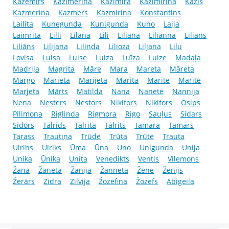
Kazemirs
Kazimerina
Kazimira
Kazimirina
Kazis
Kazmerina
Kazmers
Kazmirina
Konstantins
Lailita
Kunegunda
Kunigunda
Kuno
Laija
Laimrita
Lilli
Lilana
Lili
Liliana
Lilianna
Lilians
Liliāns
Lilijana
Lilinda
Lilioza
Liljana
Lilu
Lovisa
Luisa
Luise
Luiza
Luīza
Luize
Madaļa
Madrija
Magrita
Māre
Mara
Mareta
Māreta
Margo
Mārieta
Marijeta
Mārita
Marite
Marīte
Marjeta
Mārts
Matilda
Nana
Nanete
Nannija
Nena
Nesters
Nestors
Nikifors
Ņikifors
Osips
Pilimona
Riglinda
Rigmora
Rigo
Sauļus
Sidars
Sidors
Tālrids
Tālrita
Tālrits
Tamara
Tamārs
Tarass
Trautiņa
Trūde
Trūta
Trūte
Trauta
Ulrihs
Ulriks
Ūma
Ūna
Uno
Unigunda
Unija
Unika
Ūnika
Unita
Venedikts
Ventis
Vilemons
Žana
Žaneta
Žanija
Žanneta
Žene
Ženijs
Žerārs
Zidra
Zilvija
Žozefina
Žozefs
Abigeila