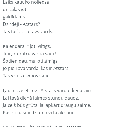
Laiks kaut ko noliedza
un tālāk iet
gaidīdams.
Dzirdēji - Atstars?
Tas taču bija tavs vārds.
Kalendārs ir ļoti viltīgs,
Teic, kā katru vārdā sauc!
Šodien datums ļoti zīmīgs,
Jo pie Tava vārda, kas ir Atstars
Tas visus ciemos sauc!
Ļauj novēlēt Tev - Atstars vārda dienā laimi,
Lai tavā dienā laimes stundu daudz.
Ja ceļš būs grūts, lai apkārt draugu saime,
Kas roku sniedz un tevi tālāk sauc!