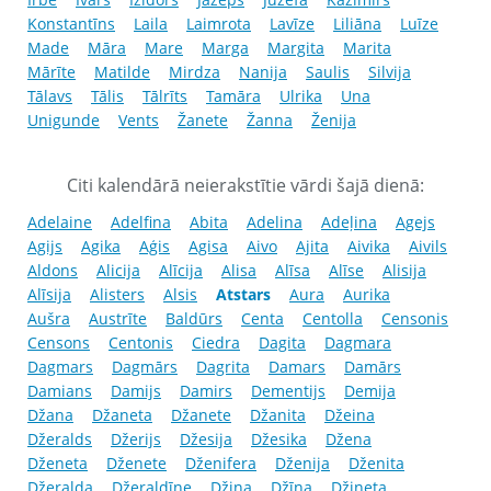
Konstantīns
Laila
Laimrota
Lavīze
Liliāna
Luīze
Made
Māra
Mare
Marga
Margita
Marita
Mārīte
Matilde
Mirdza
Nanija
Saulis
Silvija
Tālavs
Tālis
Tālrīts
Tamāra
Ulrika
Una
Unigunde
Vents
Žanete
Žanna
Ženija
Citi kalendārā neierakstītie vārdi šajā dienā:
Adelaine
Adelfina
Abita
Adelina
Adeļina
Agejs
Agijs
Agika
Aģis
Agisa
Aivo
Ajita
Aivika
Aivils
Aldons
Alicija
Alīcija
Alisa
Alīsa
Alīse
Alisija
Alīsija
Alisters
Alsis
Atstars
Aura
Aurika
Aušra
Austrīte
Baldūrs
Centa
Centolla
Censonis
Censons
Centonis
Ciedra
Dagita
Dagmara
Dagmars
Dagmārs
Dagrita
Damars
Damārs
Damians
Damijs
Damirs
Dementijs
Demija
Džana
Džaneta
Džanete
Džanita
Džeina
Džeralds
Džerijs
Džesija
Džesika
Džena
Dženeta
Dženete
Dženifera
Dženija
Dženita
Džeralda
Džeraldīne
Džina
Džīna
Džineta