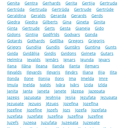
Genita
Gentra
Gerhards
Gerita
Gertija
Gertruda
Gertrūda
Ģertruda
Ģertrūda
Gertrude
Gertrūde
Geraldina
Geralds
Gerarda
Gerards
Gerds
Giedra
Ģiedra
Gilberts
Gina
Gineta
Ginita
Ģinta
Ģertrude
Gerts
Gesta
Gianeja
Gido
Gidons
Gintija
Godfrīds
Godvars
Gonda
Gotards
Gothards
Gotlība
Gregors
Grigorijs
Grigors
Gundija
Gundis
Guntārs
Guntiņa
Gunts
Gvida
Gvidālija
Gvidis
Gvidons
Gvineta
Gutars
Helmīra
Ievalds
Igmārs
Ignars
Igunda
Igvars
Ilana
Ilāna
Ileana
Ilanda
Ilanta
Ilgmars
Ilgvalds
Ilgvards
Ilgvaris
Ilgvārs
Iliana
Ilija
Ilita
Ilonda
Ilone
Ilonija
Ilons
Ima
Imelda
Imre
Imula
Inelda
Ivalds
Ivāra
Ivārs
Izida
Izīda
Janita
Janta
Janeta
Janete
Jāzepa
Jazepata
Jazeps
Jazupata
Jesēnija
Jesija
Jezufata
Jezupata
Jezupate
Jezups
Jēzups
Jozefina
Jozefīna
Jozefine
Jozefīne
Jozefs
Jozs
Jozefa
Jozefata
Juzefata
Juzefate
Juzefina
Juzefīna
Juzefine
Juzefs
Juzepa
Juzufata
Juzepata
Juzepate