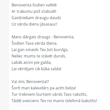
Benoventa šodien vafelē
Ar trakumu pūš stabulē!
Gaviļniekam draugu daudz
Uz vārda dienu jāsasauc!
Mans dārgais draugs - Benoventa,
Šodien Tava vārda diena.
Lai gan smaids Tev ļoti burvīgs,
Neliec mums te stāvēt durvīs,
Labāk aicini pie galda,
Lai vērtējam cik kūka salda!
Vai zini, Benoventa!?
Šorīt man kaleнdārs pa acīm belza!
Tur trekniem burtiem vārds Tavs rakstīts,
Tādēļ sveiciens Tev no manis telefonā bakstīts!