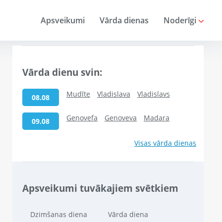
Apsveikumi
Vārda dienas
Noderīgi
Vārda dienu svin:
Mudīte
Vladislava
Vladislavs
08.08
Genovefa
Genoveva
Madara
09.08
Visas vārda dienas
Apsveikumi tuvākajiem svētkiem
Dzimšanas diena
Vārda diena