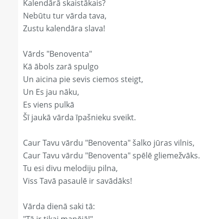
Kalendārā skaistākais?
Nebūtu tur vārda tava,
Zustu kalendāra slava!
Vārds "Benoventa"
Kā ābols zarā spulgo
Un aicina pie sevis ciemos steigt,
Un Es jau nāku,
Es viens pulkā
Šī jaukā vārda īpašnieku sveikt.
Caur Tavu vārdu "Benoventa" šalko jūras vilnis,
Caur Tavu vārdu "Benoventa" spēlē gliemežvāks.
Tu esi divu melodiju pilna,
Viss Tavā pasaulē ir savādāks!
Vārda dienā saki tā: