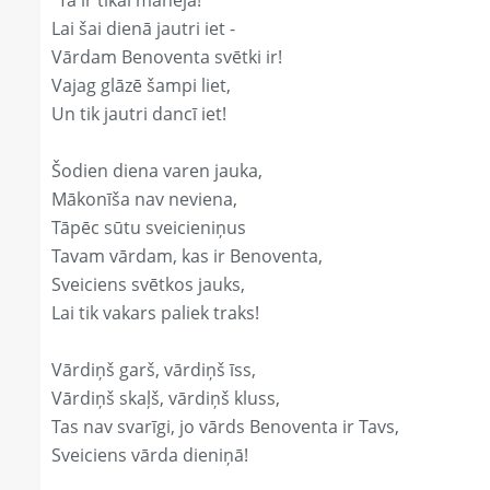
"Tā ir tikai manējā!"
Lai šai dienā jautri iet -
Vārdam Benoventa svētki ir!
Vajag glāzē šampi liet,
Un tik jautri dancī iet!
Šodien diena varen jauka,
Mākonīša nav neviena,
Tāpēc sūtu sveicieniņus
Tavam vārdam, kas ir Benoventa,
Sveiciens svētkos jauks,
Lai tik vakars paliek traks!
Vārdiņš garš, vārdiņš īss,
Vārdiņš skaļš, vārdiņš kluss,
Tas nav svarīgi, jo vārds Benoventa ir Tavs,
Sveiciens vārda dieniņā!