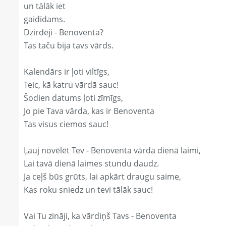
un tālāk iet
gaidīdams.
Dzirdēji - Benoventa?
Tas taču bija tavs vārds.
Kalendārs ir ļoti viltīgs,
Teic, kā katru vārdā sauc!
Šodien datums ļoti zīmīgs,
Jo pie Tava vārda, kas ir Benoventa
Tas visus ciemos sauc!
Ļauj novēlēt Tev - Benoventa vārda dienā laimi,
Lai tavā dienā laimes stundu daudz.
Ja ceļš būs grūts, lai apkārt draugu saime,
Kas roku sniedz un tevi tālāk sauc!
Vai Tu zināji, ka vārdiņš Tavs - Benoventa