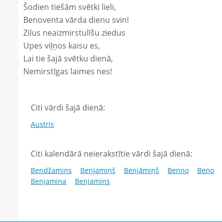
Šodien tiešām svētki lieli,
Benoventa vārda dienu svin!
Zilus neaizmirstulīšu ziedus
Upes viļņos kaisu es,
Lai tie šajā svētku dienā,
Nemirstīgas laimes nes!
Citi vārdi šajā dienā:
Austris
Citi kalendārā neierakstītie vārdi šajā dienā:
Bendžamins
Benjamiņš
Benjāmiņš
Benno
Beno
Benjamina
Benjamins