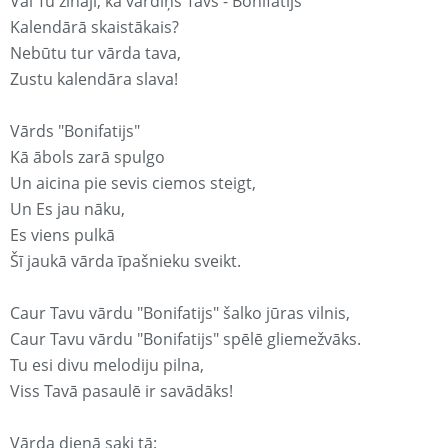
Vai Tu zināji, ka vārdiņš Tavs - Bonifatijs
Kalendārā skaistākais?
Nebūtu tur vārda tava,
Zustu kalendāra slava!
Vārds "Bonifatijs"
Kā ābols zarā spulgo
Un aicina pie sevis ciemos steigt,
Un Es jau nāku,
Es viens pulkā
Šī jaukā vārda īpašnieku sveikt.
Caur Tavu vārdu "Bonifatijs" šalko jūras vilnis,
Caur Tavu vārdu "Bonifatijs" spēlē gliemežvāks.
Tu esi divu melodiju pilna,
Viss Tavā pasaulē ir savādāks!
Vārda dienā saki tā: