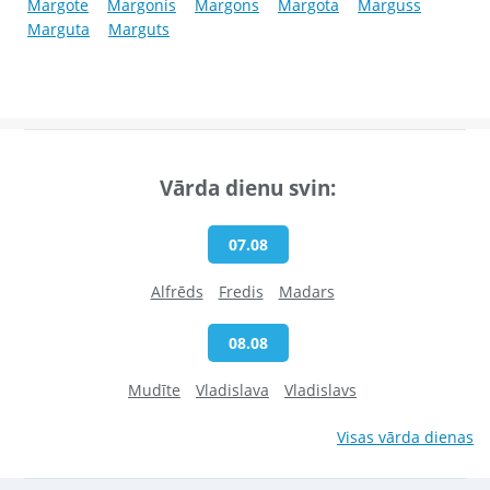
Margote
Margonis
Margons
Margota
Marguss
Marguta
Marguts
Vārda dienu svin:
07.08
Alfrēds
Fredis
Madars
08.08
Mudīte
Vladislava
Vladislavs
Visas vārda dienas