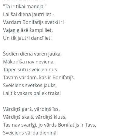
"Tā ir tikai manējā!"
Lai šai dienā jautri iet -
Vārdam Bonifatijs svētki ir!
Vajag glāzē šampi liet,
Un tik jautri dancī iet!
Šodien diena varen jauka,
Mākonīša nav neviena,
Tāpēc sūtu sveicieniņus
Tavam vārdam, kas ir Bonifatijs,
Sveiciens svētkos jauks,
Lai tik vakars paliek traks!
Vārdiņš garš, vārdiņš īss,
Vārdiņš skaļš, vārdiņš kluss,
Tas nav svarīgi, jo vārds Bonifatijs ir Tavs,
Sveiciens vārda dieniņā!