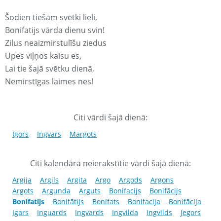
Šodien tiešām svētki lieli,
Bonifatijs vārda dienu svin!
Zilus neaizmirstulīšu ziedus
Upes viļņos kaisu es,
Lai tie šajā svētku dienā,
Nemirstīgas laimes nes!
Citi vārdi šajā dienā:
Igors
Ingvars
Margots
Citi kalendārā neierakstītie vārdi šajā dienā:
Argija
Argils
Argita
Argo
Argods
Argons
Argots
Argunda
Arguts
Bonifacijs
Bonifācijs
Bonifatijs
Bonifātijs
Bonifats
Bonifacija
Bonifācija
Igars
Inguards
Ingvards
Ingvilda
Ingvilds
Jegors