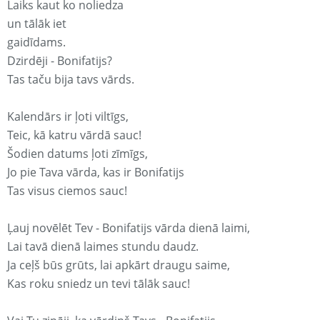
Laiks kaut ko noliedza
un tālāk iet
gaidīdams.
Dzirdēji - Bonifatijs?
Tas taču bija tavs vārds.
Kalendārs ir ļoti viltīgs,
Teic, kā katru vārdā sauc!
Šodien datums ļoti zīmīgs,
Jo pie Tava vārda, kas ir Bonifatijs
Tas visus ciemos sauc!
Ļauj novēlēt Tev - Bonifatijs vārda dienā laimi,
Lai tavā dienā laimes stundu daudz.
Ja ceļš būs grūts, lai apkārt draugu saime,
Kas roku sniedz un tevi tālāk sauc!