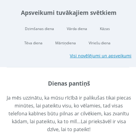
Apsveikumi tuvākajiem svētkiem
Dzimšanas diena
Vārda diena
Kāzas
Tēva diena
Mārtiņdiena
Vīriešu diena
Visi novēlējumi un apsveikumi
Dienas pantiņš
Ja mēs uzzinātu, ka mūsu rīcībā ir palikušas tikai piecas
minūtes, lai pateiktu visu, ko vēlamies, tad visas
telefona kabīnes būtu pilnas ar cilvēkiem, kas zvanītu
kādam, lai pateiktu, ka to mīl…Lai prieksāvēl ir visa
dzīve, lai to pateikt!