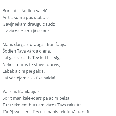
Bonifatijs šodien vafelē
Ar trakumu pūš stabulē!
Gaviļniekam draugu daudz
Uz vārda dienu jāsasauc!
Mans dārgais draugs - Bonifatijs,
Šodien Tava vārda diena.
Lai gan smaids Tev ļoti burvīgs,
Neliec mums te stāvēt durvīs,
Labāk aicini pie galda,
Lai vērtējam cik kūka salda!
Vai zini, Bonifatijs!?
Šorīt man kaleнdārs pa acīm belza!
Tur trekniem burtiem vārds Tavs rakstīts,
Tādēļ sveiciens Tev no manis telefonā bakstīts!