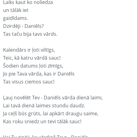
Laiks kaut ko noliedza
un tālāk iet
gaidīdams.
Dzirdēji - Daniēls?
Tas taču bija tavs vārds.
Kalendārs ir ļoti viltīgs,
Teic, kā katru vārdā sauc!
Šodien datums ļoti zīmīgs,
Jo pie Tava vārda, kas ir Daniēls
Tas visus ciemos sauc!
Ļauj novēlēt Tev - Daniēls vārda dienā laimi,
Lai tavā dienā laimes stundu daudz.
Ja ceļš būs grūts, lai apkārt draugu saime,
Kas roku sniedz un tevi tālāk sauc!