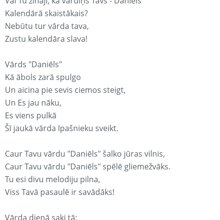
Vai Tu zināji, ka vārdiņš Tavs - Daniēls
Kalendārā skaistākais?
Nebūtu tur vārda tava,
Zustu kalendāra slava!
Vārds "Daniēls"
Kā ābols zarā spulgo
Un aicina pie sevis ciemos steigt,
Un Es jau nāku,
Es viens pulkā
Šī jaukā vārda īpašnieku sveikt.
Caur Tavu vārdu "Daniēls" šalko jūras vilnis,
Caur Tavu vārdu "Daniēls" spēlē gliemežvāks.
Tu esi divu melodiju pilna,
Viss Tavā pasaulē ir savādāks!
Vārda dienā saki tā: