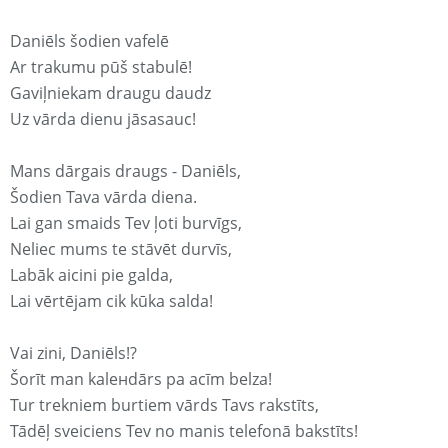
Daniēls šodien vafelē
Ar trakumu pūš stabulē!
Gaviļniekam draugu daudz
Uz vārda dienu jāsasauc!
Mans dārgais draugs - Daniēls,
Šodien Tava vārda diena.
Lai gan smaids Tev ļoti burvīgs,
Neliec mums te stāvēt durvīs,
Labāk aicini pie galda,
Lai vērtējam cik kūka salda!
Vai zini, Daniēls!?
Šorīt man kaleнdārs pa acīm belza!
Tur trekniem burtiem vārds Tavs rakstīts,
Tādēļ sveiciens Tev no manis telefonā bakstīts!