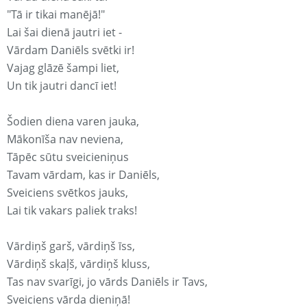
"Tā ir tikai manējā!"
Lai šai dienā jautri iet -
Vārdam Daniēls svētki ir!
Vajag glāzē šampi liet,
Un tik jautri dancī iet!
Šodien diena varen jauka,
Mākonīša nav neviena,
Tāpēc sūtu sveicieniņus
Tavam vārdam, kas ir Daniēls,
Sveiciens svētkos jauks,
Lai tik vakars paliek traks!
Vārdiņš garš, vārdiņš īss,
Vārdiņš skaļš, vārdiņš kluss,
Tas nav svarīgi, jo vārds Daniēls ir Tavs,
Sveiciens vārda dieniņā!