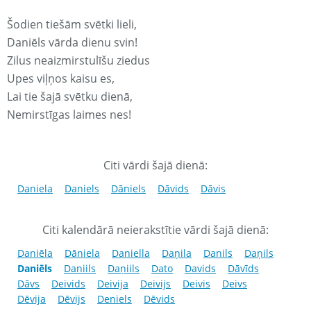
Šodien tiešām svētki lieli,
Daniēls vārda dienu svin!
Zilus neaizmirstulīšu ziedus
Upes viļņos kaisu es,
Lai tie šajā svētku dienā,
Nemirstīgas laimes nes!
Citi vārdi šajā dienā:
Daniela
Daniels
Dāniels
Dāvids
Dāvis
Citi kalendārā neierakstītie vārdi šajā dienā:
Daniēla
Dāniela
Daniella
Daņila
Danils
Daņils
Daniēls
Daniils
Daņiils
Dato
Davids
Dāvīds
Dāvs
Deivids
Deivija
Deivijs
Deivis
Deivs
Dēvija
Dēvijs
Deniels
Dēvids