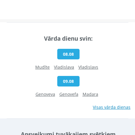
Vārda dienu svin:
08.08
Mudīte
Vladislava
Vladislavs
09.08
Genoveva
Genovefa
Madara
Visas vārda dienas
Apsveikumi tuvākajiem svētkiem