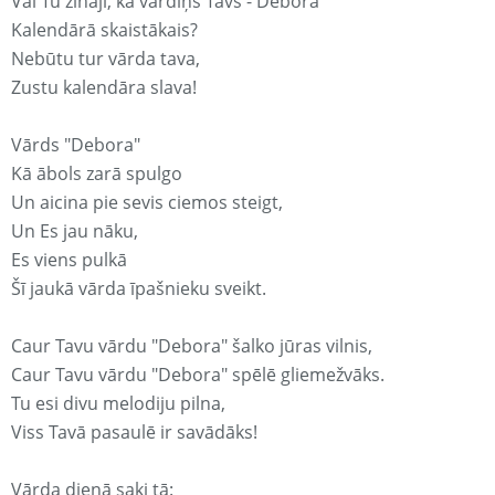
Vai Tu zināji, ka vārdiņš Tavs - Debora
Kalendārā skaistākais?
Nebūtu tur vārda tava,
Zustu kalendāra slava!
Vārds "Debora"
Kā ābols zarā spulgo
Un aicina pie sevis ciemos steigt,
Un Es jau nāku,
Es viens pulkā
Šī jaukā vārda īpašnieku sveikt.
Caur Tavu vārdu "Debora" šalko jūras vilnis,
Caur Tavu vārdu "Debora" spēlē gliemežvāks.
Tu esi divu melodiju pilna,
Viss Tavā pasaulē ir savādāks!
Vārda dienā saki tā: