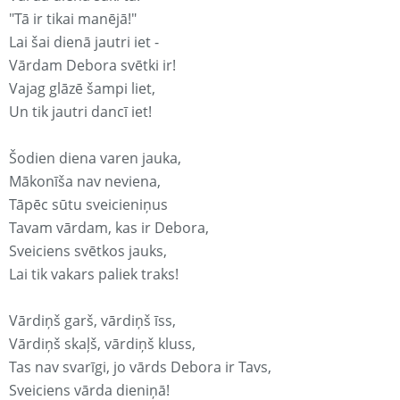
"Tā ir tikai manējā!"
Lai šai dienā jautri iet -
Vārdam Debora svētki ir!
Vajag glāzē šampi liet,
Un tik jautri dancī iet!
Šodien diena varen jauka,
Mākonīša nav neviena,
Tāpēc sūtu sveicieniņus
Tavam vārdam, kas ir Debora,
Sveiciens svētkos jauks,
Lai tik vakars paliek traks!
Vārdiņš garš, vārdiņš īss,
Vārdiņš skaļš, vārdiņš kluss,
Tas nav svarīgi, jo vārds Debora ir Tavs,
Sveiciens vārda dieniņā!