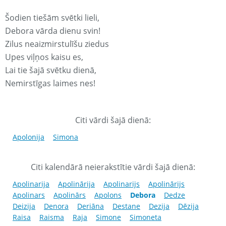
Šodien tiešām svētki lieli,
Debora vārda dienu svin!
Zilus neaizmirstulīšu ziedus
Upes viļņos kaisu es,
Lai tie šajā svētku dienā,
Nemirstīgas laimes nes!
Citi vārdi šajā dienā:
Apolonija
Simona
Citi kalendārā neierakstītie vārdi šajā dienā:
Apolinarija
Apolinārija
Apolinarijs
Apolinārijs
Apolinars
Apolinārs
Apolons
Debora
Dedze
Deizija
Denora
Deriāna
Destane
Dezija
Dēzija
Raisa
Raisma
Raja
Simone
Simoneta