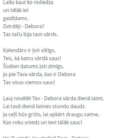
Laiks kaut ko noliedza
un tālāk iet
gaidīdams.
Dzirdēji - Debora?
Tas taču bija tavs vārds.
Kalendārs ir ļoti viltīgs,
Teic, kā katru vārdā sauc!
Šodien datums ļoti zīmīgs,
Jo pie Tava vārda, kas ir Debora
Tas visus ciemos sauc!
Ļauj novēlēt Tev - Debora vārda dienā laimi,
Lai tavā dienā laimes stundu daudz.
Ja ceļš būs grūts, lai apkārt draugu saime,
Kas roku sniedz un tevi tālāk sauc!