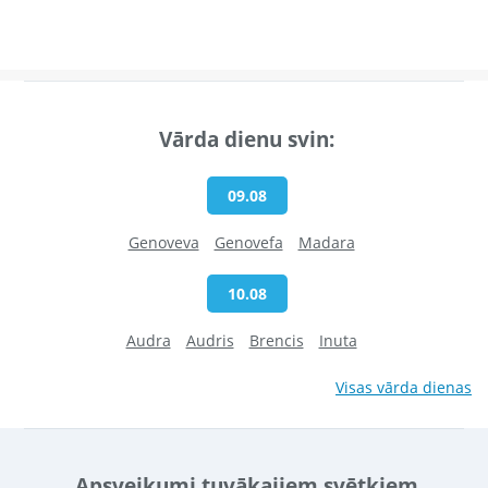
Vārda dienu svin:
09.08
Genoveva
Genovefa
Madara
10.08
Audra
Audris
Brencis
Inuta
Visas vārda dienas
Apsveikumi tuvākajiem svētkiem