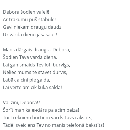
Debora šodien vafelē
Ar trakumu pūš stabulē!
Gaviļniekam draugu daudz
Uz vārda dienu jāsasauc!
Mans dārgais draugs - Debora,
Šodien Tava vārda diena.
Lai gan smaids Tev ļoti burvīgs,
Neliec mums te stāvēt durvīs,
Labāk aicini pie galda,
Lai vērtējam cik kūka salda!
Vai zini, Debora!?
Šorīt man kaleнdārs pa acīm belza!
Tur trekniem burtiem vārds Tavs rakstīts,
Tādēļ sveiciens Tev no manis telefonā bakstīts!