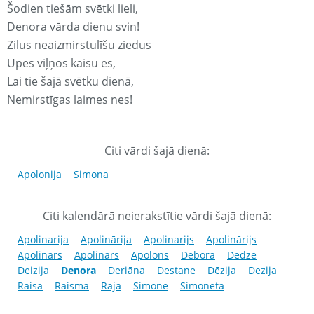
Šodien tiešām svētki lieli,
Denora vārda dienu svin!
Zilus neaizmirstulīšu ziedus
Upes viļņos kaisu es,
Lai tie šajā svētku dienā,
Nemirstīgas laimes nes!
Citi vārdi šajā dienā:
Apolonija
Simona
Citi kalendārā neierakstītie vārdi šajā dienā:
Apolinarija
Apolinārija
Apolinarijs
Apolinārijs
Apolinars
Apolinārs
Apolons
Debora
Dedze
Deizija
Denora
Deriāna
Destane
Dēzija
Dezija
Raisa
Raisma
Raja
Simone
Simoneta