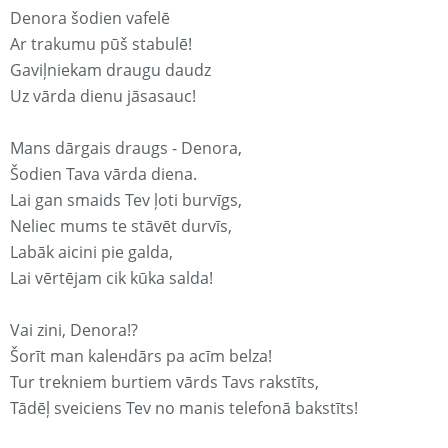
Denora šodien vafelē
Ar trakumu pūš stabulē!
Gaviļniekam draugu daudz
Uz vārda dienu jāsasauc!
Mans dārgais draugs - Denora,
Šodien Tava vārda diena.
Lai gan smaids Tev ļoti burvīgs,
Neliec mums te stāvēt durvīs,
Labāk aicini pie galda,
Lai vērtējam cik kūka salda!
Vai zini, Denora!?
Šorīt man kaleнdārs pa acīm belza!
Tur trekniem burtiem vārds Tavs rakstīts,
Tādēļ sveiciens Tev no manis telefonā bakstīts!