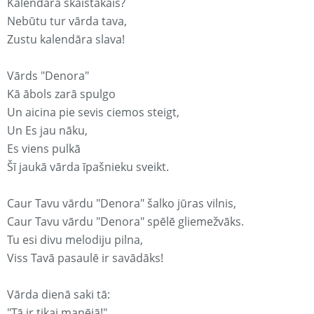
Kalendārā skaistākais?
Nebūtu tur vārda tava,
Zustu kalendāra slava!
Vārds "Denora"
Kā ābols zarā spulgo
Un aicina pie sevis ciemos steigt,
Un Es jau nāku,
Es viens pulkā
Šī jaukā vārda īpašnieku sveikt.
Caur Tavu vārdu "Denora" šalko jūras vilnis,
Caur Tavu vārdu "Denora" spēlē gliemežvāks.
Tu esi divu melodiju pilna,
Viss Tavā pasaulē ir savādāks!
Vārda dienā saki tā:
"Tā ir tikai manējā!"