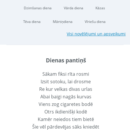
Dzimšanas diena
Vārda diena
Kāzas
Tēva diena
Mārtiņdiena
Vīriešu diena
Visi novēlējumi un apsveikumi
Dienas pantiņš
Sākam fiksi rīta rosmi
Izsit sotoku, lai drosme
Re kur velkas divas urlas
Abai baigi nagās kurvas
Viens zog cigaretes bodē
Otrs ikdienišķi kodē
Kamēr neiedos tiem bietē
Šie vēl pārdevējas sāks kniedēt