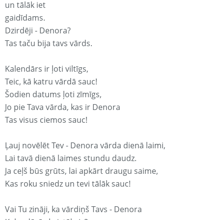
un tālāk iet
gaidīdams.
Dzirdēji - Denora?
Tas taču bija tavs vārds.
Kalendārs ir ļoti viltīgs,
Teic, kā katru vārdā sauc!
Šodien datums ļoti zīmīgs,
Jo pie Tava vārda, kas ir Denora
Tas visus ciemos sauc!
Ļauj novēlēt Tev - Denora vārda dienā laimi,
Lai tavā dienā laimes stundu daudz.
Ja ceļš būs grūts, lai apkārt draugu saime,
Kas roku sniedz un tevi tālāk sauc!
Vai Tu zināji, ka vārdiņš Tavs - Denora