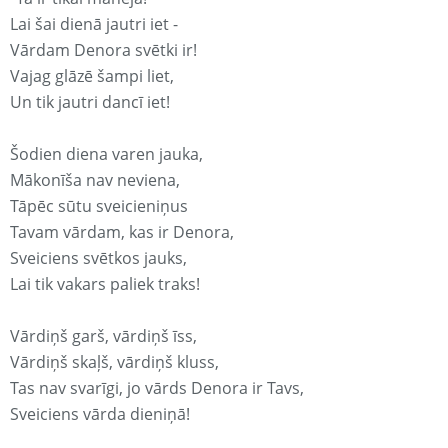
Lai šai dienā jautri iet -
Vārdam Denora svētki ir!
Vajag glāzē šampi liet,
Un tik jautri dancī iet!
Šodien diena varen jauka,
Mākonīša nav neviena,
Tāpēc sūtu sveicieniņus
Tavam vārdam, kas ir Denora,
Sveiciens svētkos jauks,
Lai tik vakars paliek traks!
Vārdiņš garš, vārdiņš īss,
Vārdiņš skaļš, vārdiņš kluss,
Tas nav svarīgi, jo vārds Denora ir Tavs,
Sveiciens vārda dieniņā!