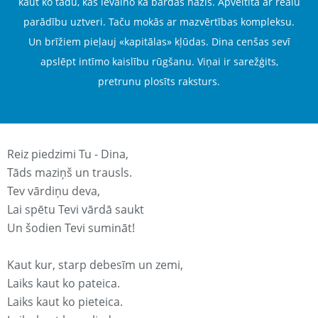
kaut ko tādu, kas ievaino kā bārdas nazis. Apveltīta ar reālu
parādību uztveri. Taču mokās ar mazvērtības kompleksu.
Un brīžiem pieļauj «kapitālas» kļūdas. Dina cenšas sevī
apslēpt intīmo kaislību rūgšanu. Viņai ir sarežģits,
pretrunu plosīts raksturs.
Reiz piedzimi Tu - Dina,
Tāds maziņš un trausls.
Tev vārdiņu deva,
Lai spētu Tevi vārdā saukt
Un šodien Tevi sumināt!
Kaut kur, starp debesīm un zemi,
Laiks kaut ko pateica.
Laiks kaut ko pieteica.