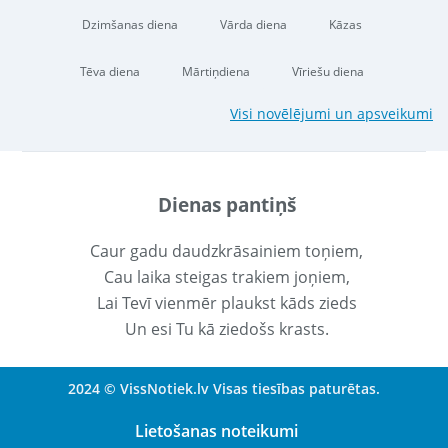
Dzimšanas diena
Vārda diena
Kāzas
Tēva diena
Mārtiņdiena
Vīriešu diena
Visi novēlējumi un apsveikumi
Dienas pantiņš
Caur gadu daudzkrāsainiem toņiem,
Cau laika steigas trakiem joņiem,
Lai Tevī vienmēr plaukst kāds zieds
Un esi Tu kā ziedošs krasts.
2024 © VissNotiek.lv Visas tiesības paturētas.
Lietošanas noteikumi