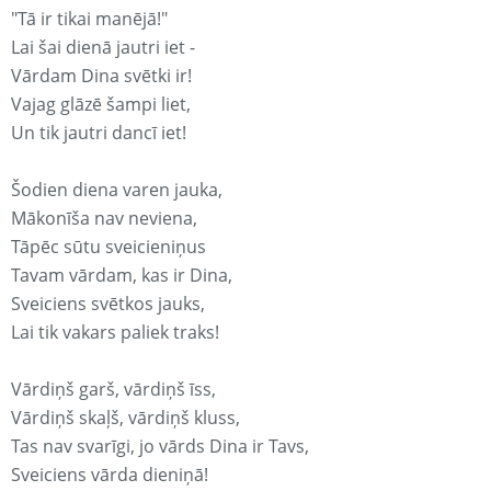
"Tā ir tikai manējā!"
Lai šai dienā jautri iet -
Vārdam Dina svētki ir!
Vajag glāzē šampi liet,
Un tik jautri dancī iet!
Šodien diena varen jauka,
Mākonīša nav neviena,
Tāpēc sūtu sveicieniņus
Tavam vārdam, kas ir Dina,
Sveiciens svētkos jauks,
Lai tik vakars paliek traks!
Vārdiņš garš, vārdiņš īss,
Vārdiņš skaļš, vārdiņš kluss,
Tas nav svarīgi, jo vārds Dina ir Tavs,
Sveiciens vārda dieniņā!