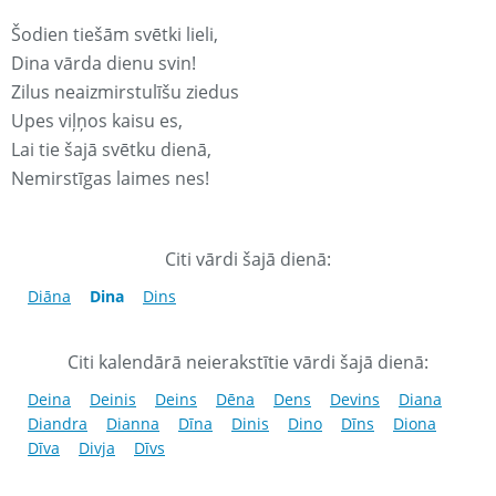
Šodien tiešām svētki lieli,
Dina vārda dienu svin!
Zilus neaizmirstulīšu ziedus
Upes viļņos kaisu es,
Lai tie šajā svētku dienā,
Nemirstīgas laimes nes!
Citi vārdi šajā dienā:
Diāna
Dina
Dins
Citi kalendārā neierakstītie vārdi šajā dienā:
Deina
Deinis
Deins
Dēna
Dens
Devins
Diana
Diandra
Dianna
Dīna
Dinis
Dino
Dīns
Diona
Dīva
Divja
Dīvs