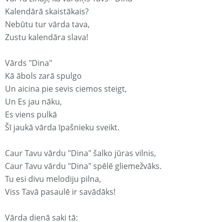
Kalendārā skaistākais?
Nebūtu tur vārda tava,
Zustu kalendāra slava!
Vārds "Dina"
Kā ābols zarā spulgo
Un aicina pie sevis ciemos steigt,
Un Es jau nāku,
Es viens pulkā
Šī jaukā vārda īpašnieku sveikt.
Caur Tavu vārdu "Dina" šalko jūras vilnis,
Caur Tavu vārdu "Dina" spēlē gliemežvāks.
Tu esi divu melodiju pilna,
Viss Tavā pasaulē ir savādāks!
Vārda dienā saki tā: