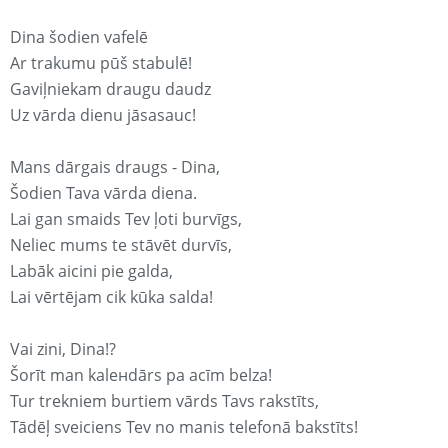
Dina šodien vafelē
Ar trakumu pūš stabulē!
Gaviļniekam draugu daudz
Uz vārda dienu jāsasauc!
Mans dārgais draugs - Dina,
Šodien Tava vārda diena.
Lai gan smaids Tev ļoti burvīgs,
Neliec mums te stāvēt durvīs,
Labāk aicini pie galda,
Lai vērtējam cik kūka salda!
Vai zini, Dina!?
Šorīt man kaleнdārs pa acīm belza!
Tur trekniem burtiem vārds Tavs rakstīts,
Tādēļ sveiciens Tev no manis telefonā bakstīts!