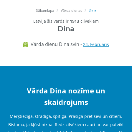
Dina
Sākumlapa
Vārda dienas
Latvijā šis vārds ir
1913
cilvēkiem
Dina
Vārda dienu Dina svin -
24. Februāris
Vārda Dina nozīme un
skaidrojums
Mērķtiecīga, strādīga, spītīga. Prasīga pret sevi un citiem.
Bīstama, ja kļūst nikna. Redz cilvēkiem cauri un var pateikt