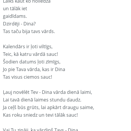
Laiks kaut ko noliedza
un tālāk iet
gaidīdams.
Dzirdēji - Dina?
Tas taču bija tavs vārds.
Kalendārs ir ļoti viltīgs,
Teic, kā katru vārdā sauc!
Šodien datums ļoti zīmīgs,
Jo pie Tava vārda, kas ir Dina
Tas visus ciemos sauc!
Ļauj novēlēt Tev - Dina vārda dienā laimi,
Lai tavā dienā laimes stundu daudz.
Ja ceļš būs grūts, lai apkārt draugu saime,
Kas roku sniedz un tevi tālāk sauc!
Vai Tu zināji, ka vārdiņš Tavs - Dina