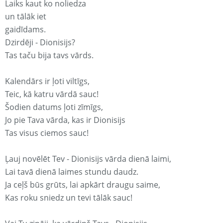
Laiks kaut ko noliedza
un tālāk iet
gaidīdams.
Dzirdēji - Dionisijs?
Tas taču bija tavs vārds.
Kalendārs ir ļoti viltīgs,
Teic, kā katru vārdā sauc!
Šodien datums ļoti zīmīgs,
Jo pie Tava vārda, kas ir Dionisijs
Tas visus ciemos sauc!
Ļauj novēlēt Tev - Dionisijs vārda dienā laimi,
Lai tavā dienā laimes stundu daudz.
Ja ceļš būs grūts, lai apkārt draugu saime,
Kas roku sniedz un tevi tālāk sauc!