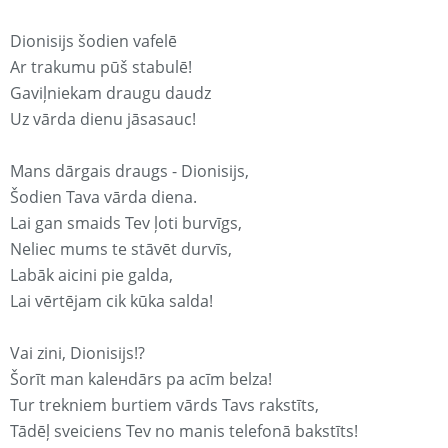
Dionisijs šodien vafelē
Ar trakumu pūš stabulē!
Gaviļniekam draugu daudz
Uz vārda dienu jāsasauc!
Mans dārgais draugs - Dionisijs,
Šodien Tava vārda diena.
Lai gan smaids Tev ļoti burvīgs,
Neliec mums te stāvēt durvīs,
Labāk aicini pie galda,
Lai vērtējam cik kūka salda!
Vai zini, Dionisijs!?
Šorīt man kaleнdārs pa acīm belza!
Tur trekniem burtiem vārds Tavs rakstīts,
Tādēļ sveiciens Tev no manis telefonā bakstīts!