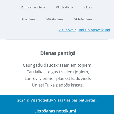
Dzimšanas diena
Vārda diena
Kāzas
Tēva diena
Mārtiņdiena
Vīriešu diena
Visi novēlējumi un apsveikumi
Dienas pantiņš
Caur gadu daudzkrāsainiem toņiem,
Cau laika steigas trakiem joņiem,
Lai Tevī vienmēr plaukst kāds zieds
Un esi Tu kā ziedošs krasts.
2024 © VissNotiek.lv Visas tiesības paturētas.
Lietošanas noteikumi