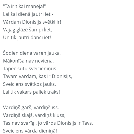
"Tā ir tikai manējā!"
Lai šai dienā jautri iet -
Vārdam Dionisijs svētki ir!
Vajag glāzē šampi liet,
Un tik jautri dancī iet!
Šodien diena varen jauka,
Mākonīša nav neviena,
Tāpēc sūtu sveicieniņus
Tavam vārdam, kas ir Dionisijs,
Sveiciens svētkos jauks,
Lai tik vakars paliek traks!
Vārdiņš garš, vārdiņš īss,
Vārdiņš skaļš, vārdiņš kluss,
Tas nav svarīgi, jo vārds Dionisijs ir Tavs,
Sveiciens vārda dieniņā!