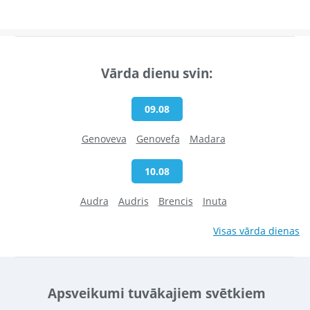
Vārda dienu svin:
09.08
Genoveva
Genovefa
Madara
10.08
Audra
Audris
Brencis
Inuta
Visas vārda dienas
Apsveikumi tuvākajiem svētkiem