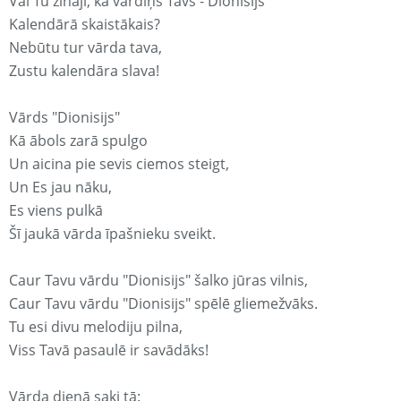
Vai Tu zināji, ka vārdiņš Tavs - Dionisijs
Kalendārā skaistākais?
Nebūtu tur vārda tava,
Zustu kalendāra slava!
Vārds "Dionisijs"
Kā ābols zarā spulgo
Un aicina pie sevis ciemos steigt,
Un Es jau nāku,
Es viens pulkā
Šī jaukā vārda īpašnieku sveikt.
Caur Tavu vārdu "Dionisijs" šalko jūras vilnis,
Caur Tavu vārdu "Dionisijs" spēlē gliemežvāks.
Tu esi divu melodiju pilna,
Viss Tavā pasaulē ir savādāks!
Vārda dienā saki tā: