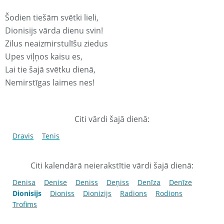
Šodien tiešām svētki lieli,
Dionisijs vārda dienu svin!
Zilus neaizmirstulīšu ziedus
Upes viļņos kaisu es,
Lai tie šajā svētku dienā,
Nemirstīgas laimes nes!
Citi vārdi šajā dienā:
Dravis
Tenis
Citi kalendārā neierakstītie vārdi šajā dienā:
Denisa
Denise
Deniss
Deņiss
Denīza
Denīze
Dionisijs
Dioniss
Dionizijs
Radions
Rodions
Trofims