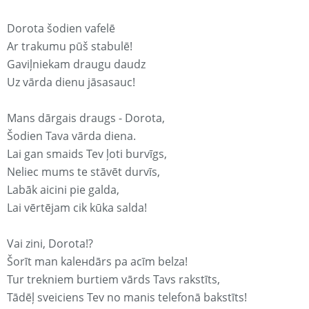
Dorota šodien vafelē
Ar trakumu pūš stabulē!
Gaviļniekam draugu daudz
Uz vārda dienu jāsasauc!
Mans dārgais draugs - Dorota,
Šodien Tava vārda diena.
Lai gan smaids Tev ļoti burvīgs,
Neliec mums te stāvēt durvīs,
Labāk aicini pie galda,
Lai vērtējam cik kūka salda!
Vai zini, Dorota!?
Šorīt man kaleнdārs pa acīm belza!
Tur trekniem burtiem vārds Tavs rakstīts,
Tādēļ sveiciens Tev no manis telefonā bakstīts!