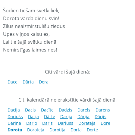
Šodien tiešām svētki lieli,
Dorota vārda dienu svin!
Zilus neaizmirstulīšu ziedus
Upes viļņos kaisu es,
Lai tie šajā svētku dienā,
Nemirstīgas laimes nes!
Citi vārdi šajā dienā:
Dace
Dārta
Dora
Citi kalendārā neierakstītie vārdi šajā dienā:
Dacija
Dacis
Dacīte
Dadzis
Darels
Darens
Dariušs
Darja
Dārte
Darija
Dārija
Dārijs
Darina
Dario
Daris
Dariuss
Dorateja
Dore
Dorota
Doroteja
Dorotija
Dorta
Dorte