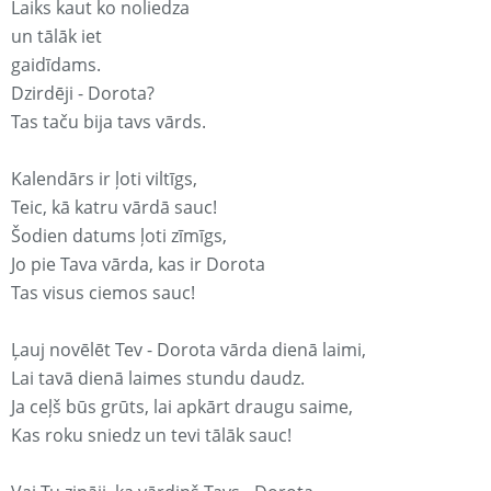
Laiks kaut ko noliedza
un tālāk iet
gaidīdams.
Dzirdēji - Dorota?
Tas taču bija tavs vārds.
Kalendārs ir ļoti viltīgs,
Teic, kā katru vārdā sauc!
Šodien datums ļoti zīmīgs,
Jo pie Tava vārda, kas ir Dorota
Tas visus ciemos sauc!
Ļauj novēlēt Tev - Dorota vārda dienā laimi,
Lai tavā dienā laimes stundu daudz.
Ja ceļš būs grūts, lai apkārt draugu saime,
Kas roku sniedz un tevi tālāk sauc!