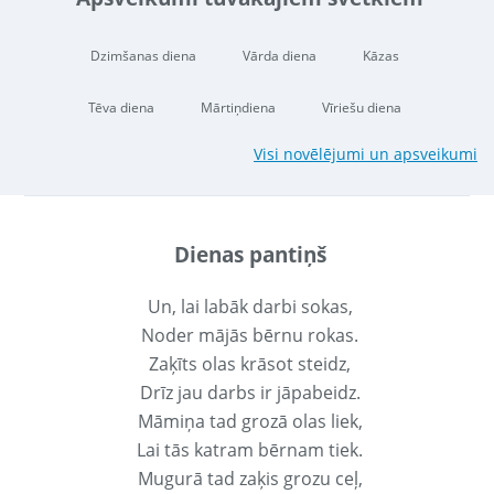
Dzimšanas diena
Vārda diena
Kāzas
Tēva diena
Mārtiņdiena
Vīriešu diena
Visi novēlējumi un apsveikumi
Dienas pantiņš
Un, lai labāk darbi sokas,
Noder mājās bērnu rokas.
Zaķīts olas krāsot steidz,
Drīz jau darbs ir jāpabeidz.
Māmiņa tad grozā olas liek,
Lai tās katram bērnam tiek.
Mugurā tad zaķis grozu ceļ,