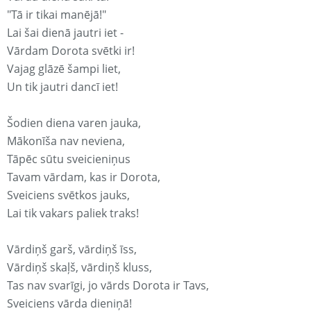
"Tā ir tikai manējā!"
Lai šai dienā jautri iet -
Vārdam Dorota svētki ir!
Vajag glāzē šampi liet,
Un tik jautri dancī iet!
Šodien diena varen jauka,
Mākonīša nav neviena,
Tāpēc sūtu sveicieniņus
Tavam vārdam, kas ir Dorota,
Sveiciens svētkos jauks,
Lai tik vakars paliek traks!
Vārdiņš garš, vārdiņš īss,
Vārdiņš skaļš, vārdiņš kluss,
Tas nav svarīgi, jo vārds Dorota ir Tavs,
Sveiciens vārda dieniņā!