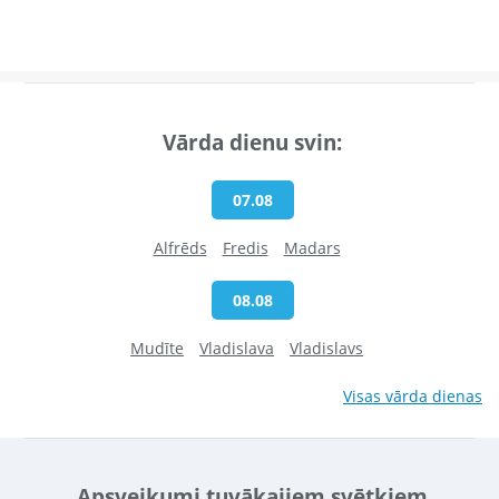
Vārda dienu svin:
07.08
Alfrēds
Fredis
Madars
08.08
Mudīte
Vladislava
Vladislavs
Visas vārda dienas
Apsveikumi tuvākajiem svētkiem