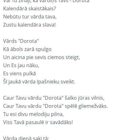
Vai Tu zināji, ka vārdiņš Tavs - Dorota
Kalendārā skaistākais?
Nebūtu tur vārda tava,
Zustu kalendāra slava!
Vārds "Dorota"
Kā ābols zarā spulgo
Un aicina pie sevis ciemos steigt,
Un Es jau nāku,
Es viens pulkā
Šī jaukā vārda īpašnieku sveikt.
Caur Tavu vārdu "Dorota" šalko jūras vilnis,
Caur Tavu vārdu "Dorota" spēlē gliemežvāks.
Tu esi divu melodiju pilna,
Viss Tavā pasaulē ir savādāks!
Vārda dienā saki tā: