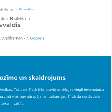
Druvvaldis
da dienas
rds ir
10
cilvēkiem
vvaldis
vvaldis svin -
7. Oktobris
nozīme un skaidrojums
iecības. Taču aiz Šīs ārējās bravūras slēpjas viegli ievainojama
ma ziņā viņš nav pārspējams. Laikam jau Šī vārda sastāvdaļa
tieksmi valdīt…