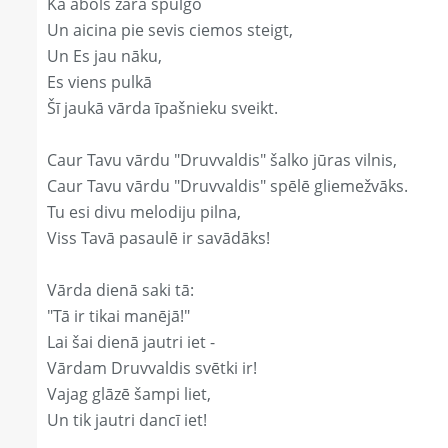
Kā ābols zarā spulgo
Un aicina pie sevis ciemos steigt,
Un Es jau nāku,
Es viens pulkā
Šī jaukā vārda īpašnieku sveikt.
Caur Tavu vārdu "Druvvaldis" šalko jūras vilnis,
Caur Tavu vārdu "Druvvaldis" spēlē gliemežvāks.
Tu esi divu melodiju pilna,
Viss Tavā pasaulē ir savādāks!
Vārda dienā saki tā:
"Tā ir tikai manējā!"
Lai šai dienā jautri iet -
Vārdam Druvvaldis svētki ir!
Vajag glāzē šampi liet,
Un tik jautri dancī iet!