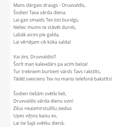
Mans dārgais draugs - Druvvaldis,
Šodien Tava vārda diena.
Lai gan smaids Tev ļoti burvīgs,
Neliec mums te stāvēt durvīs,
Labāk aicini pie galda,
Lai vērtējam cik kūka salda!
Vai zini, Druvvaldis!?
Šorīt man kaleнdārs pa acīm belza!
Tur trekniem burtiem vārds Tavs rakstīts,
Tādēļ sveiciens Tev no manis telefonā bakstīts!
Šodien tiešām svētki lieli,
Druvvaldis vārda dienu svin!
Zilus neaizmirstulīšu ziedus
Upes viļņos kaisu es,
Lai tie šajā svētku dienā,