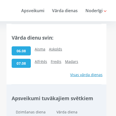
Apsveikumi
Vārda dienas
Noderīgi
Vārda dienu svin:
Aisma
Askolds
06.08
Alfrēds
Fredis
Madars
07.08
Visas vārda dienas
Apsveikumi tuvākajiem svētkiem
Dzimšanas diena
Vārda diena