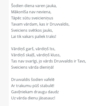
Šodien diena varen jauka,
Mākonīša nav neviena,
Tāpēc sūtu sveicieniņus
Tavam vārdam, kas ir Druvvaldis,
Sveiciens svētkos jauks,
Lai tik vakars paliek traks!
Vārdiņš garš, vārdiņš īss,
Vārdiņš skaļš, vārdiņš kluss,
Tas nav svarīgi, jo vārds Druvvaldis ir Tavs,
Sveiciens vārda dieniņā!
Druvvaldis šodien vafelē
Ar trakumu pūš stabulē!
Gaviļniekam draugu daudz
Uz vārda dienu jāsasauc!