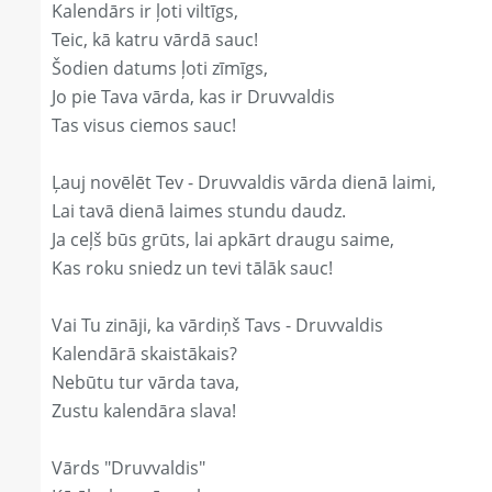
Kalendārs ir ļoti viltīgs,
Teic, kā katru vārdā sauc!
Šodien datums ļoti zīmīgs,
Jo pie Tava vārda, kas ir Druvvaldis
Tas visus ciemos sauc!
Ļauj novēlēt Tev - Druvvaldis vārda dienā laimi,
Lai tavā dienā laimes stundu daudz.
Ja ceļš būs grūts, lai apkārt draugu saime,
Kas roku sniedz un tevi tālāk sauc!
Vai Tu zināji, ka vārdiņš Tavs - Druvvaldis
Kalendārā skaistākais?
Nebūtu tur vārda tava,
Zustu kalendāra slava!
Vārds "Druvvaldis"