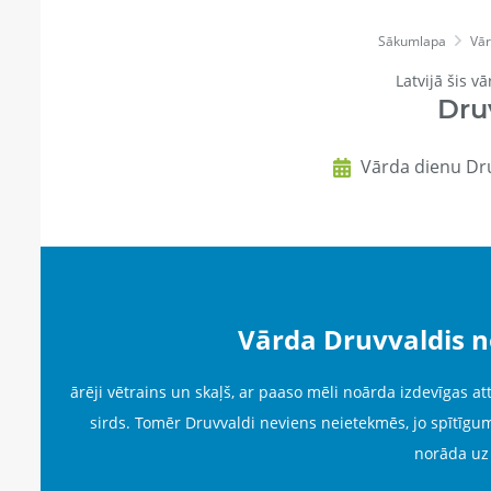
Sākumlapa
Vār
Latvijā šis vā
Dru
Vārda dienu Dru
Vārda Druvvaldis 
ārēji vētrains un skaļš, ar paaso mēli noārda izdevīgas att
sirds. Tomēr Druvvaldi neviens neietekmēs, jo spītīgu
norāda uz 