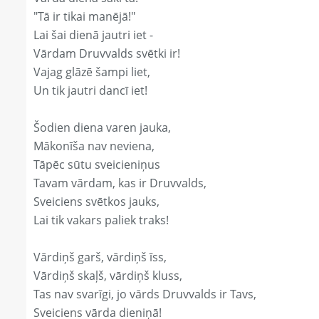
"Tā ir tikai manējā!"
Lai šai dienā jautri iet -
Vārdam Druvvalds svētki ir!
Vajag glāzē šampi liet,
Un tik jautri dancī iet!
Šodien diena varen jauka,
Mākonīša nav neviena,
Tāpēc sūtu sveicieniņus
Tavam vārdam, kas ir Druvvalds,
Sveiciens svētkos jauks,
Lai tik vakars paliek traks!
Vārdiņš garš, vārdiņš īss,
Vārdiņš skaļš, vārdiņš kluss,
Tas nav svarīgi, jo vārds Druvvalds ir Tavs,
Sveiciens vārda dieniņā!