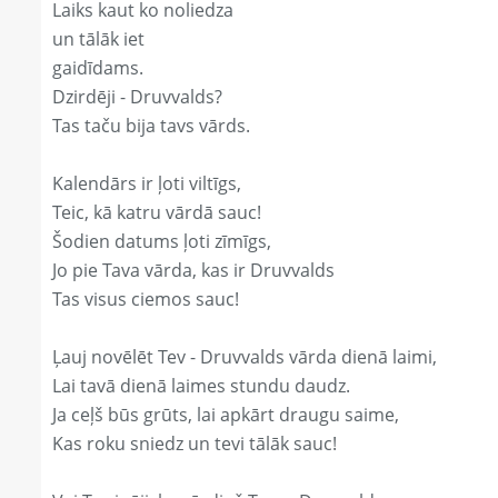
Laiks kaut ko noliedza
un tālāk iet
gaidīdams.
Dzirdēji - Druvvalds?
Tas taču bija tavs vārds.
Kalendārs ir ļoti viltīgs,
Teic, kā katru vārdā sauc!
Šodien datums ļoti zīmīgs,
Jo pie Tava vārda, kas ir Druvvalds
Tas visus ciemos sauc!
Ļauj novēlēt Tev - Druvvalds vārda dienā laimi,
Lai tavā dienā laimes stundu daudz.
Ja ceļš būs grūts, lai apkārt draugu saime,
Kas roku sniedz un tevi tālāk sauc!