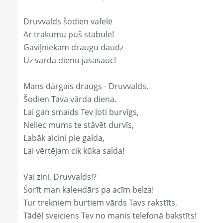
Druvvalds šodien vafelē
Ar trakumu pūš stabulē!
Gaviļniekam draugu daudz
Uz vārda dienu jāsasauc!
Mans dārgais draugs - Druvvalds,
Šodien Tava vārda diena.
Lai gan smaids Tev ļoti burvīgs,
Neliec mums te stāvēt durvīs,
Labāk aicini pie galda,
Lai vērtējam cik kūka salda!
Vai zini, Druvvalds!?
Šorīt man kaleнdārs pa acīm belza!
Tur trekniem burtiem vārds Tavs rakstīts,
Tādēļ sveiciens Tev no manis telefonā bakstīts!