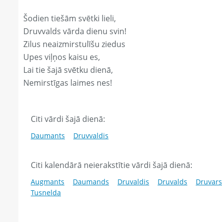
Šodien tiešām svētki lieli,
Druvvalds vārda dienu svin!
Zilus neaizmirstulīšu ziedus
Upes viļņos kaisu es,
Lai tie šajā svētku dienā,
Nemirstīgas laimes nes!
Citi vārdi šajā dienā:
Daumants
Druvvaldis
Citi kalendārā neierakstītie vārdi šajā dienā:
Augmants
Daumands
Druvaldis
Druvalds
Druvars
Tusnelda