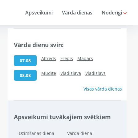
Apsveikumi
Vārda dienas
Noderīgi
Vārda dienu svin:
Alfrēds
Fredis
Madars
07.08
Mudīte
Vladislava
Vladislavs
08.08
Visas vārda dienas
Apsveikumi tuvākajiem svētkiem
Dzimšanas diena
Vārda diena