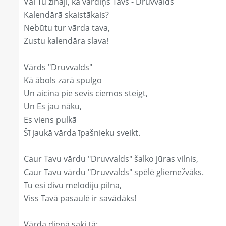
Vai Tu zināji, ka vārdiņš Tavs - Druvvalds
Kalendārā skaistākais?
Nebūtu tur vārda tava,
Zustu kalendāra slava!
Vārds "Druvvalds"
Kā ābols zarā spulgo
Un aicina pie sevis ciemos steigt,
Un Es jau nāku,
Es viens pulkā
Šī jaukā vārda īpašnieku sveikt.
Caur Tavu vārdu "Druvvalds" šalko jūras vilnis,
Caur Tavu vārdu "Druvvalds" spēlē gliemežvāks.
Tu esi divu melodiju pilna,
Viss Tavā pasaulē ir savādāks!
Vārda dienā saki tā: