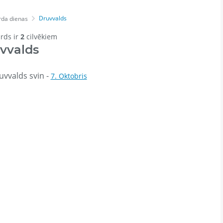
Druvvalds
rda dienas
ārds ir
2
cilvēkiem
vvalds
vvalds svin -
7. Oktobris