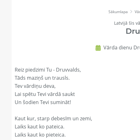
Sākumlapa
Vā
Latvijā šis v
Dru
Vārda dienu Dru
Reiz piedzimi Tu - Druvvalds,
Tāds maziņš un trausls.
Tev vārdiņu deva,
Lai spētu Tevi vārdā saukt
Un šodien Tevi sumināt!
Kaut kur, starp debesīm un zemi,
Laiks kaut ko pateica.
Laiks kaut ko pieteica.