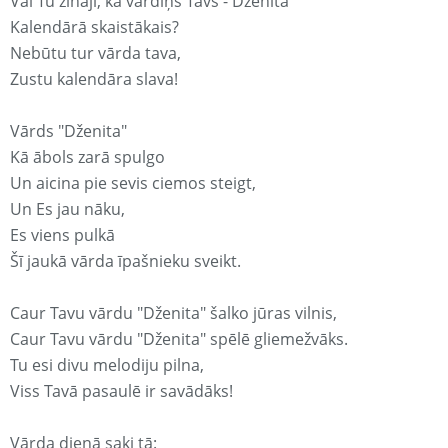
Vai Tu zināji, ka vārdiņš Tavs - Dženita
Kalendārā skaistākais?
Nebūtu tur vārda tava,
Zustu kalendāra slava!
Vārds "Dženita"
Kā ābols zarā spulgo
Un aicina pie sevis ciemos steigt,
Un Es jau nāku,
Es viens pulkā
Šī jaukā vārda īpašnieku sveikt.
Caur Tavu vārdu "Dženita" šalko jūras vilnis,
Caur Tavu vārdu "Dženita" spēlē gliemežvāks.
Tu esi divu melodiju pilna,
Viss Tavā pasaulē ir savādāks!
Vārda dienā saki tā: