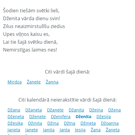
Šodien tiešām svētki lieli,
Dženita vārda dienu svin!
Zilus neaizmirstulīšu ziedus
Upes viļņos kaisu es,
Lai tie šajā svētku dienā,
Nemirstīgas laimes nes!
Citi vārdi šajā dienā:
Mirdza
Žanete
Žanna
Citi kalendārā neierakstītie vārdi šajā dienā:
Džana
Džaneta
Džanete
Džanita
Džeina
Džena
Dženeta
Dženete
Dženifera
Dženita
Džesija
Džesika
Džinita
Džina
Džīna
Džineta
Džoanna
Janeta
Janete
Janita
Janta
Jesija
Žana
Žaneta