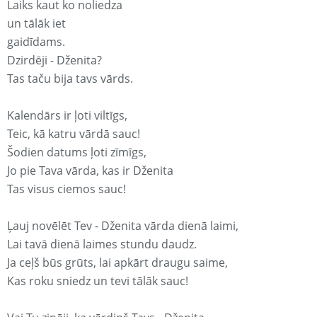
Laiks kaut ko noliedza
un tālāk iet
gaidīdams.
Dzirdēji - Dženita?
Tas taču bija tavs vārds.
Kalendārs ir ļoti viltīgs,
Teic, kā katru vārdā sauc!
Šodien datums ļoti zīmīgs,
Jo pie Tava vārda, kas ir Dženita
Tas visus ciemos sauc!
Ļauj novēlēt Tev - Dženita vārda dienā laimi,
Lai tavā dienā laimes stundu daudz.
Ja ceļš būs grūts, lai apkārt draugu saime,
Kas roku sniedz un tevi tālāk sauc!