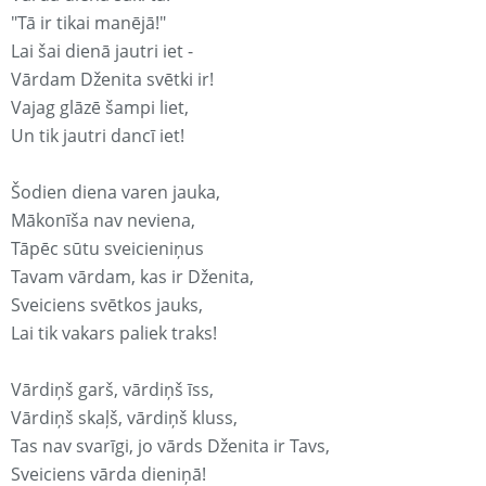
"Tā ir tikai manējā!"
Lai šai dienā jautri iet -
Vārdam Dženita svētki ir!
Vajag glāzē šampi liet,
Un tik jautri dancī iet!
Šodien diena varen jauka,
Mākonīša nav neviena,
Tāpēc sūtu sveicieniņus
Tavam vārdam, kas ir Dženita,
Sveiciens svētkos jauks,
Lai tik vakars paliek traks!
Vārdiņš garš, vārdiņš īss,
Vārdiņš skaļš, vārdiņš kluss,
Tas nav svarīgi, jo vārds Dženita ir Tavs,
Sveiciens vārda dieniņā!