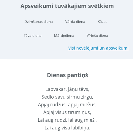
Apsveikumi tuvākajiem svētkiem
Dzimšanas diena
Vārda diena
Kāzas
Tēva diena
Mārtiņdiena
Vīriešu diena
Visi novēlējumi un apsveikumi
Dienas pantiņš
Labvakar, Jāņu tēvs,
Sedlo savu sirmu zirgu,
Apjāj rudzus, apjāj miežus,
Apjāj visus tīrumiņus,
Lai aug rudzi, lai aug mieži,
Lai aug visa labībiņa.