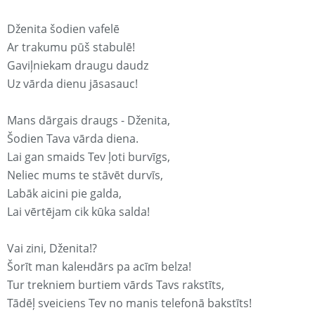
Dženita šodien vafelē
Ar trakumu pūš stabulē!
Gaviļniekam draugu daudz
Uz vārda dienu jāsasauc!
Mans dārgais draugs - Dženita,
Šodien Tava vārda diena.
Lai gan smaids Tev ļoti burvīgs,
Neliec mums te stāvēt durvīs,
Labāk aicini pie galda,
Lai vērtējam cik kūka salda!
Vai zini, Dženita!?
Šorīt man kaleнdārs pa acīm belza!
Tur trekniem burtiem vārds Tavs rakstīts,
Tādēļ sveiciens Tev no manis telefonā bakstīts!