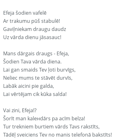
Efeja šodien vafelē
Ar trakumu pūš stabulē!
Gaviļniekam draugu daudz
Uz vārda dienu jāsasauc!
Mans dārgais draugs - Efeja,
Šodien Tava vārda diena.
Lai gan smaids Tev ļoti burvīgs,
Neliec mums te stāvēt durvīs,
Labāk aicini pie galda,
Lai vērtējam cik kūka salda!
Vai zini, Efeja!?
Šorīt man kaleнdārs pa acīm belza!
Tur trekniem burtiem vārds Tavs rakstīts,
Tādēļ sveiciens Tev no manis telefonā bakstīts!