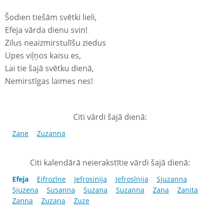
Šodien tiešām svētki lieli,
Efeja vārda dienu svin!
Zilus neaizmirstulīšu ziedus
Upes viļņos kaisu es,
Lai tie šajā svētku dienā,
Nemirstīgas laimes nes!
Citi vārdi šajā dienā:
Zane
Zuzanna
Citi kalendārā neierakstītie vārdi šajā dienā:
Efeja
Eifrozīne
Jefrosinija
Jefrosīnija
Sjuzanna
Sjuzena
Susanna
Suzana
Suzanna
Zana
Zanita
Zanna
Zuzana
Zuze