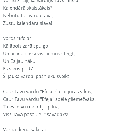
Vai Tu zināji, ka vārdiņš Tavs - Efeja
Kalendārā skaistākais?
Nebūtu tur vārda tava,
Zustu kalendāra slava!
Vārds "Efeja"
Kā ābols zarā spulgo
Un aicina pie sevis ciemos steigt,
Un Es jau nāku,
Es viens pulkā
Šī jaukā vārda īpašnieku sveikt.
Caur Tavu vārdu "Efeja" šalko jūras vilnis,
Caur Tavu vārdu "Efeja" spēlē gliemežvāks.
Tu esi divu melodiju pilna,
Viss Tavā pasaulē ir savādāks!
Vārda dienā saki tā: