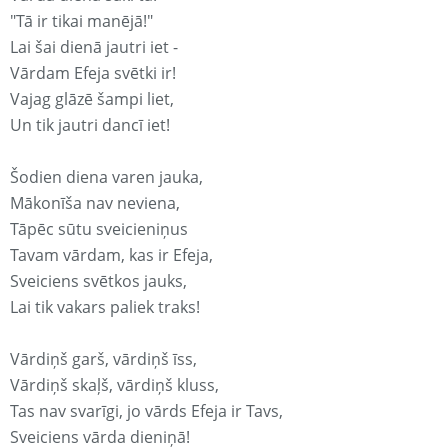
"Tā ir tikai manējā!"
Lai šai dienā jautri iet -
Vārdam Efeja svētki ir!
Vajag glāzē šampi liet,
Un tik jautri dancī iet!
Šodien diena varen jauka,
Mākonīša nav neviena,
Tāpēc sūtu sveicieniņus
Tavam vārdam, kas ir Efeja,
Sveiciens svētkos jauks,
Lai tik vakars paliek traks!
Vārdiņš garš, vārdiņš īss,
Vārdiņš skaļš, vārdiņš kluss,
Tas nav svarīgi, jo vārds Efeja ir Tavs,
Sveiciens vārda dieniņā!