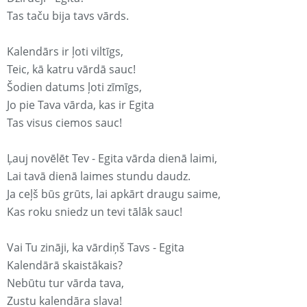
Tas taču bija tavs vārds.
Kalendārs ir ļoti viltīgs,
Teic, kā katru vārdā sauc!
Šodien datums ļoti zīmīgs,
Jo pie Tava vārda, kas ir Egita
Tas visus ciemos sauc!
Ļauj novēlēt Tev - Egita vārda dienā laimi,
Lai tavā dienā laimes stundu daudz.
Ja ceļš būs grūts, lai apkārt draugu saime,
Kas roku sniedz un tevi tālāk sauc!
Vai Tu zināji, ka vārdiņš Tavs - Egita
Kalendārā skaistākais?
Nebūtu tur vārda tava,
Zustu kalendāra slava!