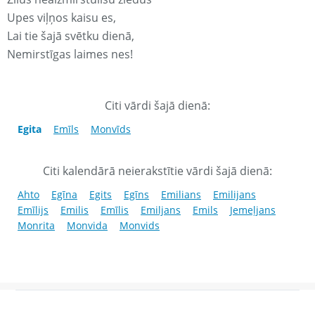
Upes viļņos kaisu es,
Lai tie šajā svētku dienā,
Nemirstīgas laimes nes!
Citi vārdi šajā dienā:
Egita
Emīls
Monvīds
Citi kalendārā neierakstītie vārdi šajā dienā:
Ahto
Egīna
Egits
Egīns
Emilians
Emilijans
Emīlijs
Emilis
Emīlis
Emiljans
Emils
Jemeļjans
Monrita
Monvida
Monvids