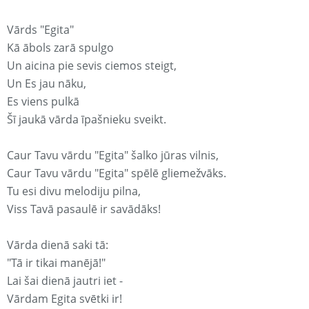
Vārds "Egita"
Kā ābols zarā spulgo
Un aicina pie sevis ciemos steigt,
Un Es jau nāku,
Es viens pulkā
Šī jaukā vārda īpašnieku sveikt.
Caur Tavu vārdu "Egita" šalko jūras vilnis,
Caur Tavu vārdu "Egita" spēlē gliemežvāks.
Tu esi divu melodiju pilna,
Viss Tavā pasaulē ir savādāks!
Vārda dienā saki tā:
"Tā ir tikai manējā!"
Lai šai dienā jautri iet -
Vārdam Egita svētki ir!