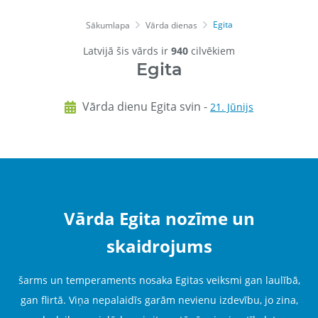
Egita
Sākumlapa
Vārda dienas
Latvijā šis vārds ir
940
cilvēkiem
Egita
Vārda dienu Egita svin -
21. Jūnijs
Vārda Egita nozīme un
skaidrojums
šarms un temperaments nosaka Egitas veiksmi gan laulībā,
gan flirtā. Viņa nepalaidīs garām nevienu izdevību, jo zina,