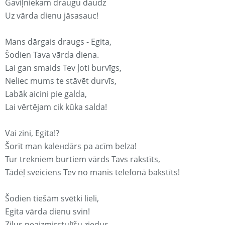
Gaviļniekam draugu daudz
Uz vārda dienu jāsasauc!
Mans dārgais draugs - Egita,
Šodien Tava vārda diena.
Lai gan smaids Tev ļoti burvīgs,
Neliec mums te stāvēt durvīs,
Labāk aicini pie galda,
Lai vērtējam cik kūka salda!
Vai zini, Egita!?
Šorīt man kaleнdārs pa acīm belza!
Tur trekniem burtiem vārds Tavs rakstīts,
Tādēļ sveiciens Tev no manis telefonā bakstīts!
Šodien tiešām svētki lieli,
Egita vārda dienu svin!
Zilus neaizmirstulīšu ziedus