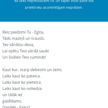
ka laiks nepielūdzami rit, un tāpēc viņai patīk dot
priekšroku acumirklīgam neprātam.
Reiz piedzimi Tu - Egita,
Tāds maziņš un trausls.
Tev vārdiņu deva,
Lai spētu Tevi vārdā saukt
Un šodien Tevi sumināt!
Kaut kur, starp debesīm un zemi,
Laiks kaut ko pateica.
Laiks kaut ko pieteica.
Laiks kaut ko noliedza
un tālāk iet
gaidīdams.
Dzirdēji - Egita?