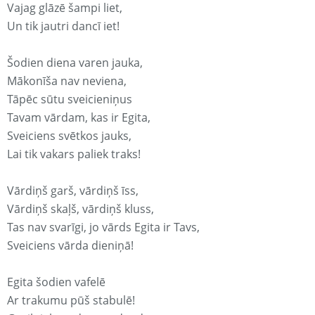
Vajag glāzē šampi liet,
Un tik jautri dancī iet!
Šodien diena varen jauka,
Mākonīša nav neviena,
Tāpēc sūtu sveicieniņus
Tavam vārdam, kas ir Egita,
Sveiciens svētkos jauks,
Lai tik vakars paliek traks!
Vārdiņš garš, vārdiņš īss,
Vārdiņš skaļš, vārdiņš kluss,
Tas nav svarīgi, jo vārds Egita ir Tavs,
Sveiciens vārda dieniņā!
Egita šodien vafelē
Ar trakumu pūš stabulē!