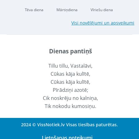
Tēva diena
Mārtiņdiena
Vīriešu diena
Visi novēlējumi un apsveikumi
Dienas pantiņš
Tillu tillu, Vastalāvi,
Cūkas kāja kulītē,
Cūkas kāja kulītē,
Pīrādziņi azotē;
Cik noskrēju no kalniņa,
Tik nokodu kumosiņu.
2024 © VissNotiek.lv Visas tiesības paturētas.
Lietošanas noteikumi