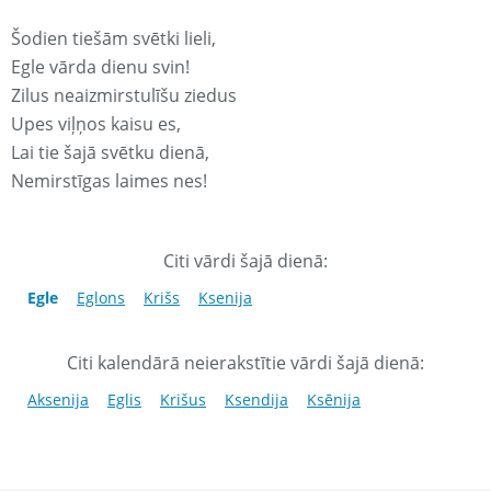
Šodien tiešām svētki lieli,
Egle vārda dienu svin!
Zilus neaizmirstulīšu ziedus
Upes viļņos kaisu es,
Lai tie šajā svētku dienā,
Nemirstīgas laimes nes!
Citi vārdi šajā dienā:
Egle
Eglons
Krišs
Ksenija
Citi kalendārā neierakstītie vārdi šajā dienā:
Aksenija
Eglis
Krišus
Ksendija
Ksēnija