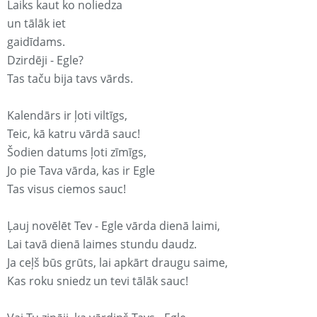
Laiks kaut ko noliedza
un tālāk iet
gaidīdams.
Dzirdēji - Egle?
Tas taču bija tavs vārds.
Kalendārs ir ļoti viltīgs,
Teic, kā katru vārdā sauc!
Šodien datums ļoti zīmīgs,
Jo pie Tava vārda, kas ir Egle
Tas visus ciemos sauc!
Ļauj novēlēt Tev - Egle vārda dienā laimi,
Lai tavā dienā laimes stundu daudz.
Ja ceļš būs grūts, lai apkārt draugu saime,
Kas roku sniedz un tevi tālāk sauc!