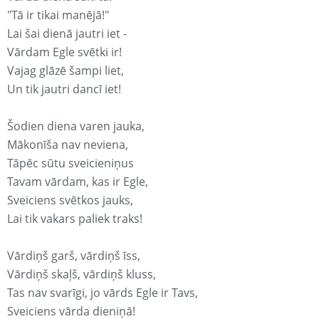
"Tā ir tikai manējā!"
Lai šai dienā jautri iet -
Vārdam Egle svētki ir!
Vajag glāzē šampi liet,
Un tik jautri dancī iet!
Šodien diena varen jauka,
Mākonīša nav neviena,
Tāpēc sūtu sveicieniņus
Tavam vārdam, kas ir Egle,
Sveiciens svētkos jauks,
Lai tik vakars paliek traks!
Vārdiņš garš, vārdiņš īss,
Vārdiņš skaļš, vārdiņš kluss,
Tas nav svarīgi, jo vārds Egle ir Tavs,
Sveiciens vārda dieniņā!