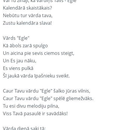
Vai Tu zināji, ka vārdiņš Tavs - Egle
Kalendārā skaistākais?
Nebūtu tur vārda tava,
Zustu kalendāra slava!
Vārds "Egle"
Kā ābols zarā spulgo
Un aicina pie sevis ciemos steigt,
Un Es jau nāku,
Es viens pulkā
Šī jaukā vārda īpašnieku sveikt.
Caur Tavu vārdu "Egle" šalko jūras vilnis,
Caur Tavu vārdu "Egle" spēlē gliemežvāks.
Tu esi divu melodiju pilna,
Viss Tavā pasaulē ir savādāks!
Vārda dienā saki tā: