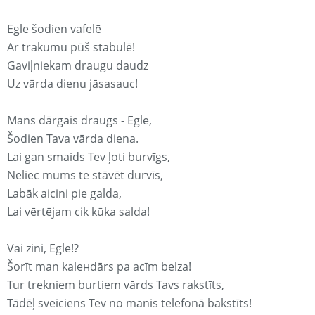
Egle šodien vafelē
Ar trakumu pūš stabulē!
Gaviļniekam draugu daudz
Uz vārda dienu jāsasauc!
Mans dārgais draugs - Egle,
Šodien Tava vārda diena.
Lai gan smaids Tev ļoti burvīgs,
Neliec mums te stāvēt durvīs,
Labāk aicini pie galda,
Lai vērtējam cik kūka salda!
Vai zini, Egle!?
Šorīt man kaleнdārs pa acīm belza!
Tur trekniem burtiem vārds Tavs rakstīts,
Tādēļ sveiciens Tev no manis telefonā bakstīts!