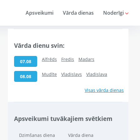
Apsveikumi
Vārda dienas
Noderīgi
Vārda dienu svin:
Alfrēds
Fredis
Madars
07.08
Mudīte
Vladislavs
Vladislava
08.08
Visas vārda dienas
Apsveikumi tuvākajiem svētkiem
Dzimšanas diena
Vārda diena