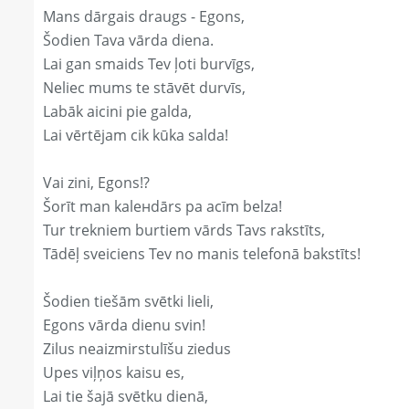
Mans dārgais draugs - Egons,
Šodien Tava vārda diena.
Lai gan smaids Tev ļoti burvīgs,
Neliec mums te stāvēt durvīs,
Labāk aicini pie galda,
Lai vērtējam cik kūka salda!
Vai zini, Egons!?
Šorīt man kaleнdārs pa acīm belza!
Tur trekniem burtiem vārds Tavs rakstīts,
Tādēļ sveiciens Tev no manis telefonā bakstīts!
Šodien tiešām svētki lieli,
Egons vārda dienu svin!
Zilus neaizmirstulīšu ziedus
Upes viļņos kaisu es,
Lai tie šajā svētku dienā,