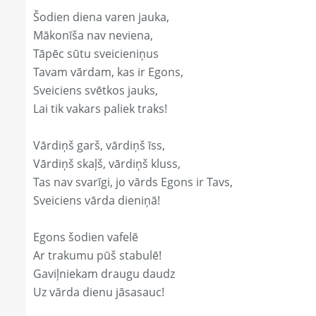
Šodien diena varen jauka,
Mākonīša nav neviena,
Tāpēc sūtu sveicieniņus
Tavam vārdam, kas ir Egons,
Sveiciens svētkos jauks,
Lai tik vakars paliek traks!
Vārdiņš garš, vārdiņš īss,
Vārdiņš skaļš, vārdiņš kluss,
Tas nav svarīgi, jo vārds Egons ir Tavs,
Sveiciens vārda dieniņā!
Egons šodien vafelē
Ar trakumu pūš stabulē!
Gaviļniekam draugu daudz
Uz vārda dienu jāsasauc!