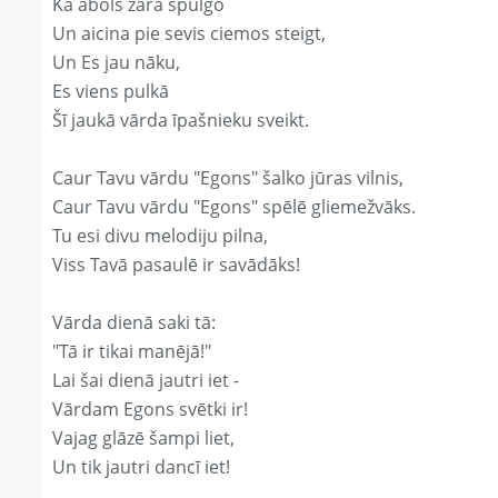
Kā ābols zarā spulgo
Un aicina pie sevis ciemos steigt,
Un Es jau nāku,
Es viens pulkā
Šī jaukā vārda īpašnieku sveikt.
Caur Tavu vārdu "Egons" šalko jūras vilnis,
Caur Tavu vārdu "Egons" spēlē gliemežvāks.
Tu esi divu melodiju pilna,
Viss Tavā pasaulē ir savādāks!
Vārda dienā saki tā:
"Tā ir tikai manējā!"
Lai šai dienā jautri iet -
Vārdam Egons svētki ir!
Vajag glāzē šampi liet,
Un tik jautri dancī iet!