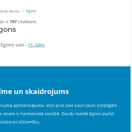
Egons
ārda dienas
rds ir
797
cilvēkiem
gons
 Egons svin -
15. Jūlijs
īme un skaidrojums
numa apmierinājumu. Viņš prot iziet cauri ļauni ņirdzīgām
ele viņam ir harmoniskā vienībā. Daudz mazāk Egons pazīst
sistences bīstamību.