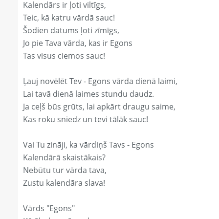
Kalendārs ir ļoti viltīgs,
Teic, kā katru vārdā sauc!
Šodien datums ļoti zīmīgs,
Jo pie Tava vārda, kas ir Egons
Tas visus ciemos sauc!
Ļauj novēlēt Tev - Egons vārda dienā laimi,
Lai tavā dienā laimes stundu daudz.
Ja ceļš būs grūts, lai apkārt draugu saime,
Kas roku sniedz un tevi tālāk sauc!
Vai Tu zināji, ka vārdiņš Tavs - Egons
Kalendārā skaistākais?
Nebūtu tur vārda tava,
Zustu kalendāra slava!
Vārds "Egons"