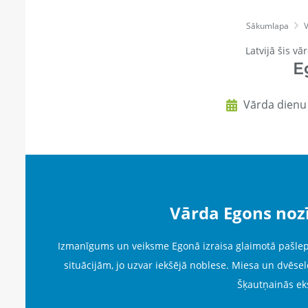
Sākumlapa
V
Latvijā šis vā
E
Vārda dienu
Vārda Egons noz
Izmanīgums un veiksme Egonā izraisa glaimotā pašlep
situācijām, jo uzvar iekšējā noblese. Miesa un dvēs
Šķautņainās ek