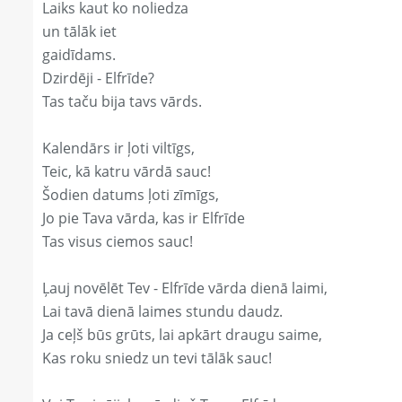
Laiks kaut ko noliedza
un tālāk iet
gaidīdams.
Dzirdēji - Elfrīde?
Tas taču bija tavs vārds.
Kalendārs ir ļoti viltīgs,
Teic, kā katru vārdā sauc!
Šodien datums ļoti zīmīgs,
Jo pie Tava vārda, kas ir Elfrīde
Tas visus ciemos sauc!
Ļauj novēlēt Tev - Elfrīde vārda dienā laimi,
Lai tavā dienā laimes stundu daudz.
Ja ceļš būs grūts, lai apkārt draugu saime,
Kas roku sniedz un tevi tālāk sauc!