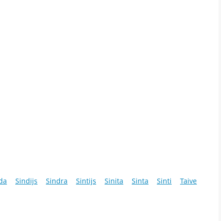
da
Sindijs
Sindra
Sintijs
Sinita
Sinta
Sinti
Taive