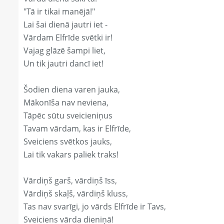
"Tā ir tikai manējā!"
Lai šai dienā jautri iet -
Vārdam Elfrīde svētki ir!
Vajag glāzē šampi liet,
Un tik jautri dancī iet!
Šodien diena varen jauka,
Mākonīša nav neviena,
Tāpēc sūtu sveicieniņus
Tavam vārdam, kas ir Elfrīde,
Sveiciens svētkos jauks,
Lai tik vakars paliek traks!
Vārdiņš garš, vārdiņš īss,
Vārdiņš skaļš, vārdiņš kluss,
Tas nav svarīgi, jo vārds Elfrīde ir Tavs,
Sveiciens vārda dieniņā!