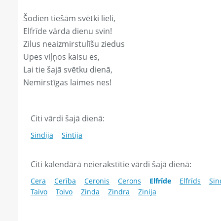
Šodien tiešām svētki lieli,
Elfrīde vārda dienu svin!
Zilus neaizmirstulīšu ziedus
Upes viļņos kaisu es,
Lai tie šajā svētku dienā,
Nemirstīgas laimes nes!
Citi vārdi šajā dienā:
Sindija
Sintija
Citi kalendārā neierakstītie vārdi šajā dienā:
Cera
Cerība
Ceronis
Cerons
Elfrīde
Elfrīds
Sin
Taivo
Toivo
Zinda
Zindra
Zinija