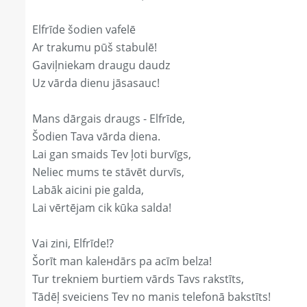
Elfrīde šodien vafelē
Ar trakumu pūš stabulē!
Gaviļniekam draugu daudz
Uz vārda dienu jāsasauc!
Mans dārgais draugs - Elfrīde,
Šodien Tava vārda diena.
Lai gan smaids Tev ļoti burvīgs,
Neliec mums te stāvēt durvīs,
Labāk aicini pie galda,
Lai vērtējam cik kūka salda!
Vai zini, Elfrīde!?
Šorīt man kaleнdārs pa acīm belza!
Tur trekniem burtiem vārds Tavs rakstīts,
Tādēļ sveiciens Tev no manis telefonā bakstīts!