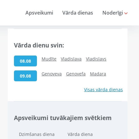
Apsveikumi
Vārda dienas
Noderīgi
Vārda dienu svin:
Mudīte
Vladislava
Vladislavs
08.08
Genoveva
Genovefa
Madara
09.08
Visas vārda dienas
Apsveikumi tuvākajiem svētkiem
Dzimšanas diena
Vārda diena