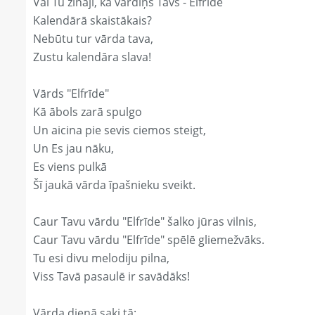
Vai Tu zināji, ka vārdiņš Tavs - Elfrīde
Kalendārā skaistākais?
Nebūtu tur vārda tava,
Zustu kalendāra slava!
Vārds "Elfrīde"
Kā ābols zarā spulgo
Un aicina pie sevis ciemos steigt,
Un Es jau nāku,
Es viens pulkā
Šī jaukā vārda īpašnieku sveikt.
Caur Tavu vārdu "Elfrīde" šalko jūras vilnis,
Caur Tavu vārdu "Elfrīde" spēlē gliemežvāks.
Tu esi divu melodiju pilna,
Viss Tavā pasaulē ir savādāks!
Vārda dienā saki tā: