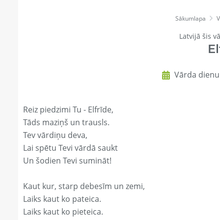
Sākumlapa
V
Latvijā šis v
El
Vārda dienu 
Reiz piedzimi Tu - Elfrīde,
Tāds maziņš un trausls.
Tev vārdiņu deva,
Lai spētu Tevi vārdā saukt
Un šodien Tevi sumināt!
Kaut kur, starp debesīm un zemi,
Laiks kaut ko pateica.
Laiks kaut ko pieteica.