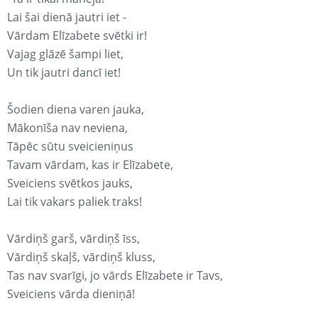
Lai šai dienā jautri iet -
Vārdam Elīzabete svētki ir!
Vajag glāzē šampi liet,
Un tik jautri dancī iet!
Šodien diena varen jauka,
Mākonīša nav neviena,
Tāpēc sūtu sveicieniņus
Tavam vārdam, kas ir Elīzabete,
Sveiciens svētkos jauks,
Lai tik vakars paliek traks!
Vārdiņš garš, vārdiņš īss,
Vārdiņš skaļš, vārdiņš kluss,
Tas nav svarīgi, jo vārds Elīzabete ir Tavs,
Sveiciens vārda dieniņā!