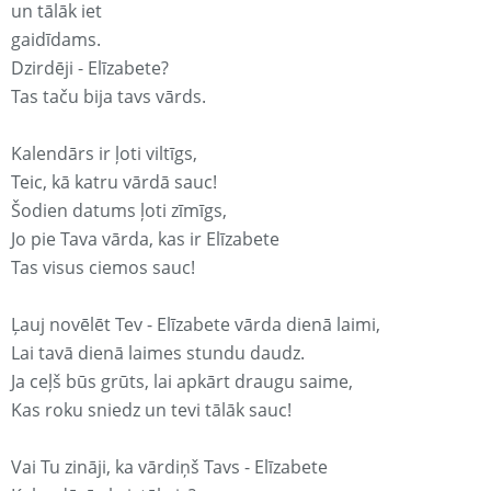
un tālāk iet
gaidīdams.
Dzirdēji - Elīzabete?
Tas taču bija tavs vārds.
Kalendārs ir ļoti viltīgs,
Teic, kā katru vārdā sauc!
Šodien datums ļoti zīmīgs,
Jo pie Tava vārda, kas ir Elīzabete
Tas visus ciemos sauc!
Ļauj novēlēt Tev - Elīzabete vārda dienā laimi,
Lai tavā dienā laimes stundu daudz.
Ja ceļš būs grūts, lai apkārt draugu saime,
Kas roku sniedz un tevi tālāk sauc!
Vai Tu zināji, ka vārdiņš Tavs - Elīzabete