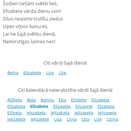
Šodien tiešām svētki lieli,
Elīzabete vārda dienu svin!
Zilus neaizmirstulīšu ziedus
Upes viļņos kaisu es,
Lai tie šajā svētku dienā,
Nemirstīgas laimes nes!
Citi vārdi šajā dienā:
Betija
Elizabete
Liza
Līze
Citi kalendārā neierakstītie vārdi šajā dienā:
Alžbeta
Beta
Betsija
Eba
Elizbete
Elizabeta
Elīzabeta
Elīzabete
Elizaveta
Elizavete
Elzabeta
Elžbeta
Jelizabeta
Jeļizabeta
Jelizaveta
Jeļizaveta
Jelizavete
Jeļizavete
Lisa
Lisija
Līza
Lize
Līziņa