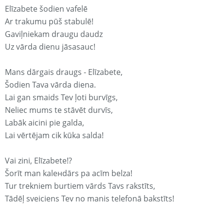
Elīzabete šodien vafelē
Ar trakumu pūš stabulē!
Gaviļniekam draugu daudz
Uz vārda dienu jāsasauc!
Mans dārgais draugs - Elīzabete,
Šodien Tava vārda diena.
Lai gan smaids Tev ļoti burvīgs,
Neliec mums te stāvēt durvīs,
Labāk aicini pie galda,
Lai vērtējam cik kūka salda!
Vai zini, Elīzabete!?
Šorīt man kaleнdārs pa acīm belza!
Tur trekniem burtiem vārds Tavs rakstīts,
Tādēļ sveiciens Tev no manis telefonā bakstīts!