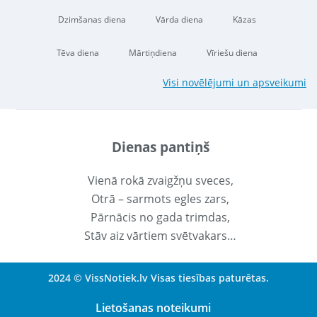
Dzimšanas diena
Vārda diena
Kāzas
Tēva diena
Mārtiņdiena
Vīriešu diena
Visi novēlējumi un apsveikumi
Dienas pantiņš
Vienā rokā zvaigžņu sveces,
Otrā – sarmots egles zars,
Pārnācis no gada trimdas,
Stāv aiz vārtiem svētvakars…
2024 © VissNotiek.lv Visas tiesības paturētas.
Lietošanas noteikumi