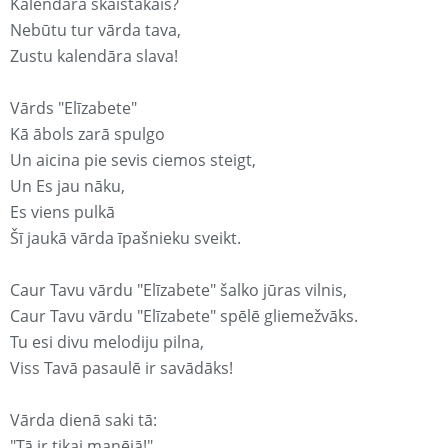
Kalendārā skaistākais?
Nebūtu tur vārda tava,
Zustu kalendāra slava!
Vārds "Elīzabete"
Kā ābols zarā spulgo
Un aicina pie sevis ciemos steigt,
Un Es jau nāku,
Es viens pulkā
Šī jaukā vārda īpašnieku sveikt.
Caur Tavu vārdu "Elīzabete" šalko jūras vilnis,
Caur Tavu vārdu "Elīzabete" spēlē gliemežvāks.
Tu esi divu melodiju pilna,
Viss Tavā pasaulē ir savādāks!
Vārda dienā saki tā:
"Tā ir tikai manējā!"