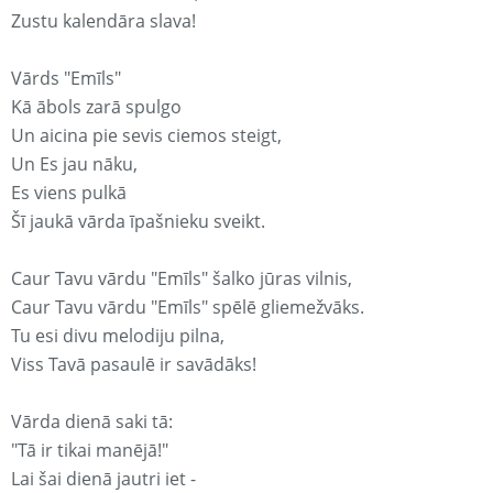
Zustu kalendāra slava!
Vārds "Emīls"
Kā ābols zarā spulgo
Un aicina pie sevis ciemos steigt,
Un Es jau nāku,
Es viens pulkā
Šī jaukā vārda īpašnieku sveikt.
Caur Tavu vārdu "Emīls" šalko jūras vilnis,
Caur Tavu vārdu "Emīls" spēlē gliemežvāks.
Tu esi divu melodiju pilna,
Viss Tavā pasaulē ir savādāks!
Vārda dienā saki tā:
"Tā ir tikai manējā!"
Lai šai dienā jautri iet -