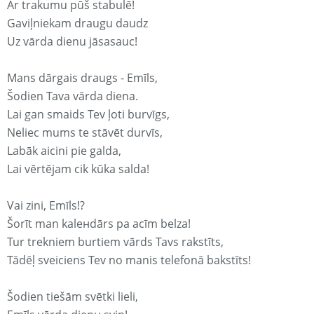
Ar trakumu pūš stabulē!
Gaviļniekam draugu daudz
Uz vārda dienu jāsasauc!
Mans dārgais draugs - Emīls,
Šodien Tava vārda diena.
Lai gan smaids Tev ļoti burvīgs,
Neliec mums te stāvēt durvīs,
Labāk aicini pie galda,
Lai vērtējam cik kūka salda!
Vai zini, Emīls!?
Šorīt man kaleнdārs pa acīm belza!
Tur trekniem burtiem vārds Tavs rakstīts,
Tādēļ sveiciens Tev no manis telefonā bakstīts!
Šodien tiešām svētki lieli,