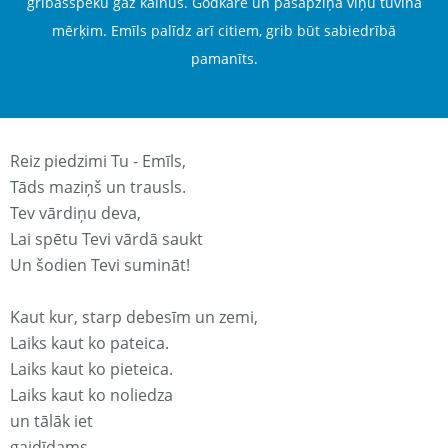
gribasspēku gāž kalnus. Godkāre un pašapziņa viņu tuvina
mērķim. Emīls palīdz arī citiem, grib būt sabiedrībā
pamanīts.
Reiz piedzimi Tu - Emīls,
Tāds maziņš un trausls.
Tev vārdiņu deva,
Lai spētu Tevi vārdā saukt
Un šodien Tevi sumināt!
Kaut kur, starp debesīm un zemi,
Laiks kaut ko pateica.
Laiks kaut ko pieteica.
Laiks kaut ko noliedza
un tālāk iet
gaidīdams.