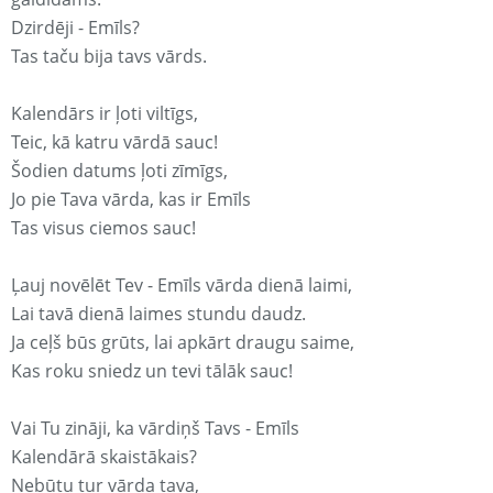
Dzirdēji - Emīls?
Tas taču bija tavs vārds.
Kalendārs ir ļoti viltīgs,
Teic, kā katru vārdā sauc!
Šodien datums ļoti zīmīgs,
Jo pie Tava vārda, kas ir Emīls
Tas visus ciemos sauc!
Ļauj novēlēt Tev - Emīls vārda dienā laimi,
Lai tavā dienā laimes stundu daudz.
Ja ceļš būs grūts, lai apkārt draugu saime,
Kas roku sniedz un tevi tālāk sauc!
Vai Tu zināji, ka vārdiņš Tavs - Emīls
Kalendārā skaistākais?
Nebūtu tur vārda tava,