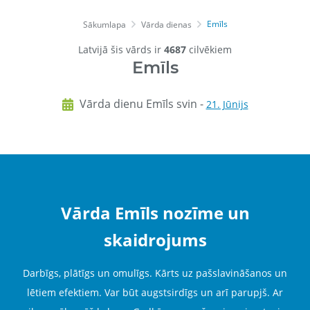
Emīls
Sākumlapa
Vārda dienas
Latvijā šis vārds ir
4687
cilvēkiem
Emīls
Vārda dienu Emīls svin -
21. Jūnijs
Vārda Emīls nozīme un
skaidrojums
Darbīgs, plātīgs un omulīgs. Kārts uz pašslavināšanos un
lētiem efektiem. Var būt augstsirdīgs un arī parupjš. Ar