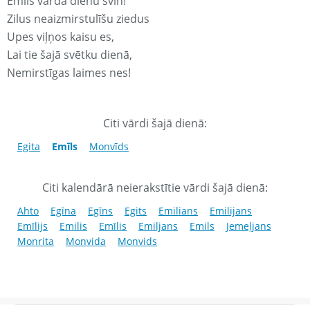
Emīls vārda dienu svin!
Zilus neaizmirstulīšu ziedus
Upes viļņos kaisu es,
Lai tie šajā svētku dienā,
Nemirstīgas laimes nes!
Citi vārdi šajā dienā:
Egita
Emīls
Monvīds
Citi kalendārā neierakstītie vārdi šajā dienā:
Ahto
Egīna
Egīns
Egits
Emilians
Emilijans
Emīlijs
Emilis
Emīlis
Emiljans
Emils
Jemeļjans
Monrita
Monvida
Monvids