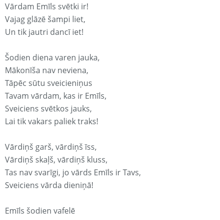
Vārdam Emīls svētki ir!
Vajag glāzē šampi liet,
Un tik jautri dancī iet!
Šodien diena varen jauka,
Mākonīša nav neviena,
Tāpēc sūtu sveicieniņus
Tavam vārdam, kas ir Emīls,
Sveiciens svētkos jauks,
Lai tik vakars paliek traks!
Vārdiņš garš, vārdiņš īss,
Vārdiņš skaļš, vārdiņš kluss,
Tas nav svarīgi, jo vārds Emīls ir Tavs,
Sveiciens vārda dieniņā!
Emīls šodien vafelē