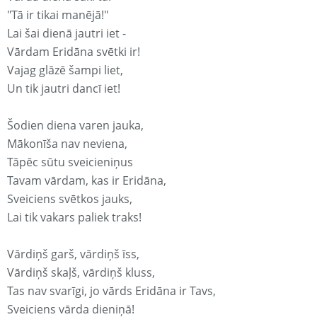
"Tā ir tikai manējā!"
Lai šai dienā jautri iet -
Vārdam Eridāna svētki ir!
Vajag glāzē šampi liet,
Un tik jautri dancī iet!
Šodien diena varen jauka,
Mākonīša nav neviena,
Tāpēc sūtu sveicieniņus
Tavam vārdam, kas ir Eridāna,
Sveiciens svētkos jauks,
Lai tik vakars paliek traks!
Vārdiņš garš, vārdiņš īss,
Vārdiņš skaļš, vārdiņš kluss,
Tas nav svarīgi, jo vārds Eridāna ir Tavs,
Sveiciens vārda dieniņā!