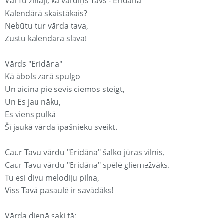
Vai Tu zināji, ka vārdiņš Tavs - Eridāna
Kalendārā skaistākais?
Nebūtu tur vārda tava,
Zustu kalendāra slava!
Vārds "Eridāna"
Kā ābols zarā spulgo
Un aicina pie sevis ciemos steigt,
Un Es jau nāku,
Es viens pulkā
Šī jaukā vārda īpašnieku sveikt.
Caur Tavu vārdu "Eridāna" šalko jūras vilnis,
Caur Tavu vārdu "Eridāna" spēlē gliemežvāks.
Tu esi divu melodiju pilna,
Viss Tavā pasaulē ir savādāks!
Vārda dienā saki tā: