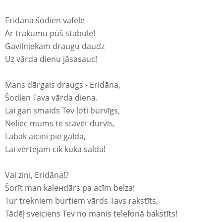
Eridāna šodien vafelē
Ar trakumu pūš stabulē!
Gaviļniekam draugu daudz
Uz vārda dienu jāsasauc!
Mans dārgais draugs - Eridāna,
Šodien Tava vārda diena.
Lai gan smaids Tev ļoti burvīgs,
Neliec mums te stāvēt durvīs,
Labāk aicini pie galda,
Lai vērtējam cik kūka salda!
Vai zini, Eridāna!?
Šorīt man kaleнdārs pa acīm belza!
Tur trekniem burtiem vārds Tavs rakstīts,
Tādēļ sveiciens Tev no manis telefonā bakstīts!