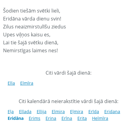
Šodien tiešām svētki lieli,
Eridāna vārda dienu svin!
Zilus neaizmirstulīšu ziedus
Upes viļņos kaisu es,
Lai tie šajā svētku dienā,
Nemirstīgas laimes nes!
Citi vārdi šajā dienā:
Ella
Elmīra
Citi kalendārā neierakstītie vārdi šajā dienā:
Eļa
Ellada
Ellija
Elmira
Eļmira
Erīda
Eridana
Eridāna
Erims
Erina
Erīna
Erita
Helmīra