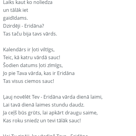
Laiks kaut ko noliedza
un tālāk iet
gaidīdams.
Dzirdēji - Eridāna?
Tas taču bija tavs vārds.
Kalendārs ir ļoti viltīgs,
Teic, kā katru vārdā sauc!
Šodien datums ļoti zīmīgs,
Jo pie Tava vārda, kas ir Eridāna
Tas visus ciemos sauc!
Ļauj novēlēt Tev - Eridāna vārda dienā laimi,
Lai tavā dienā laimes stundu daudz.
Ja ceļš būs grūts, lai apkārt draugu saime,
Kas roku sniedz un tevi tālāk sauc!