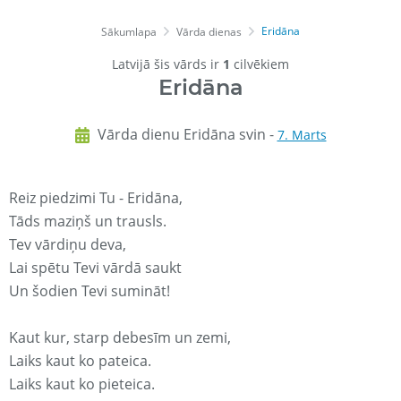
Eridāna
Sākumlapa
Vārda dienas
Latvijā šis vārds ir
1
cilvēkiem
Eridāna
Vārda dienu Eridāna svin -
7. Marts
Reiz piedzimi Tu - Eridāna,
Tāds maziņš un trausls.
Tev vārdiņu deva,
Lai spētu Tevi vārdā saukt
Un šodien Tevi sumināt!
Kaut kur, starp debesīm un zemi,
Laiks kaut ko pateica.
Laiks kaut ko pieteica.