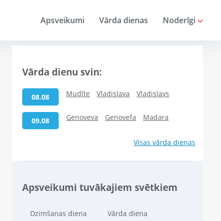
Apsveikumi
Vārda dienas
Noderīgi
Vārda dienu svin:
Mudīte
Vladislava
Vladislavs
08.08
Genoveva
Genovefa
Madara
09.08
Visas vārda dienas
Apsveikumi tuvākajiem svētkiem
Dzimšanas diena
Vārda diena