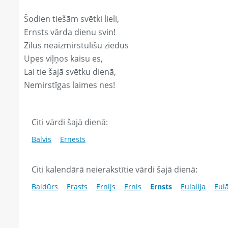
Šodien tiešām svētki lieli,
Ernsts vārda dienu svin!
Zilus neaizmirstulīšu ziedus
Upes viļņos kaisu es,
Lai tie šajā svētku dienā,
Nemirstīgas laimes nes!
Citi vārdi šajā dienā:
Balvis
Ernests
Citi kalendārā neierakstītie vārdi šajā dienā:
Baldūrs
Erasts
Ernijs
Ernis
Ernsts
Eulalija
Eulā