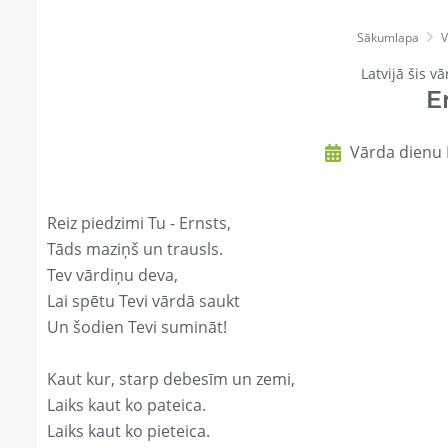
Sākumlapa
V
Latvijā šis vā
E
Vārda dienu 
Reiz piedzimi Tu - Ernsts,
Tāds maziņš un trausls.
Tev vārdiņu deva,
Lai spētu Tevi vārdā saukt
Un šodien Tevi sumināt!
Kaut kur, starp debesīm un zemi,
Laiks kaut ko pateica.
Laiks kaut ko pieteica.