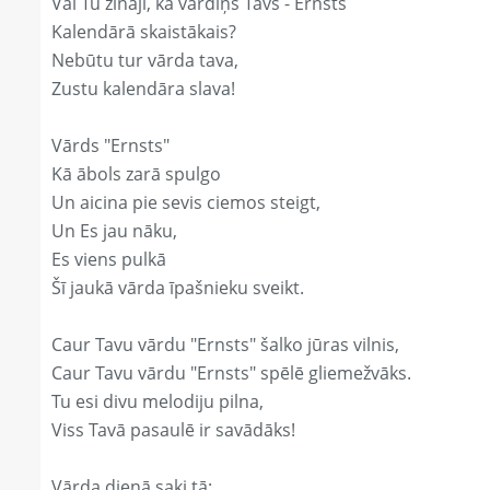
Vai Tu zināji, ka vārdiņš Tavs - Ernsts
Kalendārā skaistākais?
Nebūtu tur vārda tava,
Zustu kalendāra slava!
Vārds "Ernsts"
Kā ābols zarā spulgo
Un aicina pie sevis ciemos steigt,
Un Es jau nāku,
Es viens pulkā
Šī jaukā vārda īpašnieku sveikt.
Caur Tavu vārdu "Ernsts" šalko jūras vilnis,
Caur Tavu vārdu "Ernsts" spēlē gliemežvāks.
Tu esi divu melodiju pilna,
Viss Tavā pasaulē ir savādāks!
Vārda dienā saki tā: