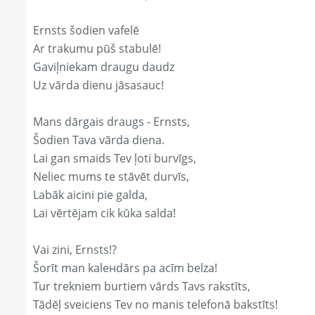
Ernsts šodien vafelē
Ar trakumu pūš stabulē!
Gaviļniekam draugu daudz
Uz vārda dienu jāsasauc!
Mans dārgais draugs - Ernsts,
Šodien Tava vārda diena.
Lai gan smaids Tev ļoti burvīgs,
Neliec mums te stāvēt durvīs,
Labāk aicini pie galda,
Lai vērtējam cik kūka salda!
Vai zini, Ernsts!?
Šorīt man kaleнdārs pa acīm belza!
Tur trekniem burtiem vārds Tavs rakstīts,
Tādēļ sveiciens Tev no manis telefonā bakstīts!