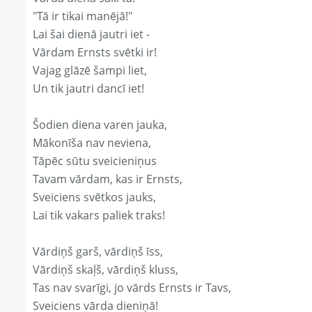
"Tā ir tikai manējā!"
Lai šai dienā jautri iet -
Vārdam Ernsts svētki ir!
Vajag glāzē šampi liet,
Un tik jautri dancī iet!
Šodien diena varen jauka,
Mākonīša nav neviena,
Tāpēc sūtu sveicieniņus
Tavam vārdam, kas ir Ernsts,
Sveiciens svētkos jauks,
Lai tik vakars paliek traks!
Vārdiņš garš, vārdiņš īss,
Vārdiņš skaļš, vārdiņš kluss,
Tas nav svarīgi, jo vārds Ernsts ir Tavs,
Sveiciens vārda dieniņā!