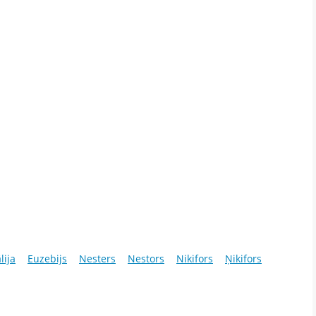
lija
Euzebijs
Nesters
Nestors
Nikifors
Ņikifors