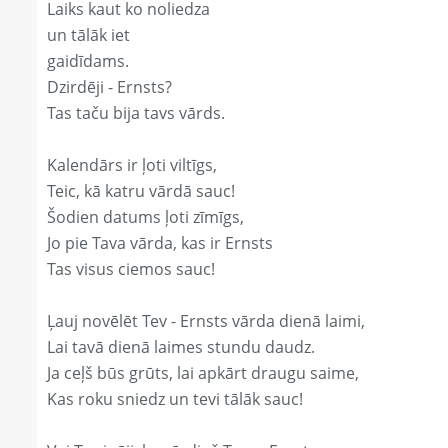
Laiks kaut ko noliedza
un tālāk iet
gaidīdams.
Dzirdēji - Ernsts?
Tas taču bija tavs vārds.
Kalendārs ir ļoti viltīgs,
Teic, kā katru vārdā sauc!
Šodien datums ļoti zīmīgs,
Jo pie Tava vārda, kas ir Ernsts
Tas visus ciemos sauc!
Ļauj novēlēt Tev - Ernsts vārda dienā laimi,
Lai tavā dienā laimes stundu daudz.
Ja ceļš būs grūts, lai apkārt draugu saime,
Kas roku sniedz un tevi tālāk sauc!