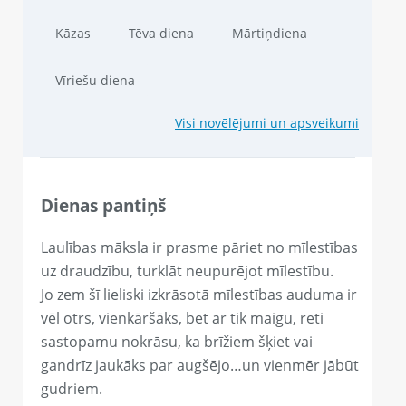
Kāzas
Tēva diena
Mārtiņdiena
Vīriešu diena
Visi novēlējumi un apsveikumi
Dienas pantiņš
Laulības māksla ir prasme pāriet no mīlestības
uz draudzību, turklāt neupurējot mīlestību.
Jo zem šī lieliski izkrāsotā mīlestības auduma ir
vēl otrs, vienkāršāks, bet ar tik maigu, reti
sastopamu nokrāsu, ka brīžiem šķiet vai
gandrīz jaukāks par augšējo…un vienmēr jābūt
gudriem.