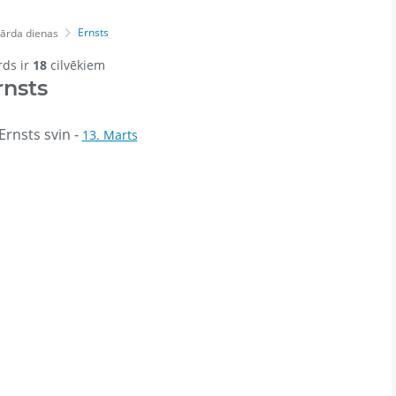
Ernsts
ārda dienas
rds ir
18
cilvēkiem
rnsts
Ernsts svin -
13. Marts