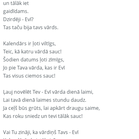
un tālāk iet
gaidīdams.
Dzirdēji - Evī?
Tas taču bija tavs vārds.
Kalendārs ir ļoti viltīgs,
Teic, kā katru vārdā sauc!
Šodien datums ļoti zīmīgs,
Jo pie Tava vārda, kas ir Evī
Tas visus ciemos sauc!
Ļauj novēlēt Tev - Evī vārda dienā laimi,
Lai tavā dienā laimes stundu daudz.
Ja ceļš būs grūts, lai apkārt draugu saime,
Kas roku sniedz un tevi tālāk sauc!
Vai Tu zināji, ka vārdiņš Tavs - Evī