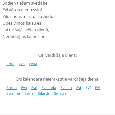
Šodien tiešām svētki lieli,
Evī vārda dienu svin!
Zilus neaizmirstulīšu ziedus
Upes viļņos kaisu es,
Lai tie šajā svētku dienā,
Nemirstīgas laimes nes!
Citi vārdi šajā dienā:
Erna
Eva
Evita
Citi kalendārā neierakstītie vārdi šajā dienā:
Ernita
Ēva
Eve
Evelinda
Evelita
Evi
Evī
Ēvī
Evianna
Evīna
Silards
Sinatra