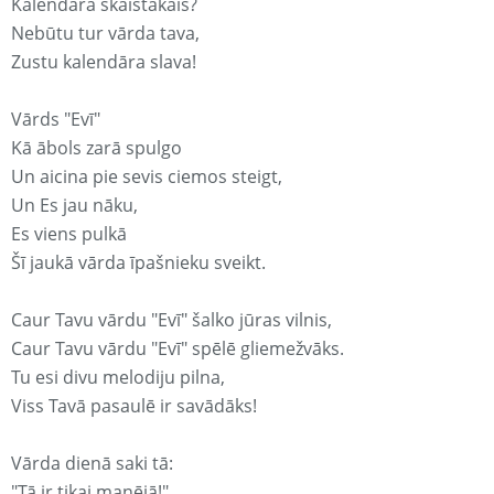
Kalendārā skaistākais?
Nebūtu tur vārda tava,
Zustu kalendāra slava!
Vārds "Evī"
Kā ābols zarā spulgo
Un aicina pie sevis ciemos steigt,
Un Es jau nāku,
Es viens pulkā
Šī jaukā vārda īpašnieku sveikt.
Caur Tavu vārdu "Evī" šalko jūras vilnis,
Caur Tavu vārdu "Evī" spēlē gliemežvāks.
Tu esi divu melodiju pilna,
Viss Tavā pasaulē ir savādāks!
Vārda dienā saki tā:
"Tā ir tikai manējā!"