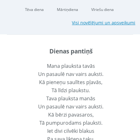
Tēva diena
Mārtiņdiena
Vīriešu diena
Visi novēlējumi un apsveikumi
Dienas pantiņš
Mana plauksta tavās
Un pasaulē nav vairs auksti.
Kā pieneņu saulītes pļavās,
Tā līdzi plaukstu.
Tava plauksta manās
Un pasaulē nav vairs auksti.
Kā bērzi pavasaros,
Tā pumpurodams plauksti.
Iet divi cilvēki blakus
Pa sava likteņa taku.