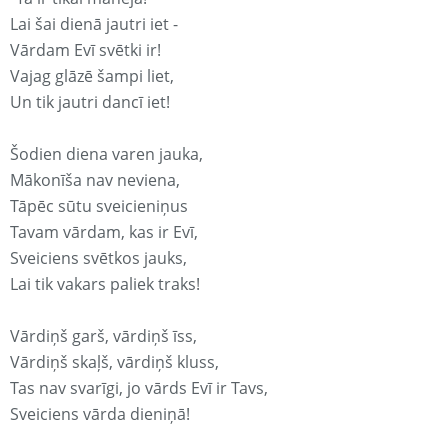
Lai šai dienā jautri iet -
Vārdam Evī svētki ir!
Vajag glāzē šampi liet,
Un tik jautri dancī iet!
Šodien diena varen jauka,
Mākonīša nav neviena,
Tāpēc sūtu sveicieniņus
Tavam vārdam, kas ir Evī,
Sveiciens svētkos jauks,
Lai tik vakars paliek traks!
Vārdiņš garš, vārdiņš īss,
Vārdiņš skaļš, vārdiņš kluss,
Tas nav svarīgi, jo vārds Evī ir Tavs,
Sveiciens vārda dieniņā!