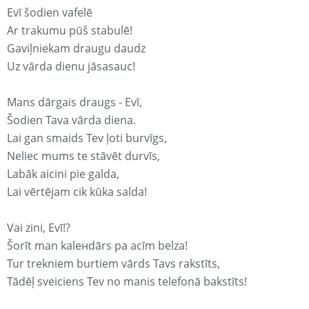
Evī šodien vafelē
Ar trakumu pūš stabulē!
Gaviļniekam draugu daudz
Uz vārda dienu jāsasauc!
Mans dārgais draugs - Evī,
Šodien Tava vārda diena.
Lai gan smaids Tev ļoti burvīgs,
Neliec mums te stāvēt durvīs,
Labāk aicini pie galda,
Lai vērtējam cik kūka salda!
Vai zini, Evī!?
Šorīt man kaleнdārs pa acīm belza!
Tur trekniem burtiem vārds Tavs rakstīts,
Tādēļ sveiciens Tev no manis telefonā bakstīts!